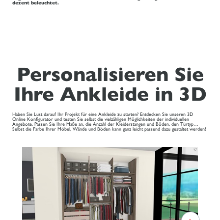
dezent beleuchtet.
Personalisieren Sie
Ihre Ankleide in 3D
Haben Sie Lust darauf Ihr Projekt für eine Ankleide zu starten? Entdecken Sie unseren 3D
Online Konfigurator und testen Sie selbst die vielzähligen Möglichkeiten der individuellen
Angebote. Passen Sie Ihre Maße an, die Anzahl der Kleiderstangen und Böden, den Türtyp…
Selbst die Farbe Ihrer Möbel, Wände und Böden kann ganz leicht passend dazu gestaltet werden!