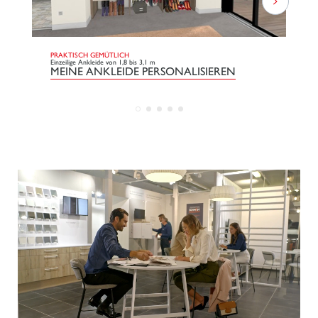
PRAKTISCH GEMÜTLICH
CO
Einzeilige Ankleide von 1,8 bis 3,1 m
Ein
MEINE ANKLEIDE PERSONALISIEREN
M