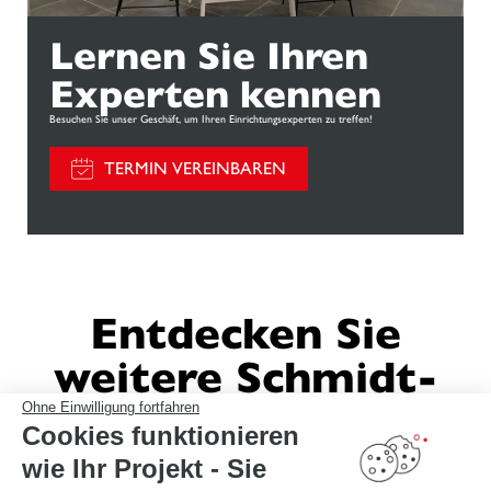
Lernen Sie Ihren
Experten kennen
Besuchen Sie unser Geschäft, um Ihren Einrichtungsexperten zu treffen!
TERMIN VEREINBAREN
Entdecken Sie
weitere Schmidt-
Einrichtungen
Ohne Einwilligung fortfahren
Cookies funktionieren
wie Ihr Projekt - Sie