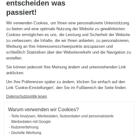
entscheiden was
passiert!
Wir verwenden Cookies, um Ihnen eine personalisierte Unterstützung
zu bieten und eine optimale Nutzung der Website zu gewährleisten.
Cookies ermöglichen es uns, die Leistung und Sicherheit der Website
zu verbessern, die Inhalte, die wir Ihnen anbieten, zu personalisieren,
Werbung an Ihre Interessensschwerpunkte anzupassen und
schließlich Statistiken über den Websiteverkehr und die Navigation zu
erstellen.
Sie können jederzeit Ihre Meinung ändern und untenstehenden Link
anklicken:
Um Ihre Präferenzen später zu ändern, klicken Sie einfach auf den
Link 'Cookie-Einstellungen', den Sie im Fußbereich der Seite finden.
Datenschutzpolitik lesen
KLEIDERSCHRANK FÜR EIN KLEINES SCHLAFZIMMER
Sélestat
Warum verwenden wir Cookies?
Diese Kombination aus Kleiderschrank und Bücherwand (Grauton Twist, Holzton Alabama und
Teile Analysen, Werbedaten, Nutzerdaten und personalisierte
Celest-Grau) ermöglicht die Komplettausstattung dieses Dachschlafzimmers und verbindet Design und
Funktionalität. Die Fronten in Weboptik (Grauton Twist) bestehen aus 100% recyclingfähigen
Werbedaten mit Google
Paneelen.
Nutzererfahrung
Gezielte Werbung