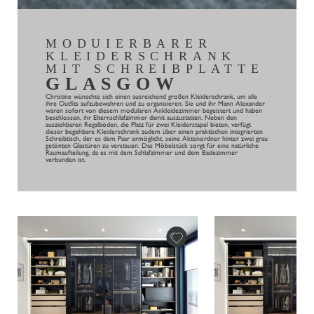
MODUIERBARER
KLEIDERSCHRANK
MIT SCHREIBPLATTE
GLASGOW
Christine wünschte sich einen ausreichend großen Kleiderschrank, um alle
ihre Outfits aufzubewahren und zu organisieren. Sie und ihr Mann Alexander
waren sofort von diesem modularen Ankleidezimmer begeistert und haben
beschlossen, ihr Elternschlafzimmer damit auszustatten. Neben den
ausziehbaren Regalböden, die Platz für zwei Kleiderstapel bieten, verfügt
dieser begehbare Kleiderschrank zudem über einen praktischen integrierten
Schreibtisch, der es dem Paar ermöglicht, seine Aktenordner hinter zwei grau
getönten Glastüren zu verstauen. Das Möbelstück sorgt für eine natürliche
Raumaufteilung, da es mit dem Schlafzimmer und dem Badezimmer
verbunden ist.