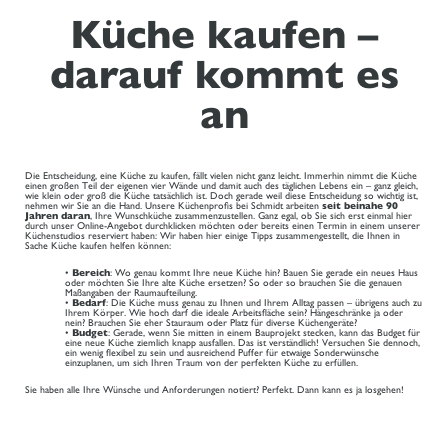
Küche kaufen –
darauf kommt es
an
Die Entscheidung, eine Küche zu kaufen, fällt vielen nicht ganz leicht. Immerhin nimmt die Küche
einen großen Teil der eigenen vier Wände und damit auch des täglichen Lebens ein – ganz gleich,
wie klein oder groß die Küche tatsächlich ist. Doch gerade weil diese Entscheidung so wichtig ist,
nehmen wir Sie an die Hand. Unsere Küchenprofis bei Schmidt arbeiten
seit beinahe 90
Jahren daran
, Ihre Wunschküche zusammenzustellen. Ganz egal, ob Sie sich erst einmal hier
durch unser Online-Angebot durchklicken möchten oder bereits einen Termin in einem unserer
Küchenstudios reserviert haben: Wir haben hier einige Tipps zusammengestellt, die Ihnen in
Sache Küche kaufen helfen können:
•
Bereich
: Wo genau kommt Ihre neue Küche hin? Bauen Sie gerade ein neues Haus
oder möchten Sie Ihre alte Küche ersetzen? So oder so brauchen Sie die genauen
Maßangaben der Raumaufteilung.
•
Bedarf
: Die Küche muss genau zu Ihnen und Ihrem Alltag passen – übrigens auch zu
Ihrem Körper. Wie hoch darf die ideale Arbeitsfläche sein? Hängeschränke ja oder
nein? Brauchen Sie eher Stauraum oder Platz für diverse Küchengeräte?
•
Budget
: Gerade, wenn Sie mitten in einem Bauprojekt stecken, kann das Budget für
eine neue Küche ziemlich knapp ausfallen. Das ist verständlich! Versuchen Sie dennoch,
ein wenig flexibel zu sein und ausreichend Puffer für etwaige Sonderwünsche
einzuplanen, um sich Ihren Traum von der perfekten Küche zu erfüllen.
Sie haben alle Ihre Wünsche und Anforderungen notiert? Perfekt. Dann kann es ja losgehen!