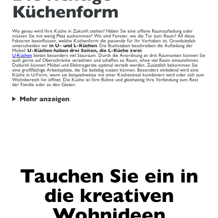
Küchenform
Wo genau wird Ihre Küche in Zukunft stehen? Haben Sie eine offene Raumaufteilung oder
müssen Sie mit wenig Platz auskommen? Wo sind Fenster, wo die Tür zum Raum? All diese
Faktoren beeinflussen, welche Küchenform die passende für Ihr Vorhaben ist. Grundsätzlich
unterscheiden wir
in U- und L-Küchen
. Die Buchstaben beschreiben die Aufteilung der
Möbel:
U-Küchen haben drei Seiten, die L-Küche zwei
.
U-Küchen
bieten besonders viel Stauraum. Durch die Anordnung an drei Raumseiten können Sie
auch gerne auf Oberschränke verzichten und schaffen so Raum, ohne viel Raum einzunehmen.
Dadurch können Möbel und Elektrogeräte optimal verteilt werden. Zusätzlich bekommen Sie
eine großflächige Arbeitsplatte, die Sie beliebig nutzen können. Besonders einladend wird eine
Küche in U-Form, wenn sie beispielsweise mit einer Kücheninsel kombiniert wird oder sich zum
Wohnbereich hin öffnet. Die Küche ist Ihre Bühne und gleichzeitig Ihre Verbindung zum Rest
der Familie oder zu den Gästen.
Mehr anzeigen
Tauchen Sie ein in
die kreativen
Wohnideen