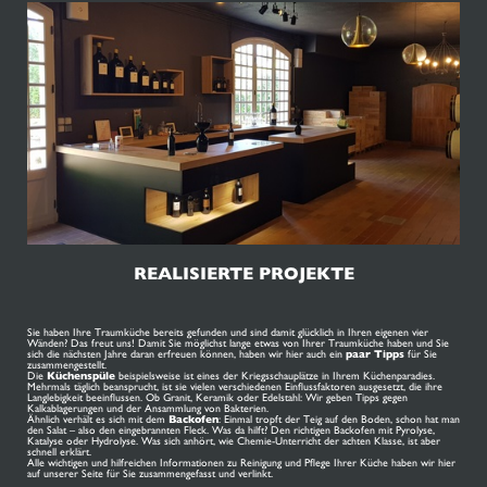
REALISIERTE PROJEKTE
Sie haben Ihre Traumküche bereits gefunden und sind damit glücklich in Ihren eigenen vier
Wänden? Das freut uns! Damit Sie möglichst lange etwas von Ihrer Traumküche haben und Sie
sich die nächsten Jahre daran erfreuen können, haben wir hier auch ein
paar Tipps
für Sie
zusammengestellt.
Die
Küchenspüle
beispielsweise ist eines der Kriegsschauplätze in Ihrem Küchenparadies.
Mehrmals täglich beansprucht, ist sie vielen verschiedenen Einflussfaktoren ausgesetzt, die ihre
Langlebigkeit beeinflussen. Ob Granit, Keramik oder Edelstahl: Wir geben Tipps gegen
Kalkablagerungen und der Ansammlung von Bakterien.
Ähnlich verhält es sich mit dem
Backofen
: Einmal tropft der Teig auf den Boden, schon hat man
den Salat – also den eingebrannten Fleck. Was da hilft? Den richtigen Backofen mit Pyrolyse,
Katalyse oder Hydrolyse. Was sich anhört, wie Chemie-Unterricht der achten Klasse, ist aber
schnell erklärt.
Alle wichtigen und hilfreichen Informationen zu
Reinigung und Pflege Ihrer Küche
haben wir hier
auf unserer Seite für Sie zusammengefasst und verlinkt.