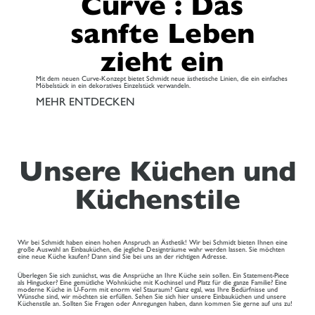
Curve : Das
sanfte Leben
zieht ein
Mit dem neuen Curve-Konzept bietet Schmidt neue ästhetische Linien, die ein einfaches
Möbelstück in ein dekoratives Einzelstück verwandeln.
MEHR ENTDECKEN
Unsere Küchen und
Küchenstile
Wir bei Schmidt haben einen hohen Anspruch an Ästhetik! Wir bei Schmidt bieten Ihnen eine
große Auswahl an Einbauküchen, die jegliche Designträume wahr werden lassen. Sie möchten
eine neue Küche kaufen? Dann sind Sie bei uns an der richtigen Adresse.
Überlegen Sie sich zunächst, was die Ansprüche an Ihre Küche sein sollen. Ein Statement-Piece
als Hingucker? Eine gemütliche Wohnküche mit Kochinsel und Platz für die ganze Familie? Eine
moderne Küche in U-Form mit enorm viel Stauraum? Ganz egal, was Ihre Bedürfnisse und
Wünsche sind, wir möchten sie erfüllen. Sehen Sie sich hier unsere Einbauküchen und unsere
Küchenstile an. Sollten Sie Fragen oder Anregungen haben, dann kommen Sie gerne auf uns zu!