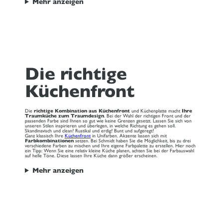
Mehr anzeigen
Die richtige
Küchenfront
Die
richtige Kombination aus Küchenfront
und Küchenplatte macht
Ihre
Traumküche zum Traumdesign
. Bei der Wahl der richtigen Front und der
passenden Farbe sind Ihnen so gut wie keine Grenzen gesetzt. Lassen Sie sich von
unseren Stilen inspirieren und überlegen, in welche Richtung es gehen soll.
Skandinavisch und clean? Rustikal und erdig? Bunt und aufgeregt?
Ganz klassisch Ihre
Küchenfront
in Unifarben. Akzente lassen sich mit
Farbkombinationen
setzen. Bei Schmidt haben Sie die Möglichkeit, bis zu drei
verschiedene Farben zu mischen und Ihre eigene Farbpalette zu erstellen. Hier noch
ein Tipp: Wenn Sie eine relativ kleine Küche planen, achten Sie bei der Farbauswahl
auf helle Töne. Diese lassen Ihre Küche dann größer erscheinen.
Mehr anzeigen