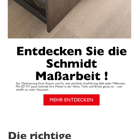
Entdecken Sie die
Schmidt
Maßarbeit !
Zur Optimierung Ihres Raums und für eine perfekte Ausführung zählt jeder Millimeter.
Mit 3D FIT passt Schmidt Ihre Möbel in der Höhe, Tiefe und Breite genau an – und
schafft so mehr Stauraum.
MEHR ENTDECKEN
Die richtige