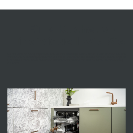
Eine Küche, so
individuell wie Sie
Sie brauchen ein wenig Inspiration, ehe Sie Ihre zukünftige Küche planen? Oder möchten Sie Ihre
vorhandene Ausstattung optimieren? SCHMIDT steht Ihnen mit seinen Leitfäden, seinen Tipps zu
Deko und Trends, sowie realisierten Kundenprojekten und mit dem neuesten Schmidt-Katalog
zur Seite!