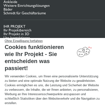
Ankleide
Weitere Einrichtungslösungen
Bäder
Schmidt für Geschäftsräume
IHR PROJEKT
Ihr Projektbereich
Ihr Projekt in 3D
Uns kontaktieren
Finden Sie Ihr Studio
Ohne Einwilligung fortfahren
Cookies funktionieren
TERMIN VEREINBAREN
wie Ihr Projekt - Sie
entscheiden was
NÜTZLICHE LINKS
passiert!
Aktionswochen
Montageanleitung und Pflegeleitfaden
Katalog herunterladen
Wir verwenden Cookies, um Ihnen eine personalisierte Unterstützung
zu bieten und eine optimale Nutzung der Website zu gewährleisten.
Cookies ermöglichen es uns, die Leistung und Sicherheit der Website
ÜBER
zu verbessern, die Inhalte, die wir Ihnen anbieten, zu personalisieren,
News aus dem Unternehmen
Werbung an Ihre Interessensschwerpunkte anzupassen und
Karriere - Wir stellen ein
schließlich Statistiken über den Websiteverkehr und die Navigation zu
Ein Studio eröffnen
erstellen.