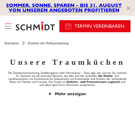
SOMMER, SONNE, SPAREN – BIS 31. AUGUST
VON UNSEREN ANGEBOTEN PROFITIEREN
TERMIN VEREINBAREN
Startseite
Küchen mit Vollausstattung
Unsere Traumküchen
Ob Zweizimmerwohnung, Stadtbungalow oder Herrenhaus – Ganz egal, wie und wo Sie wohnen,
Ihr Zuhause hat ein zentrales Element, das alles und alle verbindet:
die Küche
. Von
Landhausküchen mit Kücheninsel bis Einbauküche mit Küchenzeile sind Küchen der verbindende
Raum für Familie und Freunde. Die Küche ist
Arbeits- und Freizeitraum zugleich
und
soll daher ganz Ihren Wünschen entsprechen.
Mehr anzeigen