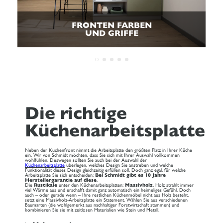
FRONTEN FARBEN
UND GRIFFE
Die richtige
Küchenarbeitsplatte
Neben der Küchenfront nimmt die Arbeitsplatte den größten Platz in Ihrer Küche
ein. Wir von Schmidt möchten, dass Sie sich mit Ihrer Auswahl vollkommen
wohlfühlen. Deswegen sollten Sie auch bei der Auswahl der
Küchenarbeitsplatte
überlegen, welches Design Sie anstreben und welche
Funktionalität dieses Design gleichzeitig erfüllen soll. Doch ganz egal, für welche
Arbeitsplatte Sie sich entscheiden:
Bei Schmidt gibt es 10 Jahre
Herstellergarantie auf diese
.
Die
Rustikale
unter den Küchenarbeitsplatten:
Massivholz
. Holz strahlt immer
viel Wärme aus und erschafft damit ganz automatisch ein heimeliges Gefühl. Doch
auch – oder gerade wenn – Ihre restlichen Küchenmöbel nicht aus Holz besteht,
setzt eine Massivholz-Arbeitsplatte ein Statement. Wählen Sie aus verschiedenen
Baumarten (die wohlgemerkt aus nachhaltiger Forstwirtschaft stammen) und
kombinieren Sie sie mit zeitlosen Materialien wie Stein und Metall.