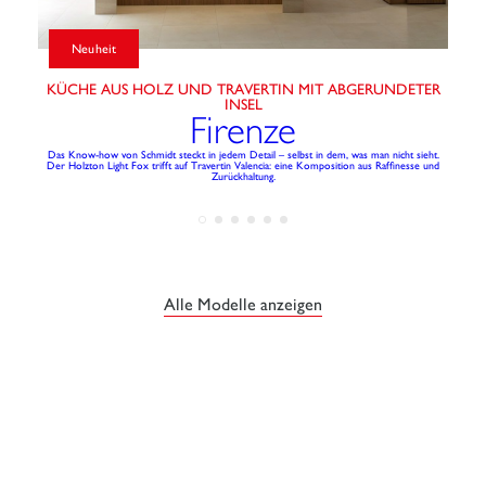
Neuheit
KÜCHE AUS HOLZ UND TRAVERTIN MIT ABGERUNDETER
INSEL
Firenze
Die K
Das Know-how von Schmidt steckt in jedem Detail – selbst in dem, was man nicht sieht.
Der Holzton Light Fox trifft auf Travertin Valencia: eine Komposition aus Raffinesse und
Zurückhaltung.
Alle Modelle anzeigen