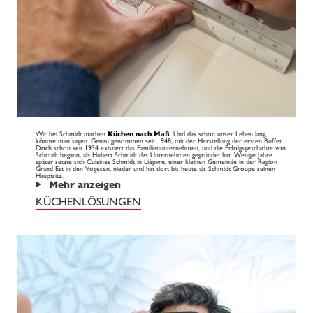
Wir bei Schmidt machen
Küchen nach Maß
. Und das schon unser Leben lang,
könnte man sagen. Genau genommen seit 1948, mit der Herstellung der ersten Buffet.
Doch schon seit 1934 existiert das Familienunternehmen, und die Erfolgsgeschichte von
Schmidt begann, als Hubert Schmidt das Unternehmen gegründet hat. Wenige Jahre
später setzte sich Cuisines Schmidt in Lièpvre, einer kleinen Gemeinde in der Region
Grand Est in den Vogesen, nieder und hat dort bis heute als Schmidt Groupe seinen
Hauptsitz.
Mehr anzeigen
KÜCHENLÖSUNGEN