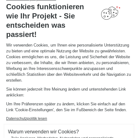
Cookies funktionieren
TERMIN VEREINBAREN
wie Ihr Projekt - Sie
entscheiden was
NÜTZLICHE LINKS
passiert!
Aktionswochen
Montageanleitung und Pflegeleitfaden
Katalog herunterladen
Wir verwenden Cookies, um Ihnen eine personalisierte Unterstützung
zu bieten und eine optimale Nutzung der Website zu gewährleisten.
Cookies ermöglichen es uns, die Leistung und Sicherheit der Website
ÜBER
zu verbessern, die Inhalte, die wir Ihnen anbieten, zu personalisieren,
News aus dem Unternehmen
Werbung an Ihre Interessensschwerpunkte anzupassen und
Karriere - Wir stellen ein
schließlich Statistiken über den Websiteverkehr und die Navigation zu
Ein Studio eröffnen
erstellen.
Schmidt Weltweit
Sie können jederzeit Ihre Meinung ändern und untenstehenden Link
Unsere Studios in Deutschland
anklicken:
Um Ihre Präferenzen später zu ändern, klicken Sie einfach auf den
Link 'Cookie-Einstellungen', den Sie im Fußbereich der Seite finden.
Datenschutzpolitik lesen
Warum verwenden wir Cookies?
Impressum
Cookie-Verwaltung
Datenschutzerklärung