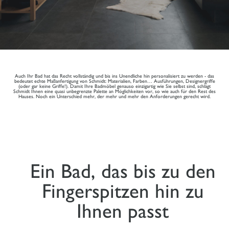
Auch Ihr Bad hat das Recht vollständig und bis ins Unendliche hin personalisiert zu werden - das
bedeutet echte Maßanfertigung von Schmidt: Materialien, Farben… Ausführungen, Designergriffe
(oder gar keine Griffe!). Damit Ihre Badmöbel genauso einzigartig wie Sie selbst sind, schlägt
Schmidt Ihnen eine quasi unbegrenzte Palette an Möglichkeiten vor, so wie auch für den Rest des
Hauses. Noch ein Unterschied mehr, der mehr und mehr den Anforderungen gerecht wird.
Ein Bad, das bis zu den
Fingerspitzen hin zu
Ihnen passt