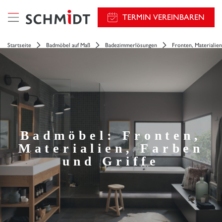
TERMIN VEREINBAREN
Startseite
Badmöbel auf Maß
Badezimmerlösungen
Fronten, Materialien
Badmöbel: Fronten,
Materialien, Farben
und Griffe