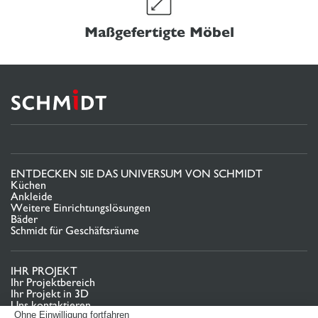
Maßgefertigte Möbel
ENTDECKEN SIE DAS UNIVERSUM VON SCHMIDT
Küchen
Ankleide
Weitere Einrichtungslösungen
Bäder
Schmidt für Geschäftsräume
IHR PROJEKT
Ihr Projektbereich
Ihr Projekt in 3D
Uns kontaktieren
Finden Sie Ihr Studio
Ohne Einwilligung fortfahren