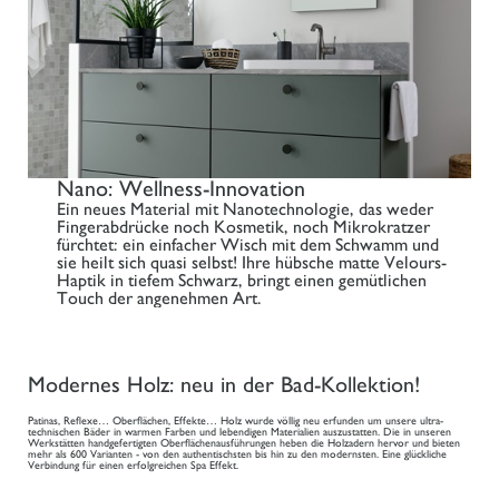
Nano: Wellness-Innovation
Ein neues Material mit Nanotechnologie, das weder
Fingerabdrücke noch Kosmetik, noch Mikrokratzer
fürchtet: ein einfacher Wisch mit dem Schwamm und
sie heilt sich quasi selbst! Ihre hübsche matte Velours-
Haptik in tiefem Schwarz, bringt einen gemütlichen
Touch der angenehmen Art.
Modernes Holz: neu in der Bad-Kollektion!
Patinas, Reflexe… Oberflächen, Effekte… Holz wurde völlig neu erfunden um unsere ultra-
technischen Bäder in warmen Farben und lebendigen Materialien auszustatten. Die in unseren
Werkstätten handgefertigten Oberflächenausführungen heben die Holzadern hervor und bieten
mehr als 600 Varianten - von den authentischsten bis hin zu den modernsten. Eine glückliche
Verbindung für einen erfolgreichen Spa Effekt.