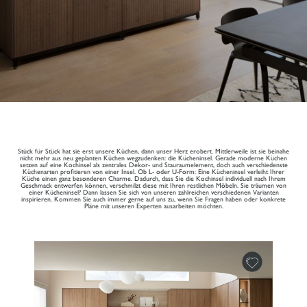
Stück für Stück hat sie erst unsere Küchen, dann unser Herz erobert. Mittlerweile ist sie beinahe
nicht mehr aus neu geplanten Küchen wegzudenken: die Kücheninsel. Gerade moderne Küchen
setzen auf eine Kochinsel als zentrales Dekor- und Stauraumelement, doch auch verschiedenste
Küchenarten profitieren von einer Insel. Ob L- oder U-Form: Eine Kücheninsel verleiht Ihrer
Küche einen ganz besonderen Charme. Dadurch, dass Sie die Kochinsel individuell nach Ihrem
Geschmack entwerfen können, verschmilzt diese mit Ihren restlichen Möbeln. Sie träumen von
einer Kücheninsel? Dann lassen Sie sich von unseren zahlreichen verschiedenen Varianten
inspirieren. Kommen Sie auch immer gerne auf uns zu, wenn Sie Fragen haben oder konkrete
Pläne mit unseren Experten ausarbeiten möchten.