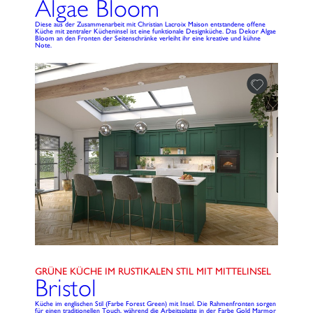
Algae Bloom
Diese aus der Zusammenarbeit mit Christian Lacroix Maison entstandene offene
Küche mit zentraler Kücheninsel ist eine funktionale Designküche. Das Dekor Algae
Bloom an den Fronten der Seitenschränke verleiht ihr eine kreative und kühne
Note.
GRÜNE KÜCHE IM RUSTIKALEN STIL MIT MITTELINSEL
Bristol
Küche im englischen Stil (Farbe Forest Green) mit Insel. Die Rahmenfronten sorgen
für einen traditionellen Touch, während die Arbeitsplatte in der Farbe Gold Marmor