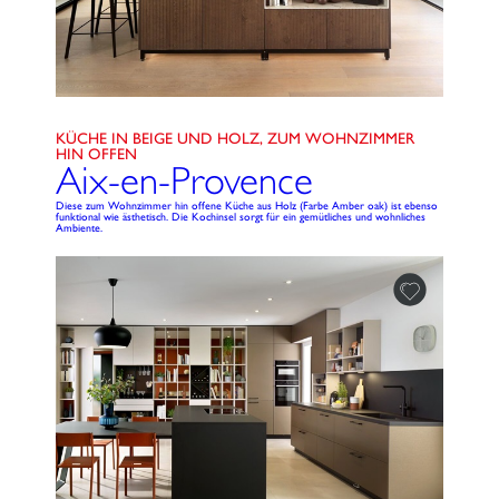
KÜCHE IN BEIGE UND HOLZ, ZUM WOHNZIMMER
HIN OFFEN
Aix-en-Provence
Diese zum Wohnzimmer hin offene Küche aus Holz (Farbe Amber oak) ist ebenso
funktional wie ästhetisch. Die Kochinsel sorgt für ein gemütliches und wohnliches
Ambiente.