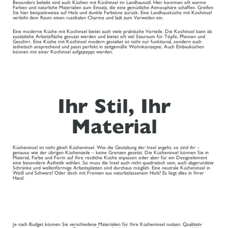
Besonders beliebt sind auch Küchen mit Kochinsel im Landhausstil. Hier kommen oft warme
Farben und natürliche Materialien zum Einsatz, die eine gemütliche Atmosphäre schaffen. Greifen
Sie hier beispielsweise auf Holz und dunkle Farbtöne zurück. Eine Landhausküche mit Kochinsel
verleiht dem Raum einen rustikalen Charme und lädt zum Verweilen ein.
Eine moderne Küche mit Kochinsel bietet auch viele praktische Vorteile. Die Kochinsel kann als
zusätzliche Arbeitsfläche genutzt werden und bietet oft viel Stauraum für Töpfe, Pfannen und
Geschirr. Eine Küche mit Kochinsel modern gestaltet ist nicht nur funktional, sondern auch
ästhetisch ansprechend und passt perfekt in zeitgemäße Wohnkonzepte. Auch Einbauküchen
können mit einer Kochinsel aufgepeppt werden.
Ihr Stil, Ihr
Material
Kücheninsel ist nicht gleich Kücheninsel. Was die Gestaltung der Insel angeht, so sind ihr –
genauso wie der übrigen Küchenzeile – keine Grenzen gesetzt. Die Kücheninsel können Sie in
Material, Farbe und Form auf Ihre restliche Küche anpassen oder aber für ein Designelement
eine besondere Ästhetik wählen. So muss die Insel auch nicht quadratisch sein, auch abgerundete
Schränke und wellenförmige Arbeitsplatten sind durchaus möglich. Eine neutrale Kücheninsel in
Weiß und Schwarz? Oder doch mit Fronten aus naturbelassenem Holz? Es liegt alles in Ihrer
Hand.
Je nach Budget können Sie verschiedene Materialien für Ihre Kücheninsel nutzen. Qualitativ