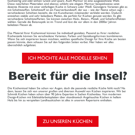
hochwertig und edel wirken Granit und Quarz. Auch Marmor ist eine ausgezeichnete Wahl.
Diese natürlichen Materialien sind ebenso schlicht wie elegant. Marmor beispielsweise setzt
dezente Akzente mit einer einfarbigen Küche in Schwarz oder Weiß. Günstigere Varianten gibt es
mit Schichtstoffen. Schichtstoff ist ein Faserverbundstoff, der aus – wie der Name schon sagt –
verschiedenen Schichten besteht, die mit Kunstharzen miteinander verklebt werden. Dadurch
entstehen stabile und sehr belastbare Platten, die perfekt für Küchen genutzt werden. Es gibt
verschiedene Schichtstoffarten. Sie können zwischen Holz-, Beton-, Metall- und Schiefereffekten
wählen. Gerade die Betonoptik ist im Trend und löst die vor allem in den 2000er Jahren
beliebten Fliesen ab.
Das Material Ihrer Kücheninsel können Sie individuell gestalten. Passend zu Ihrer restlichen
Küchenzeile können Sie verschiedene Varianten, Farben und Gestaltungsformen kombinieren.
Wenn Sie sich inspirieren lassen möchten, welches spezifische Design für Ihre Küche am besten
passen könnte, dann schauen Sie auf den folgenden Seiten vorbei. Hier haben wir alles
übersichtlich aufgelistet.
ICH MÖCHTE ALLE MODELLE SEHEN
Bereit für die Insel?
Die Kücheninsel haben Sie schon vor Augen, doch die passende restliche Küche fehlt noch? Na
dann, lassen Sie sich von unserer großen und diversen Auswahl von Küchen inspirieren. Wir bei
Schmidt Küchen haben schon über 90 Jahre Expertise in Sachen Küchenbau. Von modernen
Design-Küchen mit Edelstahlarbeitsplatten über skandinavisch Angehauchte Küchen in hellem
Holz bis hin zu verspielten Landhausküchen ist alles in unserem Repertoire enthalten.
ZU UNSEREN KÜCHEN