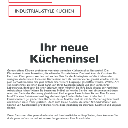
INDUSTRIAL-STYLE KÜCHEN
Ihr neue
Kücheninsel
Gerade offene Küchen profitieren von einer zentralen Kücheninsel als Bestandteil. Die
Kücheninsel ist eine Investition, die zahlreiche Vorteile bietet. Die Insel kann als Kochinsel für
Herd und Ofen genutzt werden und so den Platz für die Arbeitsplatte auf die Küchenzeile
auslagern. Andererseits kann eine Kücheninsel auch als Frühstücksecke genutzt werden, mit ein
paar Barhockern kann hier ganz einfach eine weitere Essgruppe geschaffen werden. Welche Art
von Kücheninsel zu Ihnen passt, hängt von Ihrer Küchengestaltung und allen voran Ihrer
Lebensart ab. Benötigen Sie eher Stauraum oder möchten Sie Ihre Spüle abseits der restlichen
Arbeitsplatte haben? Haben Sie bestimmte Möbel, auf welche Sie die Insel abstimmen möchten,
oder sind Sie in der Gestaltung gänzlich frei? Und zu guter Letzt: Haben Sie den Platz für eine
Insel? Für eine funktionale Insel liegt die benötigte Mindestfläche Ihrer Küche bei 15
Quadratmetern. Je größer Ihre Küche ist, desto flexibler sind Sie mit der Platzierung Ihrer Insel
und können diese freier gestalten. Doch auch kleine Küchen, die unter 20 Quadratmeter sind,
können von Kücheninseln profitieren, wenn diese gleichzeitig als Stauraum, Kochfeld und Essplatz
dienen.
Wenn Sie schon alles genau durchdacht und Ihre Inselküche im Kopf haben, dann kommen Sie
doch gerne auf uns zu und wir entwerfen gemeinsam Ihre Traumküche.