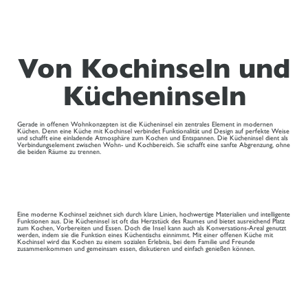
Von Kochinseln und
Kücheninseln
Gerade in offenen Wohnkonzepten ist die Kücheninsel ein zentrales Element in modernen
Küchen. Denn eine Küche mit Kochinsel verbindet Funktionalität und Design auf perfekte Weise
und schafft eine einladende Atmosphäre zum Kochen und Entspannen. Die Kücheninsel dient als
Verbindungselement zwischen Wohn- und Kochbereich. Sie schafft eine sanfte Abgrenzung, ohne
die beiden Räume zu trennen.
Eine moderne Kochinsel zeichnet sich durch klare Linien, hochwertige Materialien und intelligente
Funktionen aus. Die Kücheninsel ist oft das Herzstück des Raumes und bietet ausreichend Platz
zum Kochen, Vorbereiten und Essen. Doch die Insel kann auch als Konversations-Areal genutzt
werden, indem sie die Funktion eines Küchentischs einnimmt. Mit einer offenen Küche mit
Kochinsel wird das Kochen zu einem sozialen Erlebnis, bei dem Familie und Freunde
zusammenkommen und gemeinsam essen, diskutieren und einfach genießen können.