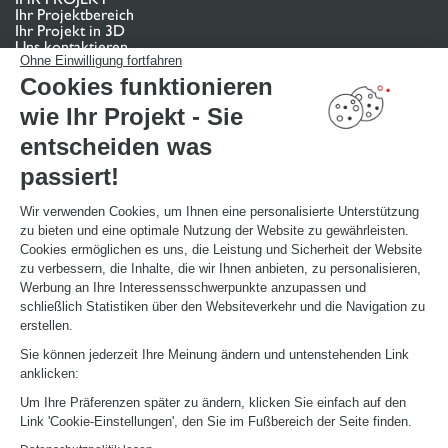
Ihr Projektbereich
Ihr Projekt in 3D
Uns kontaktieren
Ohne Einwilligung fortfahren
Finden Sie Ihr Studio
Cookies funktionieren
TERMIN VEREINBAREN
wie Ihr Projekt - Sie
entscheiden was
NÜTZLICHE LINKS
passiert!
Aktionswochen
Montageanleitung und Pflegeleitfaden
Katalog herunterladen
Wir verwenden Cookies, um Ihnen eine personalisierte Unterstützung
zu bieten und eine optimale Nutzung der Website zu gewährleisten.
Cookies ermöglichen es uns, die Leistung und Sicherheit der Website
ÜBER
zu verbessern, die Inhalte, die wir Ihnen anbieten, zu personalisieren,
News aus dem Unternehmen
Werbung an Ihre Interessensschwerpunkte anzupassen und
Karriere - Wir stellen ein
schließlich Statistiken über den Websiteverkehr und die Navigation zu
Ein Studio eröffnen
erstellen.
Schmidt Weltweit
Sie können jederzeit Ihre Meinung ändern und untenstehenden Link
Unsere Studios in Deutschland
anklicken:
Um Ihre Präferenzen später zu ändern, klicken Sie einfach auf den
Link 'Cookie-Einstellungen', den Sie im Fußbereich der Seite finden.