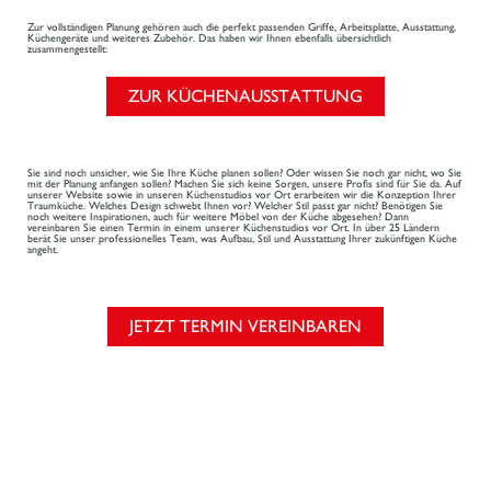
Zur vollständigen Planung gehören auch die perfekt passenden Griffe, Arbeitsplatte, Ausstattung,
Küchengeräte und weiteres Zubehör. Das haben wir Ihnen ebenfalls übersichtlich
zusammengestellt:
ZUR KÜCHENAUSSTATTUNG
Sie sind noch unsicher, wie Sie Ihre Küche planen sollen? Oder wissen Sie noch gar nicht, wo Sie
mit der Planung anfangen sollen? Machen Sie sich keine Sorgen, unsere Profis sind für Sie da. Auf
unserer Website sowie in unseren Küchenstudios vor Ort erarbeiten wir die Konzeption Ihrer
Traumküche. Welches Design schwebt Ihnen vor? Welcher Stil passt gar nicht? Benötigen Sie
noch weitere Inspirationen, auch für weitere Möbel von der Küche abgesehen? Dann
vereinbaren Sie einen Termin in einem unserer Küchenstudios vor Ort. In über 25 Ländern
berät Sie unser professionelles Team, was Aufbau, Stil und Ausstattung Ihrer zukünftigen Küche
angeht.
JETZT TERMIN VEREINBAREN