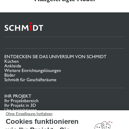
ENTDECKEN SIE DAS UNIVERSUM VON SCHMIDT
Küchen
Ankleide
Weitere Einrichtungslösungen
Bäder
Schmidt für Geschäftsräume
IHR PROJEKT
Ihr Projektbereich
Ihr Projekt in 3D
Uns kontaktieren
Finden Sie Ihr Studio
Ohne Einwilligung fortfahren
Cookies funktionieren
TERMIN VEREINBAREN