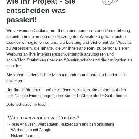
wie Ihr Projekt - Sie
entscheiden was
NÜTZLICHE LINKS
passiert!
Aktionswochen
Montageanleitung und Pflegeleitfaden
Katalog herunterladen
Wir verwenden Cookies, um Ihnen eine personalisierte Unterstützung
zu bieten und eine optimale Nutzung der Website zu gewährleisten.
Cookies ermöglichen es uns, die Leistung und Sicherheit der Website
ÜBER
zu verbessern, die Inhalte, die wir Ihnen anbieten, zu personalisieren,
News aus dem Unternehmen
Werbung an Ihre Interessensschwerpunkte anzupassen und
Karriere - Wir stellen ein
schließlich Statistiken über den Websiteverkehr und die Navigation zu
Ein Studio eröffnen
erstellen.
Schmidt Weltweit
Sie können jederzeit Ihre Meinung ändern und untenstehenden Link
Unsere Studios in Deutschland
anklicken:
Um Ihre Präferenzen später zu ändern, klicken Sie einfach auf den
Link 'Cookie-Einstellungen', den Sie im Fußbereich der Seite finden.
Datenschutzpolitik lesen
Warum verwenden wir Cookies?
Impressum
Cookie-Verwaltung
Datenschutzerklärung
Teile Analysen, Werbedaten, Nutzerdaten und personalisierte
#okschmidt
Werbedaten mit Google
Sitemap
2026 © SCHMIDT Groupe
Alle Rechte vorbehalten
Nutzererfahrung