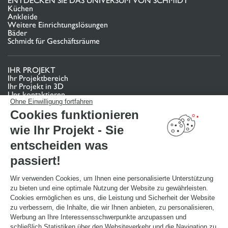
ENTDECKEN SIE DAS UNIVERSUM VON SCHMIDT
Küchen
Ankleide
Weitere Einrichtungslösungen
Bäder
Schmidt für Geschäftsräume
IHR PROJEKT
Ihr Projektbereich
Ihr Projekt in 3D
Uns kontaktieren
Finden Sie Ihr Studio
Ohne Einwilligung fortfahren
Cookies funktionieren
TERMIN VEREINBAREN
wie Ihr Projekt - Sie
entscheiden was
NÜTZLICHE LINKS
passiert!
Aktionswochen
Montageanleitung und Pflegeleitfaden
Katalog herunterladen
Wir verwenden Cookies, um Ihnen eine personalisierte Unterstützung
zu bieten und eine optimale Nutzung der Website zu gewährleisten.
Cookies ermöglichen es uns, die Leistung und Sicherheit der Website
ÜBER
zu verbessern, die Inhalte, die wir Ihnen anbieten, zu personalisieren,
News aus dem Unternehmen
Werbung an Ihre Interessensschwerpunkte anzupassen und
Karriere - Wir stellen ein
schließlich Statistiken über den Websiteverkehr und die Navigation zu