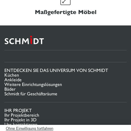
Maßgefertigte Möbel
ENTDECKEN SIE DAS UNIVERSUM VON SCHMIDT
Küchen
Ankleide
Weitere Einrichtungslösungen
Bäder
Schmidt für Geschäftsräume
IHR PROJEKT
Ihr Projektbereich
Ihr Projekt in 3D
Uns kontaktieren
Finden Sie Ihr Studio
Ohne Einwilligung fortfahren