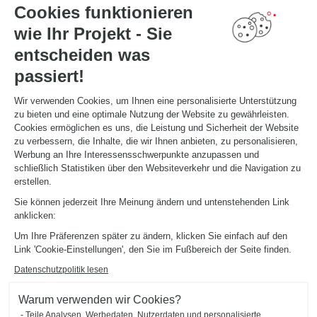
Cookies funktionieren
TERMIN VEREINBAREN
wie Ihr Projekt - Sie
entscheiden was
NÜTZLICHE LINKS
passiert!
Aktionswochen
Montageanleitung und Pflegeleitfaden
Katalog herunterladen
Wir verwenden Cookies, um Ihnen eine personalisierte Unterstützung
zu bieten und eine optimale Nutzung der Website zu gewährleisten.
Cookies ermöglichen es uns, die Leistung und Sicherheit der Website
ÜBER
zu verbessern, die Inhalte, die wir Ihnen anbieten, zu personalisieren,
News aus dem Unternehmen
Werbung an Ihre Interessensschwerpunkte anzupassen und
Karriere - Wir stellen ein
schließlich Statistiken über den Websiteverkehr und die Navigation zu
Ein Studio eröffnen
erstellen.
Schmidt Weltweit
Sie können jederzeit Ihre Meinung ändern und untenstehenden Link
Unsere Studios in Deutschland
anklicken:
Um Ihre Präferenzen später zu ändern, klicken Sie einfach auf den
Link 'Cookie-Einstellungen', den Sie im Fußbereich der Seite finden.
Datenschutzpolitik lesen
Warum verwenden wir Cookies?
Impressum
Cookie-Verwaltung
Datenschutzerklärung
Teile Analysen, Werbedaten, Nutzerdaten und personalisierte