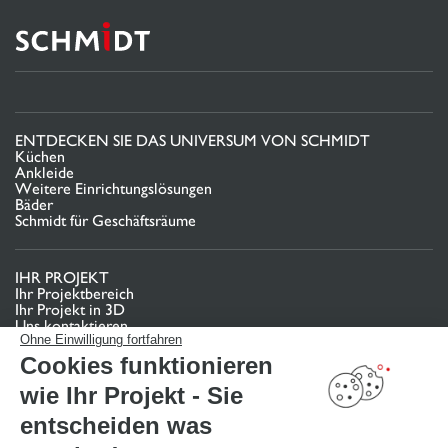
ENTDECKEN SIE DAS UNIVERSUM VON SCHMIDT
Küchen
Ankleide
Weitere Einrichtungslösungen
Bäder
Schmidt für Geschäftsräume
IHR PROJEKT
Ihr Projektbereich
Ihr Projekt in 3D
Uns kontaktieren
Finden Sie Ihr Studio
Ohne Einwilligung fortfahren
Cookies funktionieren
TERMIN VEREINBAREN
wie Ihr Projekt - Sie
entscheiden was
NÜTZLICHE LINKS