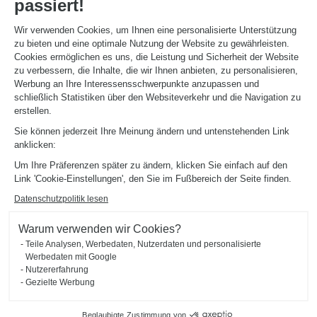
passiert!
Aktionswochen
Montageanleitung und Pflegeleitfaden
Katalog herunterladen
Wir verwenden Cookies, um Ihnen eine personalisierte Unterstützung
zu bieten und eine optimale Nutzung der Website zu gewährleisten.
Cookies ermöglichen es uns, die Leistung und Sicherheit der Website
ÜBER
zu verbessern, die Inhalte, die wir Ihnen anbieten, zu personalisieren,
News aus dem Unternehmen
Werbung an Ihre Interessensschwerpunkte anzupassen und
Karriere - Wir stellen ein
schließlich Statistiken über den Websiteverkehr und die Navigation zu
Ein Studio eröffnen
erstellen.
Schmidt Weltweit
Sie können jederzeit Ihre Meinung ändern und untenstehenden Link
Unsere Studios in Deutschland
anklicken:
Um Ihre Präferenzen später zu ändern, klicken Sie einfach auf den
Link 'Cookie-Einstellungen', den Sie im Fußbereich der Seite finden.
Datenschutzpolitik lesen
Warum verwenden wir Cookies?
Impressum
Cookie-Verwaltung
Datenschutzerklärung
Teile Analysen, Werbedaten, Nutzerdaten und personalisierte
#okschmidt
Werbedaten mit Google
Sitemap
2026 © SCHMIDT Groupe
Alle Rechte vorbehalten
Nutzererfahrung
Gezielte Werbung
Beglaubigte Zustimmung von