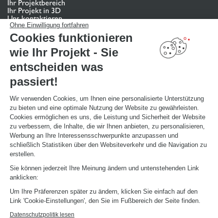
Ihr Projektbereich
Ihr Projekt in 3D
Uns kontaktieren
Finden Sie Ihr Studio
Ohne Einwilligung fortfahren
Cookies funktionieren
TERMIN VEREINBAREN
wie Ihr Projekt - Sie
entscheiden was
NÜTZLICHE LINKS
passiert!
Aktionswochen
Montageanleitung und Pflegeleitfaden
Katalog herunterladen
Wir verwenden Cookies, um Ihnen eine personalisierte Unterstützung
zu bieten und eine optimale Nutzung der Website zu gewährleisten.
Cookies ermöglichen es uns, die Leistung und Sicherheit der Website
ÜBER
zu verbessern, die Inhalte, die wir Ihnen anbieten, zu personalisieren,
News aus dem Unternehmen
Werbung an Ihre Interessensschwerpunkte anzupassen und
Karriere - Wir stellen ein
schließlich Statistiken über den Websiteverkehr und die Navigation zu
Ein Studio eröffnen
erstellen.
Schmidt Weltweit
Sie können jederzeit Ihre Meinung ändern und untenstehenden Link
Unsere Studios in Deutschland
anklicken:
Um Ihre Präferenzen später zu ändern, klicken Sie einfach auf den
Link 'Cookie-Einstellungen', den Sie im Fußbereich der Seite finden.
Datenschutzpolitik lesen