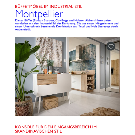
BÜFFETMÖBEL IM INDUSTRIAL-STIL
Montpellier
Dieses Büffet (Blauton Stardust, Clay-Beige und Holzton Alabama) harmoniert
wunderbar mit dem Industrial-Stil der Einrichtung. Die aus einem Hängeelement und
einem Unterschrank bestehende Kombination aus Metall und Holz überzeugt durch
Authentizität.
KONSOLE FÜR DEN EINGANGSBEREICH IM
SKANDINAVISCHEN STIL