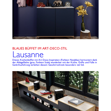
BLAUES BÜFFET IM ART-DECO-STIL
Lausanne
Dieses Küchenbüffet mit Art Deco-Inspiration (Farbton Navyblau) harmoniert dank
der Ablagefläche (grau, Farbton Scala) wunderbar mit der Küche. Griffe und Füße in
Gold-Ausführung verleihen diesem Geschirrschrank besonders viel Stil.