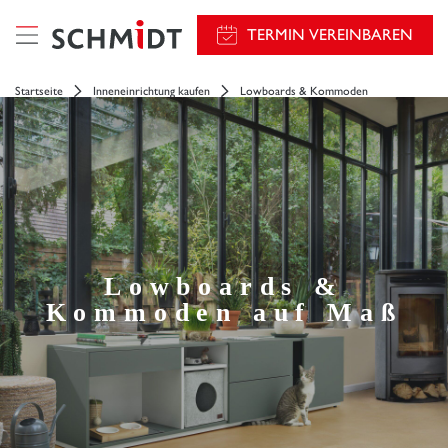
TERMIN VEREINBAREN
Startseite
Inneneinrichtung kaufen
Lowboards & Kommoden
Lowboards &
Kommoden auf Maß