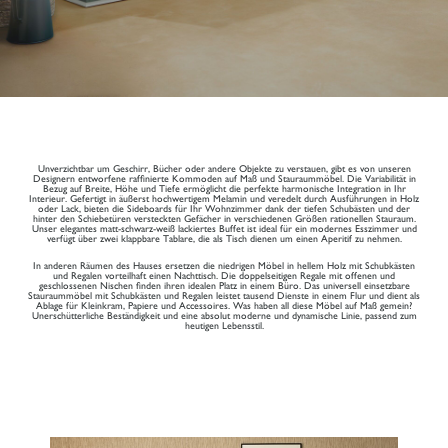
Unverzichtbar um Geschirr, Bücher oder andere Objekte zu verstauen, gibt es von unseren
Designern entworfene raffinierte Kommoden auf Maß und Stauraummöbel. Die Variabilität in
Bezug auf Breite, Höhe und Tiefe ermöglicht die perfekte harmonische Integration in Ihr
Interieur. Gefertigt in äußerst hochwertigem Melamin und veredelt durch Ausführungen in Holz
oder Lack, bieten die Sideboards für Ihr Wohnzimmer dank der tiefen Schubästen und der
hinter den Schiebetüren versteckten Gefächer in verschiedenen Größen rationellen Stauraum.
Unser elegantes matt-schwarz-weiß lackiertes Buffet ist ideal für ein modernes Esszimmer und
verfügt über zwei klappbare Tablare, die als Tisch dienen um einen Aperitif zu nehmen.
In anderen Räumen des Hauses ersetzen die niedrigen Möbel in hellem Holz mit Schubkästen
und Regalen vorteilhaft einen Nachttisch. Die doppelseitigen Regale mit offenen und
geschlossenen Nischen finden ihren idealen Platz in einem Büro. Das universell einsetzbare
Stauraummöbel mit Schubkästen und Regalen leistet tausend Dienste in einem Flur und dient als
Ablage für Kleinkram, Papiere und Accessoires. Was haben all diese Möbel auf Maß gemein?
Unerschütterliche Beständigkeit und eine absolut moderne und dynamische Linie, passend zum
heutigen Lebensstil.