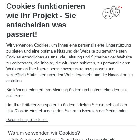
Cookies funktionieren
TERMIN VEREINBAREN
wie Ihr Projekt - Sie
entscheiden was
NÜTZLICHE LINKS
passiert!
Aktionswochen
Montageanleitung und Pflegeleitfaden
Katalog herunterladen
Wir verwenden Cookies, um Ihnen eine personalisierte Unterstützung
zu bieten und eine optimale Nutzung der Website zu gewährleisten.
Cookies ermöglichen es uns, die Leistung und Sicherheit der Website
ÜBER
zu verbessern, die Inhalte, die wir Ihnen anbieten, zu personalisieren,
News aus dem Unternehmen
Werbung an Ihre Interessensschwerpunkte anzupassen und
Karriere - Wir stellen ein
schließlich Statistiken über den Websiteverkehr und die Navigation zu
Ein Studio eröffnen
erstellen.
Schmidt Weltweit
Sie können jederzeit Ihre Meinung ändern und untenstehenden Link
Unsere Studios in Deutschland
anklicken:
Um Ihre Präferenzen später zu ändern, klicken Sie einfach auf den
Link 'Cookie-Einstellungen', den Sie im Fußbereich der Seite finden.
Datenschutzpolitik lesen
Warum verwenden wir Cookies?
Impressum
Cookie-Verwaltung
Datenschutzerklärung
Teile Analysen, Werbedaten, Nutzerdaten und personalisierte