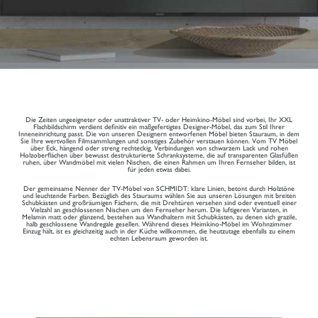
Die Zeiten ungeeigneter oder unattraktiver TV- oder Heimkino-Möbel sind vorbei, Ihr XXL
Flachbildschirm verdient definitiv ein maßgefertigtes Designer-Möbel, das zum Stil Ihrer
Inneneinrichtung passt. Die von unseren Designern entworfenen Möbel bieten Stauraum, in dem
Sie Ihre wertvollen Filmsammlungen und sonstiges Zubehör verstauen können. Vom TV Möbel
über Eck, hängend oder streng rechteckig, Verbindungen von schwarzem Lack und rohen
Holzoberflächen über bewusst destrukturierte Schranksysteme, die auf transparenten Glasfüßen
ruhen, über Wandmöbel mit vielen Nischen, die einen Rahmen um Ihren Fernseher bilden, ist
für jeden etwas dabei.
Der gemeinsame Nenner der TV-Möbel von SCHMIDT: klare Linien, betont durch Holztöne
und leuchtende Farben. Bezüglich des Stauraums wählen Sie aus unseren Lösungen mit breiten
Schubkästen und großräumigen Fächern, die mit Drehtüren versehen sind oder eventuell einer
Vielzahl an geschlossenen Nischen um den Fernseher herum. Die luftigeren Varianten, in
Melamin matt oder glänzend, bestehen aus Wandhaltern mit Schubkästen, zu denen sich grazile,
halb geschlossene Wandregale gesellen. Während dieses Heimkino-Möbel im Wohnzimmer
Einzug hält, ist es gleichzeitig auch in der Küche willkommen, die heutzutage ebenfalls zu einem
echten Lebensraum geworden ist.