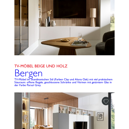
TV-MÖBEL BEIGE UND HOLZ
Bergen
TV-Möbel im skandinavischen Stil (Farben Clay und Alona Oak) mit viel praktischem
Stauraum: offene Regale, geschlossene Schränke und Vitrinen mit getöntem Glas in
der Farbe Parsol Grey.