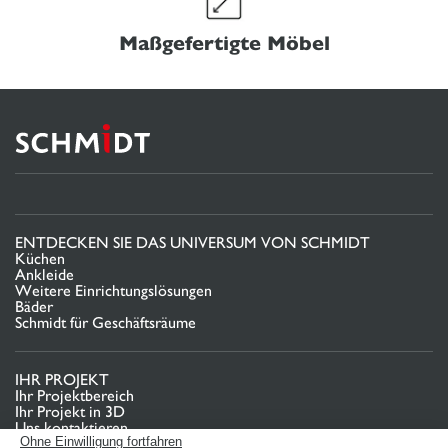
Maßgefertigte Möbel
ENTDECKEN SIE DAS UNIVERSUM VON SCHMIDT
Küchen
Ankleide
Weitere Einrichtungslösungen
Bäder
Schmidt für Geschäftsräume
IHR PROJEKT
Ihr Projektbereich
Ihr Projekt in 3D
Uns kontaktieren
Finden Sie Ihr Studio
Ohne Einwilligung fortfahren