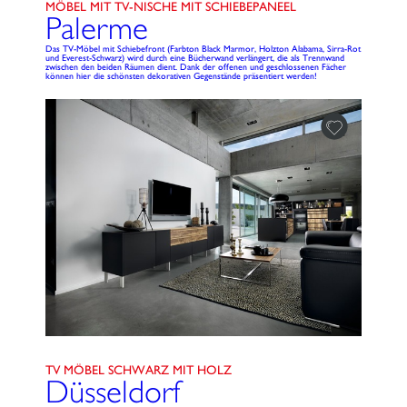
MÖBEL MIT TV-NISCHE MIT SCHIEBEPANEEL
Palerme
Das TV-Möbel mit Schiebefront (Farbton Black Marmor, Holzton Alabama, Sirra-Rot
und Everest-Schwarz) wird durch eine Bücherwand verlängert, die als Trennwand
zwischen den beiden Räumen dient. Dank der offenen und geschlossenen Fächer
können hier die schönsten dekorativen Gegenstände präsentiert werden!
TV MÖBEL SCHWARZ MIT HOLZ
Düsseldorf