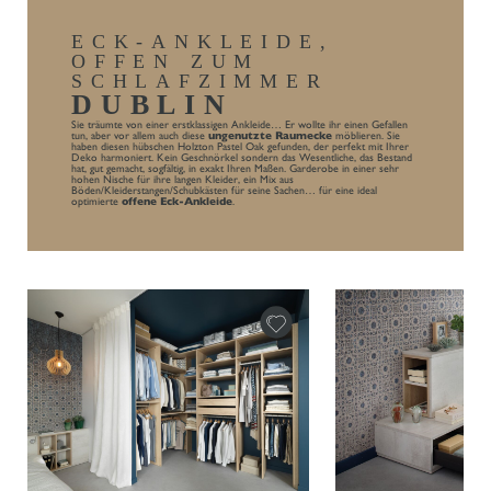
ECK-ANKLEIDE,
OFFEN ZUM
SCHLAFZIMMER
DUBLIN
Sie träumte von einer erstklassigen Ankleide… Er wollte ihr einen Gefallen
tun, aber vor allem auch diese
ungenutzte Raumecke
möblieren. Sie
haben diesen hübschen Holzton Pastel Oak gefunden, der perfekt mit Ihrer
Deko harmoniert. Kein Geschnörkel sondern das Wesentliche, das Bestand
hat, gut gemacht, sogfältig, in exakt Ihren Maßen. Garderobe in einer sehr
hohen Nische für ihre langen Kleider, ein Mix aus
Böden/Kleiderstangen/Schubkästen für seine Sachen… für eine ideal
optimierte
offene Eck-Ankleide
.