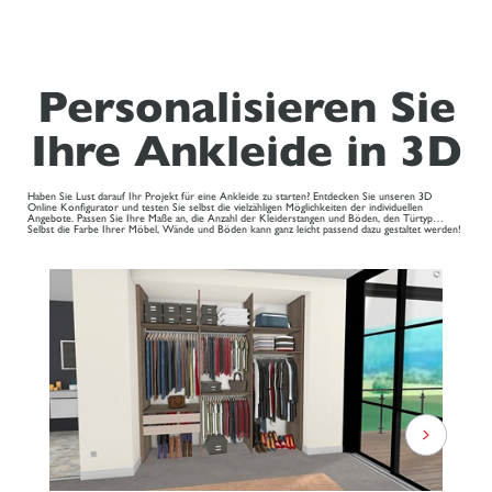
Personalisieren Sie
Ihre Ankleide in 3D
Haben Sie Lust darauf Ihr Projekt für eine Ankleide zu starten? Entdecken Sie unseren 3D
Online Konfigurator und testen Sie selbst die vielzähligen Möglichkeiten der individuellen
Angebote. Passen Sie Ihre Maße an, die Anzahl der Kleiderstangen und Böden, den Türtyp…
Selbst die Farbe Ihrer Möbel, Wände und Böden kann ganz leicht passend dazu gestaltet werden!