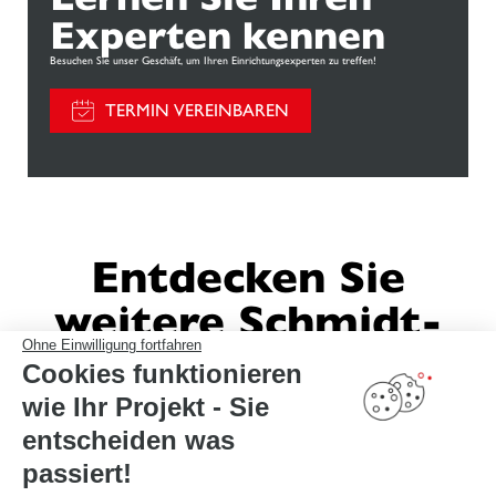
Experten kennen
Besuchen Sie unser Geschäft, um Ihren Einrichtungsexperten zu treffen!
TERMIN VEREINBAREN
Entdecken Sie
weitere Schmidt-
Ohne Einwilligung fortfahren
Einrichtungen
Cookies funktionieren
wie Ihr Projekt - Sie
entscheiden was
passiert!