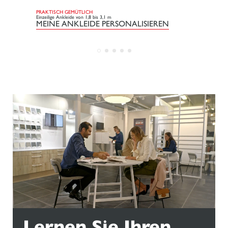
PRAKTISCH GEMÜTLICH
CO
Einzeilige Ankleide von 1,8 bis 3,1 m
Ein
MEINE ANKLEIDE PERSONALISIEREN
M
Lernen Sie Ihren