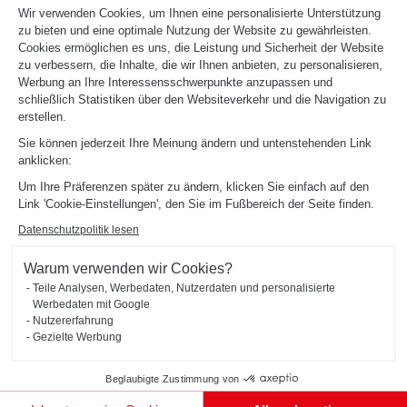
Wir verwenden Cookies, um Ihnen eine personalisierte Unterstützung
zu bieten und eine optimale Nutzung der Website zu gewährleisten.
Cookies ermöglichen es uns, die Leistung und Sicherheit der Website
zu verbessern, die Inhalte, die wir Ihnen anbieten, zu personalisieren,
Werbung an Ihre Interessensschwerpunkte anzupassen und
schließlich Statistiken über den Websiteverkehr und die Navigation zu
erstellen.
Sie können jederzeit Ihre Meinung ändern und untenstehenden Link
anklicken:
Um Ihre Präferenzen später zu ändern, klicken Sie einfach auf den
Link 'Cookie-Einstellungen', den Sie im Fußbereich der Seite finden.
Datenschutzpolitik lesen
KLEINER DIELENKLEIDERSCHRANK MIT SCHIEBETÜREN
Arcachon
Warum verwenden wir Cookies?
Dieser Kleiderschrank im Eingangsbereich mit Schiebetüren (Farbton Vintage Oak) eignet sich
Teile Analysen, Werbedaten, Nutzerdaten und personalisierte
hervorragend für kleine Räume. Dank der versetzbaren Regalböden, der Kleiderstangen und der
Werbedaten mit Google
großen Spiegeltür besitzt er eine ideale Anordnung.
Nutzererfahrung
Gezielte Werbung
Beglaubigte Zustimmung von