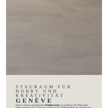
STAURAUM FÜR
HOBBY UND
KREATIVITÄT
GENÈVE
Dieser schöne symmetrische
Hobbyraum
ist speziell an die Welt eines
jeden angepasst. Der Stauraum wurde an die Leidenschaften der Familie und