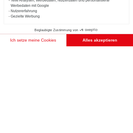
Teile Analysen, Werbedaten, Nutzerdaten und personalisierte
Werbedaten mit Google
Nutzererfahrung
Gezielte Werbung
Beglaubigte Zustimmung von
Ich setze meine Cookies
Alles akzeptieren
Einwilligungsmanagementplattform: Passen Sie Ihre Optionen an
Axeptio consent
Unsere Plattform ermöglicht es Ihnen, Ihre Datenschutzeinstellungen individuell zu gestalten un
TERMIN VEREINBAREN
GRAUES DESIGNER-BÜRO IM INDUSTRIESTIL
Stuttgart
Büro im Industriestil mit schwarzem Metallregal, das eine Design-Atelier Atmosphäre schafft.
Zahlreiche Möglichkeiten zum Verstauen von Akten oder zur Präsentation von Deko Objekten.