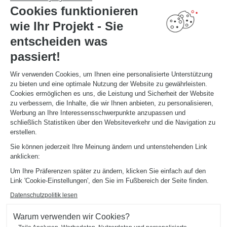
Cookies funktionieren
wie Ihr Projekt - Sie
entscheiden was
passiert!
Wir verwenden Cookies, um Ihnen eine personalisierte Unterstützung
zu bieten und eine optimale Nutzung der Website zu gewährleisten.
Cookies ermöglichen es uns, die Leistung und Sicherheit der Website
zu verbessern, die Inhalte, die wir Ihnen anbieten, zu personalisieren,
Werbung an Ihre Interessensschwerpunkte anzupassen und
schließlich Statistiken über den Websiteverkehr und die Navigation zu
erstellen.
Sie können jederzeit Ihre Meinung ändern und untenstehenden Link
anklicken:
Um Ihre Präferenzen später zu ändern, klicken Sie einfach auf den
BÜROBEREICH IM WOHNZIMMER
Antibes
Link 'Cookie-Einstellungen', den Sie im Fußbereich der Seite finden.
Datenschutzpolitik lesen
Diese Schreibtisch-Regal-Kombination (Farben Twist, Mossa und Botanic Black) harmoniert perfekt
mit der Inneneinrichtung. Das Bücherregal mit seinen offenen Fächern bietet zusätzlichen Stauraum
und der Schreibtisch macht das Homeoffice zu einem angenehmen Arbeitsplatz.
Warum verwenden wir Cookies?