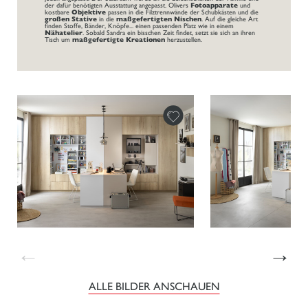
der dafür benötigten Ausstattung angepasst. Olivers
Fotoapparate
und
kostbare
Objektive
passen in die Filztrennwände der Schubkästen und die
großen Stative
in die
maßgefertigten Nischen
. Auf die gleiche Art
finden Stoffe, Bänder, Knöpfe... einen passenden Platz wie in einem
Nähatelier
. Sobald Sandra ein bisschen Zeit findet, setzt sie sich an ihren
Tisch um
maßgefertigte Kreationen
herzustellen.
←
→
ALLE BILDER ANSCHAUEN