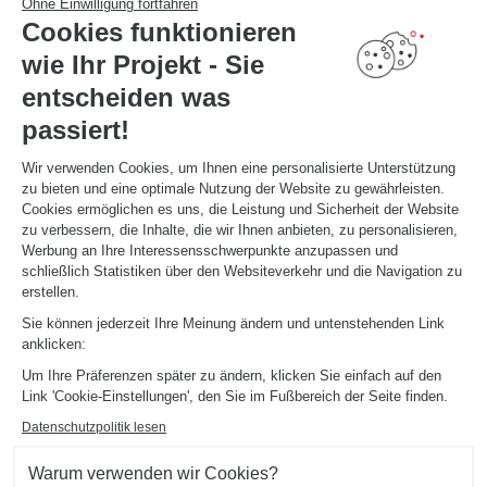
Finden Sie Ihr Studio
Ohne Einwilligung fortfahren
Cookies funktionieren
TERMIN VEREINBAREN
wie Ihr Projekt - Sie
entscheiden was
NÜTZLICHE LINKS
passiert!
Aktionswochen
Montageanleitung und Pflegeleitfaden
Katalog herunterladen
Wir verwenden Cookies, um Ihnen eine personalisierte Unterstützung
zu bieten und eine optimale Nutzung der Website zu gewährleisten.
Cookies ermöglichen es uns, die Leistung und Sicherheit der Website
ÜBER
zu verbessern, die Inhalte, die wir Ihnen anbieten, zu personalisieren,
News aus dem Unternehmen
Werbung an Ihre Interessensschwerpunkte anzupassen und
Karriere - Wir stellen ein
schließlich Statistiken über den Websiteverkehr und die Navigation zu
Ein Studio eröffnen
erstellen.
Schmidt Weltweit
Sie können jederzeit Ihre Meinung ändern und untenstehenden Link
Unsere Studios in Deutschland
anklicken:
Um Ihre Präferenzen später zu ändern, klicken Sie einfach auf den
Link 'Cookie-Einstellungen', den Sie im Fußbereich der Seite finden.
Datenschutzpolitik lesen
Warum verwenden wir Cookies?
Impressum
Cookie-Verwaltung