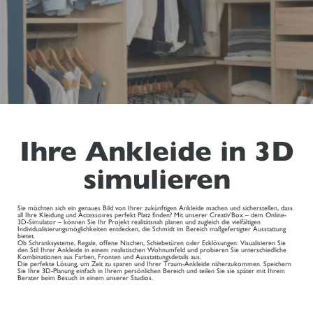
Ihre Ankleide in 3D
simulieren
Sie möchten sich ein genaues Bild von Ihrer zukünftigen Ankleide machen und sicherstellen, dass
all Ihre Kleidung und Accessoires perfekt Platz finden? Mit unserer Creativ’Box – dem Online-
3D-Simulator – können Sie Ihr Projekt realitätsnah planen und zugleich die vielfältigen
Individualisierungsmöglichkeiten entdecken, die Schmidt im Bereich maßgefertigter Ausstattung
bietet.
Ob Schranksysteme, Regale, offene Nischen, Schiebetüren oder Ecklösungen: Visualisieren Sie
den Stil Ihrer Ankleide in einem realistischen Wohnumfeld und probieren Sie unterschiedliche
Kombinationen aus Farben, Fronten und Ausstattungsdetails aus.
Die perfekte Lösung, um Zeit zu sparen und Ihrer Traum-Ankleide näherzukommen. Speichern
Sie Ihre 3D-Planung einfach in Ihrem persönlichen Bereich und teilen Sie sie später mit Ihrem
Berater beim Besuch in einem unserer Studios.