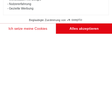
weitere Schmidt-
Nutzererfahrung
Einrichtungen
Gezielte Werbung
Beglaubigte Zustimmung von
Ich setze meine Cookies
Alles akzeptieren
Einwilligungsmanagementplattform: Passen Sie Ihre Optionen an
Axeptio consent
Unsere Plattform ermöglicht es Ihnen, Ihre Datenschutzeinstellungen individuell zu gestalten un
TERMIN VEREINBAREN
DESIGN-BARSCHRANK