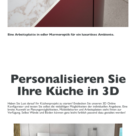
Eine Arbeitsplatte in edler Marmoroptik für ein luxuriöses Ambiente.
Personalisieren Sie
Ihre Küche in 3D
Haben Sie Lust darauf Ihr Küchenprojekt zu starten? Entdecken Sie unseren 3D Online
Konfigurator und testen Sie selbst die vielzähligen Möglichkeiten der individuellen Angebote. Eine
breite Auswahl an Planungsmöglichkeiten, Möbeldekoren und Arbeitsplatten steht Ihnen zur
Verfügung. Selbst Wände und Böden können ganz leicht farblich passend dazu gestaltet werden!