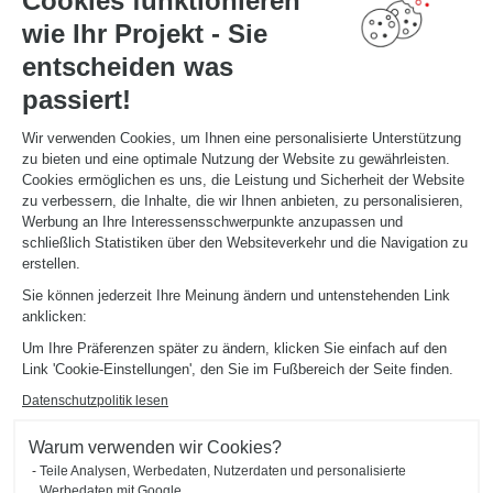
Cookies funktionieren
wie Ihr Projekt - Sie
entscheiden was
passiert!
Wir verwenden Cookies, um Ihnen eine personalisierte Unterstützung
zu bieten und eine optimale Nutzung der Website zu gewährleisten.
Lernen Sie Ihren
Cookies ermöglichen es uns, die Leistung und Sicherheit der Website
Experten kennen
zu verbessern, die Inhalte, die wir Ihnen anbieten, zu personalisieren,
Werbung an Ihre Interessensschwerpunkte anzupassen und
Besuchen Sie unser Geschäft, um Ihren Einrichtungsexperten zu treffen!
schließlich Statistiken über den Websiteverkehr und die Navigation zu
erstellen.
TERMIN VEREINBAREN
Sie können jederzeit Ihre Meinung ändern und untenstehenden Link
anklicken:
Um Ihre Präferenzen später zu ändern, klicken Sie einfach auf den
Link 'Cookie-Einstellungen', den Sie im Fußbereich der Seite finden.
Datenschutzpolitik lesen
Entdecken Sie
Warum verwenden wir Cookies?
Teile Analysen, Werbedaten, Nutzerdaten und personalisierte
Werbedaten mit Google