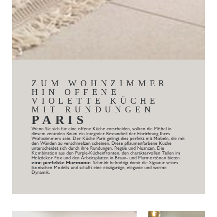
ZUM WOHNZIMMER
HIN OFFENE
VIOLETTE KÜCHE
MIT RUNDUNGEN
PARIS
Wenn Sie sich für eine offene Küche entscheiden, sollten die Möbel in
diesem zentralen Raum ein integraler Bestandteil der Einrichtung Ihres
Wohnzimmers sein. Der Küche Paris gelingt dies perfekt mit Möbeln, die mit
den Wänden zu verschmelzen scheinen. Diese pflaumenfarbene Küche
unterscheidet sich durch ihre Rundungen, Regale und Nuancen. Die
Kombination aus den Purple-Küchenfronten, den charaktervollen Teilen im
Holzdekor Fox und den Arbeitsplatten in Braun- und Marmortönen bieten
eine perfekte Harmonie
. Schmidt bekräftigt damit die Signatur seines
ikonischen Modells und schafft eine einzigartige, elegante und warme
Dynamik.