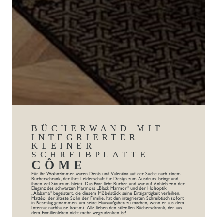
BÜCHERWAND MIT
INTEGRIERTER
KLEINER
SCHREIBPLATTE
CÔME
Für ihr Wohnzimmer waren Denis und Valentina auf der Suche nach einem
Bücherschrank, der ihre Leidenschaft für Design zum Ausdruck bringt und
ihnen viel Stauraum bietet. Das Paar liebt Bücher und war auf Anhieb von der
Eleganz des schwarzen Marmors „Black Marmor“ und der Holzoptik
„Alabama“ begeistert, die diesem Möbelstück seine Einzigartigkeit verleihen.
Mattéo, der älteste Sohn der Familie, hat den integrierten Schreibtisch sofort
in Beschlag genommen, um seine Hausaufgaben zu machen, wenn er aus dem
Internat nachhause kommt. Alle lieben den stilvollen Bücherschrank, der aus
dem Familienleben nicht mehr wegzudenken ist!