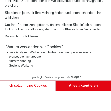
schließlich Statistiken über den Websiteverkehr und die Navigation zu
erstellen.
Sie können jederzeit Ihre Meinung ändern und untenstehenden Link
anklicken:
Um Ihre Präferenzen später zu ändern, klicken Sie einfach auf den
Link 'Cookie-Einstellungen', den Sie im Fußbereich der Seite finden.
Datenschutzpolitik lesen
Warum verwenden wir Cookies?
Teile Analysen, Werbedaten, Nutzerdaten und personalisierte
Werbedaten mit Google
Nutzererfahrung
Gezielte Werbung
Beglaubigte Zustimmung von
MÖBEL MIT TV-NISCHE MIT SCHIEBEPANEEL
Palerme
Ich setze meine Cookies
Alles akzeptieren
Das TV-Möbel mit Schiebefront (Farbton Black Marmor, Holzton Alabama, Sirra-Rot und Everest-
Einwilligungsmanagementplattform: Passen Sie Ihre Optionen an
Schwarz) wird durch eine Bücherwand verlängert, die als Trennwand zwischen den beiden Räumen
Axeptio consent
dient. Dank der offenen und geschlossenen Fächer können hier die schönsten dekorativen
Unsere Plattform ermöglicht es Ihnen, Ihre Datenschutzeinstellungen individuell zu gestalten un
Gegenstände präsentiert werden!
TERMIN VEREINBAREN