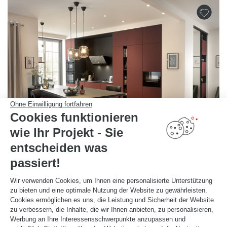
Ohne Einwilligung fortfahren
Cookies funktionieren
wie Ihr Projekt - Sie
entscheiden was
passiert!
RAUMHOHE KÜCHE IN ROT UND SCHWARZ
Wir verwenden Cookies, um Ihnen eine personalisierte Unterstützung
Milan
zu bieten und eine optimale Nutzung der Website zu gewährleisten.
Raumhohe schwarz-rote Küche (Farbe Sirra und Caneo), die an den Stil italienischer Küchenmöbel
Cookies ermöglichen es uns, die Leistung und Sicherheit der Website
erinnert. Die verlängerte Arbeitsplatte der Insel lädt zum Treffen und gemeinsamen Essen um die
Insel herum ein.
zu verbessern, die Inhalte, die wir Ihnen anbieten, zu personalisieren,
Werbung an Ihre Interessensschwerpunkte anzupassen und