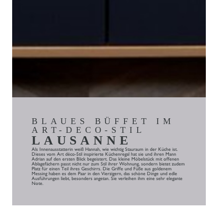
BLAUES BÜFFET IM
ART-DECO-STIL
LAUSANNE
Als Innenausstatterin weiß Hannah, wie wichtig Stauraum in der Küche ist.
Dieses vom Art déco-Stil inspirierte Küchenregal hat sie und ihren Mann
Adrian auf den ersten Blick begeistert. Das kleine Möbelstück mit offenen
Ablagefächern passt nicht nur zum Stil ihrer Wohnung, sondern bietet zudem
Platz für einen Teil ihres Geschirrs. Die Griffe und Füße aus goldenem
Messing haben es dem Paar in den Vierzigern, das schöne Dinge und edle
Ausführungen liebt, besonders angetan. Sie verleihen ihm eine sehr elegante
Note.