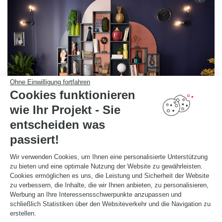
Ohne Einwilligung fortfahren
Cookies funktionieren
wie Ihr Projekt - Sie
entscheiden was
passiert!
BLAUE BÜCHERWAND IM ART-DECO-STIL
Wir verwenden Cookies, um Ihnen eine personalisierte Unterstützung
Zurich
zu bieten und eine optimale Nutzung der Website zu gewährleisten.
Cookies ermöglichen es uns, die Leistung und Sicherheit der Website
Diese Bücherwand nach Maß mit den unregelmäßigen geometrischen Formen inspiriert sich am Art
Deco-Stil. Die schwarzen Regalböden (Farbton Caneo) und die abgerundeten Paneele (Farbtöne
zu verbessern, die Inhalte, die wir Ihnen anbieten, zu personalisieren,
Navyblau, Iron blush und Coral) harmonieren wunderbar mit dem übrigen Raum.
Werbung an Ihre Interessensschwerpunkte anzupassen und
schließlich Statistiken über den Websiteverkehr und die Navigation zu
erstellen.