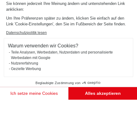
Sie können jederzeit Ihre Meinung ändern und untenstehenden Link
anklicken:
Um Ihre Präferenzen später zu ändern, klicken Sie einfach auf den
Link 'Cookie-Einstellungen', den Sie im Fußbereich der Seite finden.
Datenschutzpolitik lesen
Warum verwenden wir Cookies?
Teile Analysen, Werbedaten, Nutzerdaten und personalisierte
Werbedaten mit Google
Nutzererfahrung
Gezielte Werbung
Beglaubigte Zustimmung von
BADEZIMMER MIT DSCHUNGELDEKO
Faro
Ich setze meine Cookies
Alles akzeptieren
Einwilligungsmanagementplattform: Passen Sie Ihre Optionen an
Das Badezimmer „Plongée tropicale“ (tropischer Tauchgang) in Blau (Farbton Navy) harmoniert
Axeptio consent
wunderbar mit dem Pflanzendruckdekor „Dschungel“, das die Front des Spülenunterschranks ziert.
Unsere Plattform ermöglicht es Ihnen, Ihre Datenschutzeinstellungen individuell zu gestalten un
Der Schrank unter der Dachschräge wiederum nutzt die Vorgaben des Raums!
TERMIN VEREINBAREN