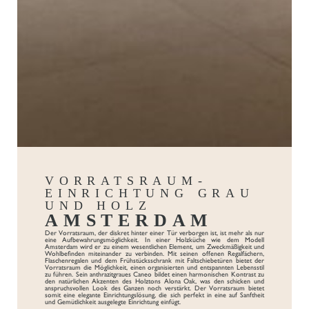
VORRATSRAUM-
EINRICHTUNG GRAU
UND HOLZ
AMSTERDAM
Der Vorratsraum, der diskret hinter einer Tür verborgen ist, ist mehr als nur
eine Aufbewahrungsmöglichkeit. In einer Holzküche wie dem Modell
Amsterdam wird er zu einem wesentlichen Element, um Zweckmäßigkeit und
Wohlbefinden miteinander zu verbinden. Mit seinen offenen Regalfächern,
Flaschenregalen und dem Frühstücksschrank mit Faltschiebetüren bietet der
Vorratsraum die Möglichkeit, einen organisierten und entspannten Lebensstil
zu führen. Sein anthrazitgraues Caneo bildet einen harmonischen Kontrast zu
den natürlichen Akzenten des Holztons Alona Oak, was den schicken und
anspruchsvollen Look des Ganzen noch verstärkt. Der Vorratsraum bietet
somit eine elegante Einrichtungslösung, die sich perfekt in eine auf Sanftheit
und Gemütlichkeit ausgelegte Einrichtung einfügt.