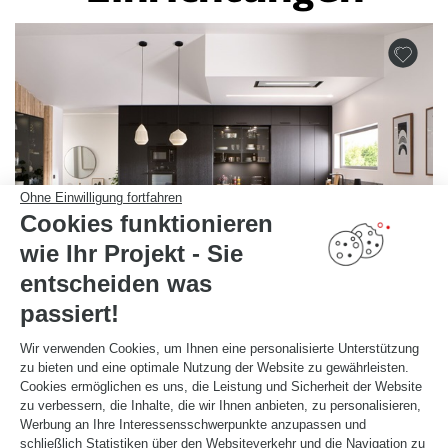
Ohne Einwilligung fortfahren
Cookies funktionieren
wie Ihr Projekt - Sie
entscheiden was
passiert!
Wir verwenden Cookies, um Ihnen eine personalisierte Unterstützung
zu bieten und eine optimale Nutzung der Website zu gewährleisten.
SCHWARZE HOLZKÜCHE, DIE ZUM WOHNZIMMER HIN OFFEN
Cookies ermöglichen es uns, die Leistung und Sicherheit der Website
IST
Copenhague
zu verbessern, die Inhalte, die wir Ihnen anbieten, zu personalisieren,
Werbung an Ihre Interessensschwerpunkte anzupassen und
Große U-förmige Küche aus der neuen Bossa Nova-Kollektion in Schwarz und Alabama-Holz. Die
schließlich Statistiken über den Websiteverkehr und die Navigation zu
verlängerte Arbeitsfläche ermöglicht es, sich gemütlich um die zentrale Insel zu versammeln.