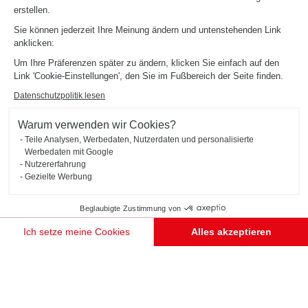
erstellen.
Sie können jederzeit Ihre Meinung ändern und untenstehenden Link
anklicken:
Um Ihre Präferenzen später zu ändern, klicken Sie einfach auf den
Link 'Cookie-Einstellungen', den Sie im Fußbereich der Seite finden.
Datenschutzpolitik lesen
Warum verwenden wir Cookies?
Teile Analysen, Werbedaten, Nutzerdaten und personalisierte
Werbedaten mit Google
Nutzererfahrung
Gezielte Werbung
Beglaubigte Zustimmung von
Ich setze meine Cookies
Alles akzeptieren
ZUM WOHNZIMMER HIN OFFENE KÜCHE IN GRÜN UND HOLZ
Oslo
Einwilligungsmanagementplattform: Passen Sie Ihre Optionen an
Axeptio consent
Unsere Plattform ermöglicht es Ihnen, Ihre Datenschutzeinstellungen individuell zu gestalten un
TERMIN VEREINBAREN
Diese zum Wohnzimmer hin geöffnete Küche aus Holz (Farben Alona Oak und Avocado) ist
funktional und ästhetisch zugleich. Ihr Pluspunkt? Die Arbeitsplatte aus recyceltem Quartz!