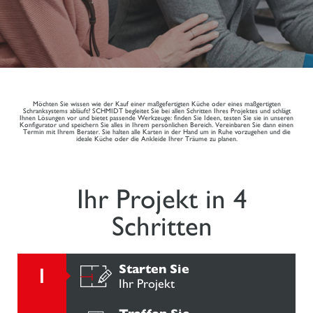
Möchten Sie wissen wie der Kauf einer maßgefertigten Küche oder eines maßgertigten
Schranksystems abläuft? SCHMIDT begleitet Sie bei allen Schritten Ihres Projektes und schlägt
Ihnen Lösungen vor und bietet passende Werkzeuge: finden Sie Ideen, testen Sie sie in unseren
Konfigurator und speichern Sie alles in Ihrem persönlichen Bereich. Vereinbaren Sie dann einen
Termin mit Ihrem Berater. Sie halten alle Karten in der Hand um in Ruhe vorzugehen und die
ideale Küche oder die Ankleide Ihrer Träume zu planen.
Ihr Projekt in 4
Schritten
Starten Sie
Ihr Projekt