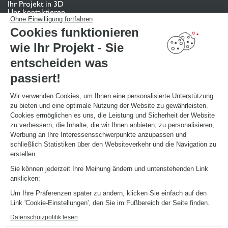
Ihr Projekt in 3D
Uns kontaktieren
Finden Sie Ihr Studio
Ohne Einwilligung fortfahren
Cookies funktionieren
TERMIN VEREINBAREN
wie Ihr Projekt - Sie
entscheiden was
NÜTZLICHE LINKS
passiert!
Aktionswochen
Montageanleitung und Pflegeleitfaden
Katalog herunterladen
Wir verwenden Cookies, um Ihnen eine personalisierte Unterstützung
zu bieten und eine optimale Nutzung der Website zu gewährleisten.
Cookies ermöglichen es uns, die Leistung und Sicherheit der Website
ÜBER
zu verbessern, die Inhalte, die wir Ihnen anbieten, zu personalisieren,
News aus dem Unternehmen
Werbung an Ihre Interessensschwerpunkte anzupassen und
Karriere - Wir stellen ein
schließlich Statistiken über den Websiteverkehr und die Navigation zu
Ein Studio eröffnen
erstellen.
Schmidt Weltweit
Sie können jederzeit Ihre Meinung ändern und untenstehenden Link
Unsere Studios in Deutschland
anklicken:
Um Ihre Präferenzen später zu ändern, klicken Sie einfach auf den
Link 'Cookie-Einstellungen', den Sie im Fußbereich der Seite finden.
Datenschutzpolitik lesen