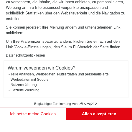
zu verbessern, die Inhalte, die wir Ihnen anbieten, zu personalisieren,
Werbung an Ihre Interessensschwerpunkte anzupassen und
schließlich Statistiken über den Websiteverkehr und die Navigation zu
erstellen.
Küche auf Maß von Ludvik
Sie können jederzeit Ihre Meinung ändern und untenstehenden Link
SCHMIDT Schwandorf
anklicken:
Um Ihre Präferenzen später zu ändern, klicken Sie einfach auf den
Link 'Cookie-Einstellungen', den Sie im Fußbereich der Seite finden.
Sommer, Sonne, sparen!
*Angebotsdetails siehe Fachgeschäft.
Datenschutzpolitik lesen
Warum verwenden wir Cookies?
Echtes Know-How.
Teile Analysen, Werbedaten, Nutzerdaten und personalisierte
Werbedaten mit Google
Echter Unterschied.
Nutzererfahrung
Gezielte Werbung
Beglaubigte Zustimmung von
Erstklassige Garantien
Ich setze meine Cookies
Alles akzeptieren
Einwilligungsmanagementplattform: Passen Sie Ihre Optionen an
Axeptio consent
Unsere Plattform ermöglicht es Ihnen, Ihre Datenschutzeinstellungen individuell zu gestalten un
TERMIN VEREINBAREN