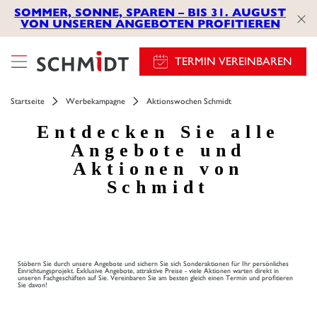
SOMMER, SONNE, SPAREN – BIS 31. AUGUST
VON UNSEREN ANGEBOTEN PROFITIEREN
TERMIN VEREINBAREN
Startseite
Werbekampagne
Aktionswochen Schmidt
Entdecken Sie alle
Angebote und
Aktionen von
Schmidt
Stöbern Sie durch unsere Angebote und sichern Sie sich Sonderaktionen für Ihr persönliches
Einrichtungsprojekt. Exklusive Angebote, attraktive Preise - viele Aktionen warten direkt in
unseren Fachgeschäften auf Sie. Vereinbaren Sie am besten gleich einen Termin und profitieren
Sie davon!