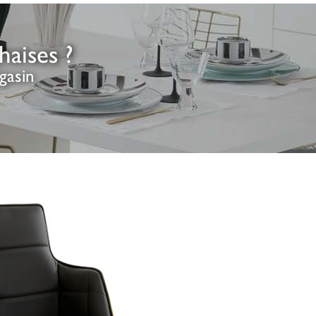
aises ?
gasin