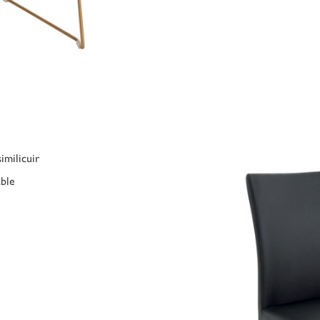
imilicuir
able