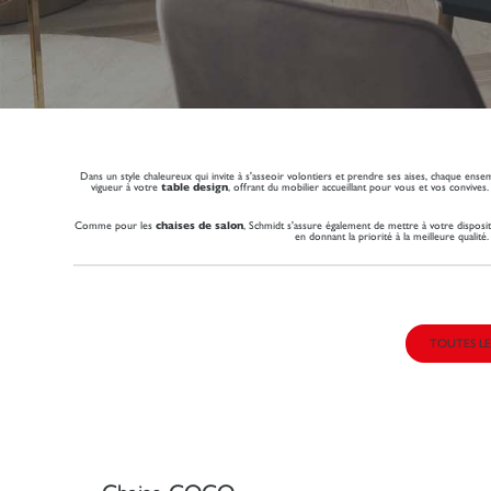
Dans un style chaleureux qui invite à s'asseoir volontiers et prendre ses aises, chaque ens
vigueur à votre
table design
, offrant du mobilier accueillant pour vous et vos convive
Comme pour les
chaises de salon
, Schmidt s'assure également de mettre à votre disposi
en donnant la priorité à la meilleure qualité.
TOUTES LE