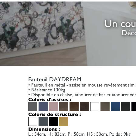
Un cou
Déco
Fauteuil DAYDREAM
• Fauteuil en métal - assise en mousse revêtement simi
•
Résistance 130kg
•
Disponible en chaise, tabouret de bar et tabouret vér
Coloris d'assises :
Coloris de structure :
Dimensions :
L : 54cm, H : 83cm, P : 58cm, HS : 50cm, Poids : 9kg