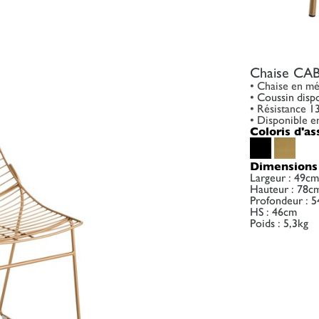
Chaise CA
• Chaise en mé
•
Coussin dispo
• Résistance 1
• Disponible e
Coloris d'as
Dimensions 
Largeur : 49cm
Hauteur : 78c
Profondeur : 
HS : 46cm
Poids : 5,3kg