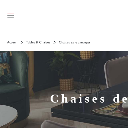
});
Accueil
Tables & Chaises
Chaises salle a manger
Chaises de