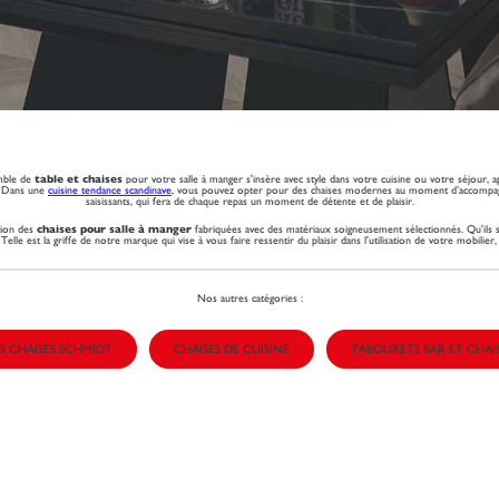
emble de
table et chaises
pour votre salle à manger s'insère avec style dans votre cuisine ou votre séjour, 
s. Dans une
cuisine tendance scandinave
, vous pouvez opter pour des chaises modernes au moment d’accompa
saisissants, qui fera de chaque repas un moment de détente et de plaisir.
tion des
chaises pour salle à manger
fabriquées avec des matériaux soigneusement sélectionnés. Qu'ils 
 Telle est la griffe de notre marque qui vise à vous faire ressentir du plaisir dans l'utilisation de votre mobilier
Nos autres catégories :
S CHAISES SCHMIDT
CHAISES DE CUISINE
TABOURETS BAR ET CHAI