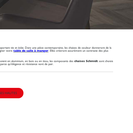
apportant vie et éclat. Dans une pièce contemporaine, les chaises de couleur donneront de la
gner votre
table de salle à manger
. Elles créeront assurément un contraste des plus
soient en aluminium, en bois ou en tissu, les composants des
chaises Schmidt
sont choisis
, parce qu'élégance et résistance vont de pair.
SES HAUTES