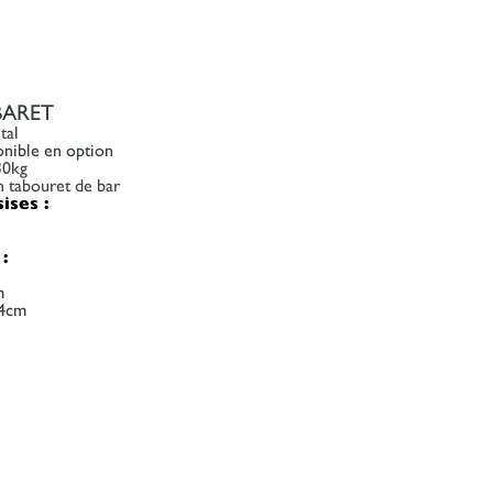
BARET
tal
nible en option
30kg
n tabouret de bar
sises :
:
m
54cm