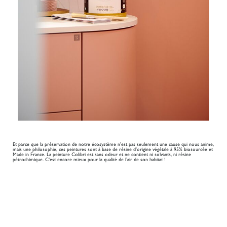
Et parce que la préservation de notre écosystème n’est pas seulement une cause qui nous anime,
mais une philosophie, ces peintures sont à base de résine d’origine végétale à 95% biosourcée et
Made in France. La peinture Colibri est sans odeur et ne contient ni solvants, ni résine
pétrochimique. C’est encore mieux pour la qualité de l’air de son habitat !