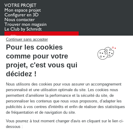
VOTRE PROJET
Mon espace projet
Configurer en 3D
Nous contacter
Trouver mon magasin
Le Club by Schmidt
PRENDRE RENDEZ-VOUS
Continuer sans accepter
Pour les cookies
comme pour votre
LIENS UTILES
Promotions
projet, c'est vous qui
Guides de poses et d’entretien
Consulter notre catalogue
décidez !
Nous utilisons des cookies pour vous assurer un accompagnement
À PROPOS
personnalisé et une utilisation optimale du site. Les cookies nous
Actualités du groupe
permettent d’améliorer la performance et la sécurité du site, de
Nous rejoindre
personnaliser les contenus que nous vous proposons, d’adapter les
Ouvrir un magasin
publicités à vos centres d'intérêts et enfin de réaliser des statistiques
Schmidt dans le monde
de fréquentation et de navigation du site.
Nos magasins en Suisse
Vous pourrez à tout moment changer d'avis en cliquant sur le lien ci-
dessous :