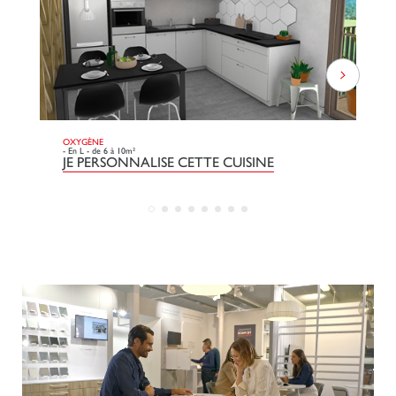
OXYGÈNE
DO
- En L - de 6 à 10m²
- L
JE PERSONNALISE CETTE CUISINE
J