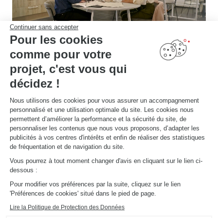
Continuer sans accepter
Pour les cookies
comme pour votre
Rencontrez votre
projet, c'est vous qui
concepteur
décidez !
Rendez-vous en magasin pour rencontrer votre expert de l'aménagement !
Nous utilisons des cookies pour vous assurer un accompagnement
personnalisé et une utilisation optimale du site. Les cookies nous
PRENDRE RDV
permettent d’améliorer la performance et la sécurité du site, de
personnaliser les contenus que nous vous proposons, d’adapter les
publicités à vos centres d'intérêts et enfin de réaliser des statistiques
de fréquentation et de navigation du site.
Vous pourrez à tout moment changer d'avis en cliquant sur le lien ci-
dessous :
Découvrez d'autres
Pour modifier vos préférences par la suite, cliquez sur le lien
'Préférences de cookies' situé dans le pied de page.
aménagements
Lire la Politique de Protection des Données