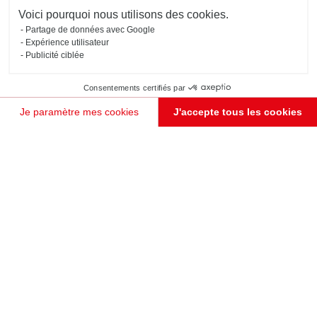
Schmidt
Voici pourquoi nous utilisons des cookies.
Partage de données avec Google
Expérience utilisateur
Publicité ciblée
Consentements certifiés par
Je paramètre mes cookies
J'accepte tous les cookies
Plateforme de Gestion du Consentement : Personnalisez vos Options
Axeptio consent
Notre plateforme vous permet d'adapter et de gérer vos paramètres de confidentialité, en garant
JE PRENDS RENDEZ-VOUS !
MEUBLE BAR DESIGN
Chartres