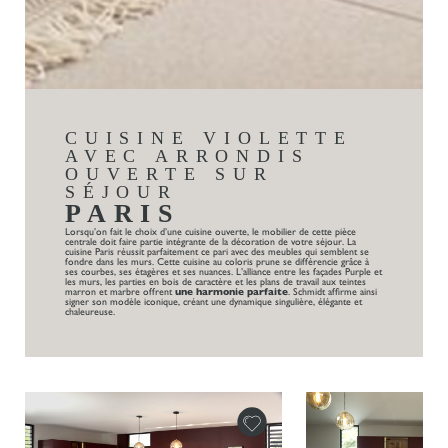
CUISINE VIOLETTE
AVEC ARRONDIS
OUVERTE SUR
SÉJOUR
PARIS
Lorsqu’on fait le choix d’une cuisine ouverte, le mobilier de cette pièce
centrale doit faire partie intégrante de la décoration de votre séjour. La
cuisine Paris réussit parfaitement ce pari avec des meubles qui semblent se
fondre dans les murs. Cette cuisine au coloris prune se différencie grâce à
ses courbes, ses étagères et ses nuances. L’alliance entre les façades Purple et
les murs, les parties en bois de caractère et les plans de travail aux teintes
marron et marbre offrent
une harmonie parfaite
. Schmidt affirme ainsi
signer son modèle iconique, créant une dynamique singulière, élégante et
chaleureuse.