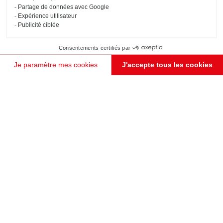
Partage de données avec Google
Expérience utilisateur
Publicité ciblée
Consentements certifiés par
Je paramètre mes cookies
J'accepte tous les cookies
Plateforme de Gestion du Consentement : Personnalisez vos Options
Axeptio consent
Notre plateforme vous permet d'adapter et de gérer vos paramètres de confidentialité, en garant
JE PRENDS RENDEZ-VOUS !
CUISINE EN BOIS NOIR OUVERTE SUR SÉJOUR
Copenhague
Grande cuisine en U de la gamme Bossa Nova, coloris noir et bois Alabama. Le plan de travail prolongé
permet de se réunir autour de l'ilôt central aménagé.