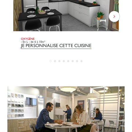
OXYGÈNE
DO
- En L - de 6 à 10m²
- L
JE PERSONNALISE CETTE CUISINE
J