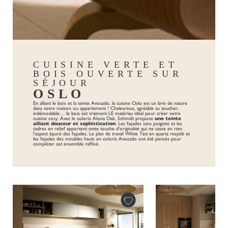
CUISINE VERTE ET
BOIS OUVERTE SUR
SÉJOUR
OSLO
En alliant le bois et la teinte Avocado, la cuisine Oslo est un brin de nature
dans votre maison ou appartement ! Chaleureux, agréable au toucher,
indémodable… le bois est vraiment LE matériau idéal pour créer votre
cuisine
cosy. Avec le coloris Alona Oak, Schmidt propose
une teinte
alliant douceur et sophistication
.
Les façades sans poignée
et les
cadres en relief apportent cette touche d’originalité qui ne casse en rien
l’aspect épuré des façades.
Le plan de travail White Teti en quartz recyclé et
les façades des meubles hauts en coloris Avocado ont été pensés pour
compléter cet ensemble raffiné.