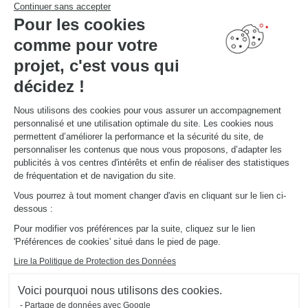
PRENDRE RENDEZ-VOUS
Continuer sans accepter
Pour les cookies
comme pour votre
LIENS UTILES
Promotions
projet, c'est vous qui
Guides de poses et d’entretien
Consulter notre catalogue
décidez !
Nous utilisons des cookies pour vous assurer un accompagnement
À PROPOS
personnalisé et une utilisation optimale du site. Les cookies nous
Actualités du groupe
permettent d’améliorer la performance et la sécurité du site, de
Nous rejoindre
personnaliser les contenus que nous vous proposons, d’adapter les
Ouvrir un magasin
publicités à vos centres d'intérêts et enfin de réaliser des statistiques
Schmidt dans le monde
de fréquentation et de navigation du site.
Nos magasins en Suisse
Vous pourrez à tout moment changer d'avis en cliquant sur le lien ci-
dessous :
Pour modifier vos préférences par la suite, cliquez sur le lien
'Préférences de cookies' situé dans le pied de page.
Lire la Politique de Protection des Données
Mentions légales
Gestion des cookies
Voici pourquoi nous utilisons des cookies.
Politique d'utilisation des cookies
Politique de confidentialité
#ouischmidt
Partage de données avec Google