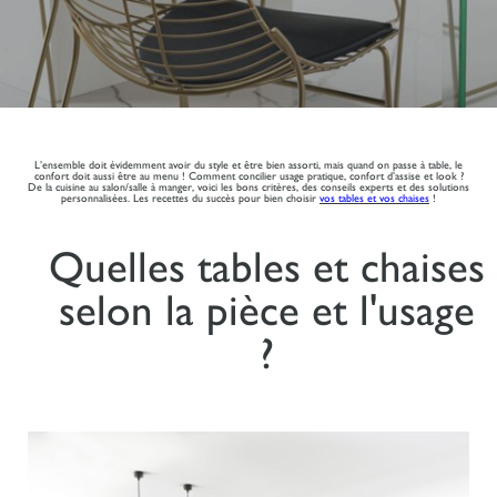
L’ensemble doit évidemment avoir du style et être bien assorti, mais quand on passe à table, le
confort doit aussi être au menu ! Comment concilier usage pratique, confort d’assise et look ?
De la cuisine au salon/salle à manger, voici les bons critères, des conseils experts et des solutions
personnalisées. Les recettes du succès pour bien choisir
vos tables et vos chaises
!
Quelles tables et chaises
selon la pièce et l'usage
?