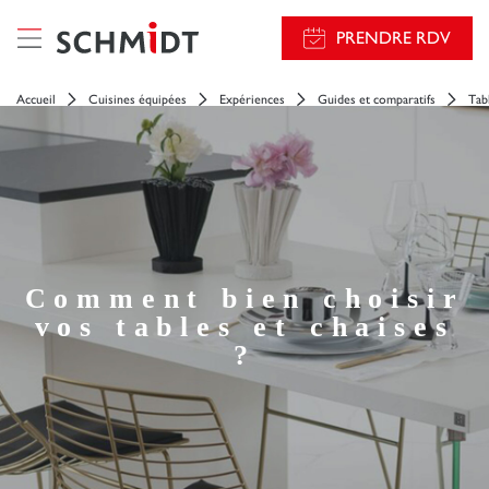
PRENDRE RDV
Accueil
Cuisines équipées
Expériences
Guides et comparatifs
Tab
Comment bien choisir
vos tables et chaises
?