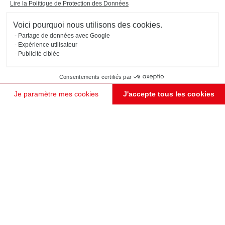
Lire la Politique de Protection des Données
Voici pourquoi nous utilisons des cookies.
Partage de données avec Google
Expérience utilisateur
Publicité ciblée
Consentements certifiés par
Je paramètre mes cookies
J'accepte tous les cookies
Plateforme de Gestion du Consentement : Personnalisez vos Options
Axeptio consent
Notre plateforme vous permet d'adapter et de gérer vos paramètres de confidentialité, en garant
JE PRENDS RENDEZ-VOUS !
Découvrez notre
sélection de
meubles et de