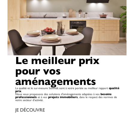
Le meilleur prix
pour vos
aménagements
La qualité et le sur-mesure Schmidt sont à votre portée au meilleur rapport
qualité
prix
.
Nous vous proposons des solutions d’aménagements adaptées à vos
besoins
professionnels
et à vos
projets immobiliers
, dans le respect des normes de
votre secteur d’activité.
JE DÉCOUVRE