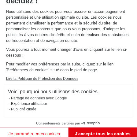
décidez !
Nous utilisons des cookies pour vous assurer un accompagnement
personnalisé et une utilisation optimale du site. Les cookies nous
permettent d’améliorer la performance et la sécurité du site, de
personnaliser les contenus que nous vous proposons, d’adapter les
publicités à vos centres d'intérêts et enfin de réaliser des statistiques
de fréquentation et de navigation du site.
CUISINE EN COLLABORATION AVEC CHRISTIAN LACROIX
Vous pourrez à tout moment changer d'avis en cliquant sur le lien ci-
MAISON
Algae Bloom
dessous :
Pour modifier vos préférences par la suite, cliquez sur le lien
Cette cuisine ouverte avec îlot central née de la collaboration avec Christian Lacroix Maison est design
et fonctionnelle. Le décor Algae Bloom qui habille les façades des armoires intègre une touche de
'Préférences de cookies' situé dans le pied de page.
créativité et d’audace.
Lire la Politique de Protection des Données
Voici pourquoi nous utilisons des cookies.
Partage de données avec Google
Expérience utilisateur
Publicité ciblée
Consentements certifiés par
Je paramètre mes cookies
J'accepte tous les cookies