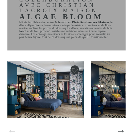
AVEC CHRISTIAN
LACROIX MAISON
ALGAE BLOOM
Né de la collaboration entre
Schmidt et Christian Lacroix Maison
, le
décor Algae Bloom, harmonieux mélange de minéraux précieux et de flore
marine, sublime les portes du dressing. Le décor, associé aux teintes de bois
foncé et de bleu profond, installe une ambiance intimiste à cette espace
chambre. Les éclairages intérieurs et les tiroirs aménagés pour accueillir les
plus beaux bijoux, font de ce dressing une pièce design ET fonctionnelle !
←
→