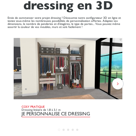
dressing en 3D
Envie de commencer votre projet dressing ? Découvrez notre configurateur 3D en ligne et
testez vous-même les nombreuses possibilités de personnalisation offertes. Adaptez vos
dimensions, le nombre de penderies et d'étagères, le type de portes... Vous pouvez même
assortir la couleur de vos meubles, murs et sols facilement !
COSY PRATIQUE
CO
Dressing linéaire de 1,8 à 3,1 m
Dre
JE PERSONNALISE CE DRESSING
J