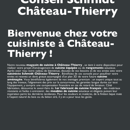
Château-Thierry
Bienvenue chez votre
cuisiniste à Château-
Thierry !
Notre nouveau
magasin de cuisine à Château-Thierry
, se tient à votre disposition pour
réaliser votre projet d'aménagement de
cuisine équipée
ou de
rangements
astucieux.
Après avoir reçu votre cadeau de bienvenue, discutez de vos besoins et de vos envies avec votre
cuisiniste Schmidt Château-Thierry
. Bénéficiez de ses conseils pour peaufiner votre
envies et recevez un devis gratuit accompagné d'un plan 3D de votre future
cuisine
aménagée
. Vous bénéficierez également de nos avantages premium : un expert unique tout au
long des travaux, l'alignement des prix sur la concurrence, les garanties longue durée sur tout
l'équipement, y compris une compensation financière en cas de retard de livraison. Côté
fabrication, découvrez le savoir-faire du
1er
fabricant de cuisine
français
: des matériaux
résistants et faciles à entretenir, des
meubles de cuisine
astucieux et élégants puisant leur
inspiration parmi les dernières tendances. Pour les couleurs et matières, de la finition laque mate
à l'aspect naturel du bois ou du béton ciré, il y en a pour tous les goûts.