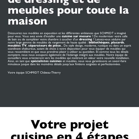
meubles pour toute la
maison
Découvrez nos modèles en exposition et les différentes ambiances que SCHMIDT a imaginé
pour vous. Vous avez envie d'installer une
cuisine sur mesure
? De moderniser votre salle
de bain ou de compléter votre chambre à coucher d'un
dressing
? Laissez-vous séduire par
notre large gamme de meubles de rangement de haute qualité :
bibliothèques
,
placards
,
meubles TV
,
séparateurs de pièce
... De style design, moderne, rustique ou dans un esprit
scandinave chaleureux, autant de choix à votre disposition pour vous équiper de meubles qui
vous ressemblent et que vous prendrez plaisir à utiliser au quotidien. Et comme tous les détails
comptent, nous nous occupons également de l'éclairage intégré aux meubles. Notre équipe de
conseillers vous orienteront vers les modèles qui mettront en valeur votre nouvelle installation.
Ainsi, en tant que
spécialistes cuisines
et meubles, nous vous garantissons un savoir-faire
minutieux jusque dans les moindres détails jusqu'aux finitions soignées et perfectionnées.
Votre équipe SCHMIDT Château-Thierry
Votre projet
cuisine en 4 étapes