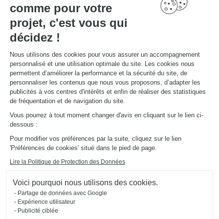
comme pour votre
LIENS UTILES
Promotions
projet, c'est vous qui
Guides de poses et d’entretien
Consulter notre catalogue
décidez !
Nous utilisons des cookies pour vous assurer un accompagnement
À PROPOS
personnalisé et une utilisation optimale du site. Les cookies nous
Actualités du groupe
permettent d’améliorer la performance et la sécurité du site, de
Nous rejoindre
personnaliser les contenus que nous vous proposons, d’adapter les
Ouvrir un magasin
publicités à vos centres d'intérêts et enfin de réaliser des statistiques
Schmidt dans le monde
de fréquentation et de navigation du site.
Nos magasins en Suisse
Vous pourrez à tout moment changer d'avis en cliquant sur le lien ci-
dessous :
Pour modifier vos préférences par la suite, cliquez sur le lien
'Préférences de cookies' situé dans le pied de page.
Lire la Politique de Protection des Données
Mentions légales
Gestion des cookies
Voici pourquoi nous utilisons des cookies.
Politique d'utilisation des cookies
Politique de confidentialité
#ouischmidt
Partage de données avec Google
Plan du site
2026 © SCHMIDT Groupe
Tous droits réservés
Expérience utilisateur
Publicité ciblée