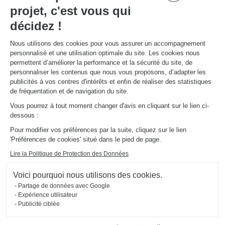
Promotions
projet, c'est vous qui
Guides de poses et d’entretien
Consulter notre catalogue
décidez !
Nous utilisons des cookies pour vous assurer un accompagnement
À PROPOS
personnalisé et une utilisation optimale du site. Les cookies nous
Actualités du groupe
permettent d’améliorer la performance et la sécurité du site, de
Nous rejoindre
personnaliser les contenus que nous vous proposons, d’adapter les
Ouvrir un magasin
publicités à vos centres d'intérêts et enfin de réaliser des statistiques
Schmidt dans le monde
de fréquentation et de navigation du site.
Nos magasins en Suisse
Vous pourrez à tout moment changer d'avis en cliquant sur le lien ci-
dessous :
Pour modifier vos préférences par la suite, cliquez sur le lien
'Préférences de cookies' situé dans le pied de page.
Lire la Politique de Protection des Données
Mentions légales
Gestion des cookies
Voici pourquoi nous utilisons des cookies.
Politique d'utilisation des cookies
Politique de confidentialité
#ouischmidt
Partage de données avec Google
Plan du site
2026 © SCHMIDT Groupe
Tous droits réservés
Expérience utilisateur
Publicité ciblée