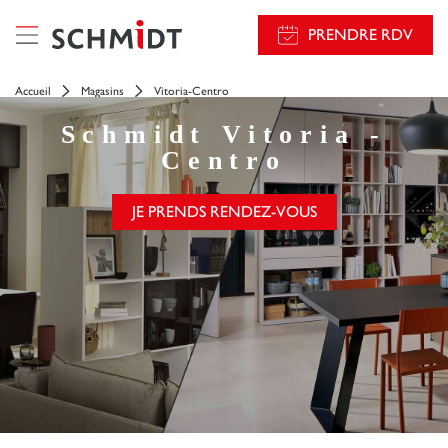
PRENDRE RDV
Accueil
Magasins
Vitoria-Centro
Schmidt
Vitoria -
Centro
JE PRENDS RENDEZ-VOUS