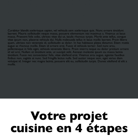
amet, consectetur
adipiscing elit.
Curabitur blandit scelerisque sapien, vel vehicula sem scelerisque quis. Nunc ornare tincidunt
laoreet. Mauris sollicitudin neque massa, posuere elementum nisi maximus a. Vivamus ut lacus
massa. Praesent felis odio, ultrices vitae dui ut, iaculis rhoncus turpis. Morbi ante tellus, congue
vitae ipsum non, placerat vehicula dui. Nulla malesuada tellus in lacus mollis laoreet. Proin libero
quam, ultrices non venenatis id, sollicitudin ac dolor. In hac habitasse platea dictumst. Etiam mattis
augue ac rhoncus mollis. Etiam id ornare erat. Fusce id vehicula tortor. Sed nunc arcu,
pellentesque in felis eget, vehicula venenatis libero. Proin viverra neque eu dolor pretium ornare
id vel orci. Nullam et tincidunt ante, ut suscipit velit. Aenean molestie ipsum eu massa lacinia
tincidunt. Fusce nec consectetur felis, vitae eleifend erat. Vivamus arcu augue, egestas faucibus
finibus non, sagittis at nunc. Sed fringilla lectus nulla. Sed auctor neque sem, eget varius diam
volutpat id. Integer nec magna lacinia, posuere elit eu, sollicitudin turpis. Donec eleifend id elit a
mollis.
Votre projet
cuisine en 4 étapes