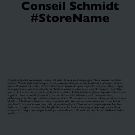
Conseil Schmidt
#StoreName
Lorem ipsum dolor sit
amet, consectetur
adipiscing elit.
Curabitur blandit scelerisque sapien, vel vehicula sem scelerisque quis. Nunc ornare tincidunt
laoreet. Mauris sollicitudin neque massa, posuere elementum nisi maximus a. Vivamus ut lacus
massa. Praesent felis odio, ultrices vitae dui ut, iaculis rhoncus turpis. Morbi ante tellus, congue
vitae ipsum non, placerat vehicula dui. Nulla malesuada tellus in lacus mollis laoreet. Proin libero
quam, ultrices non venenatis id, sollicitudin ac dolor. In hac habitasse platea dictumst. Etiam mattis
augue ac rhoncus mollis. Etiam id ornare erat. Fusce id vehicula tortor. Sed nunc arcu,
pellentesque in felis eget, vehicula venenatis libero. Proin viverra neque eu dolor pretium ornare
id vel orci. Nullam et tincidunt ante, ut suscipit velit. Aenean molestie ipsum eu massa lacinia
tincidunt. Fusce nec consectetur felis, vitae eleifend erat. Vivamus arcu augue, egestas faucibus
finibus non, sagittis at nunc. Sed fringilla lectus nulla. Sed auctor neque sem, eget varius diam
volutpat id. Integer nec magna lacinia, posuere elit eu, sollicitudin turpis. Donec eleifend id elit a
mollis.