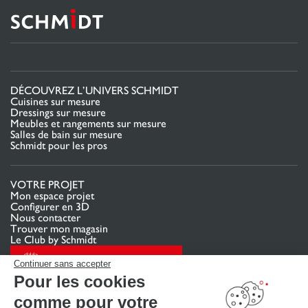
DÉCOUVREZ L’UNIVERS SCHMIDT
Cuisines sur mesure
Dressings sur mesure
Meubles et rangements sur mesure
Salles de bain sur mesure
Schmidt pour les pros
VOTRE PROJET
Mon espace projet
Configurer en 3D
Nous contacter
Trouver mon magasin
Le Club by Schmidt
PRENDRE RENDEZ-VOUS
Continuer sans accepter
Pour les cookies
comme pour votre
LIENS UTILES