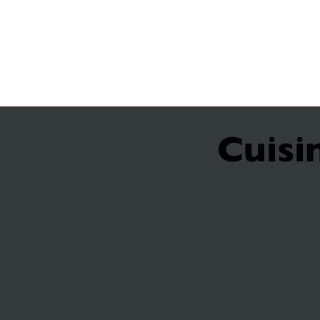
Cuisi
Votre cuisinist
Pezenas, Schm