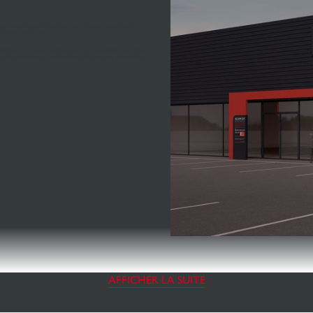
ger une nouvelle cuisine ou rénover une pièce
c votre mode de vie.
énéficiez d’un accompagnement personnalisé, du choix
ne implantation au millimètre près et une harmonie
AFFICHER LA SUITE