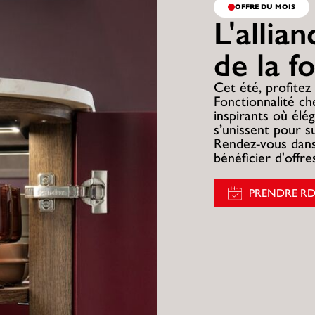
OFFRE DU MOIS
L'allia
de la f
Cet été, profitez 
Fonctionnalité c
inspirants où élég
s’unissent pour s
Rendez-vous dans
bénéficier d'offr
PRENDRE R