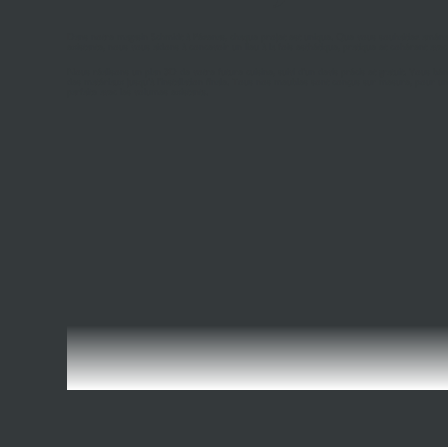
Dans notre magasin Schmidt à Pézenas, chaque projet est unique. Que vous souhaitiez aména
existante, nous vous aidons à concevoir un lieu à la fois esthétique, pratique et cohérent ave
Nous réalisons un plan 3D de votre future cuisine, suivi d’un devis précis et gratuit. Vous b
des matériaux jusqu’à l’installation finale. Tous nos meubles sont conçus sur mesure, pour u
parfaite avec les volumes existants.