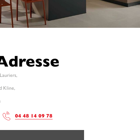
Adresse
Lauriers,
 Kline,
s
04 48 14 09 78