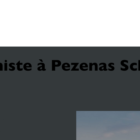
niste à Pezenas S
e à
idt