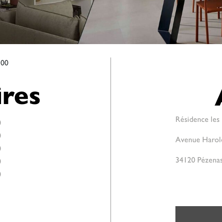
:00
res
Résidence les 
0
0
Avenue Harold
0
34120 Pézena
0
0