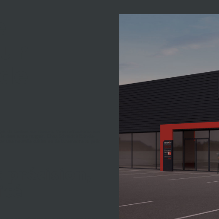
e
sur
 de
ançais de cuisines sur mesure. Vous retrouverez nos
isés dans notre magasin. Chez Schmidt à Bain-de-
eter une nouvelle cuisine ou de la remettre au goût
t précision,
ité