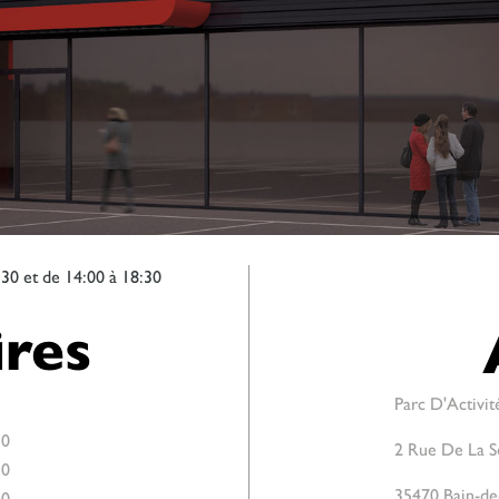
:30 et de 14:00 à 18:30
res
Parc D'Activit
30
2 Rue De La S
30
35470 Bain-de
30