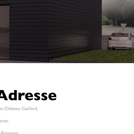
Adresse
és Château Gaillard,
eine,
-Bretagne