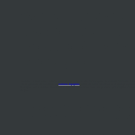
Votre cuisinist
spécialiste du 
mesure à Bain
Bretagne
Rendez-vous chez votre cuisiniste à Bain-de-Bretagne
, le premier fabricant fr
vastes gammes de modèles de
cuisines équipées
, salles de bains tendance et dressings optim
Bretagne, notre équipe disponible et réactive concrétise tous vos projets, qu'il s'agisse d'ach
du jour.
Un savoir-faire allian
esthétisme et durabil