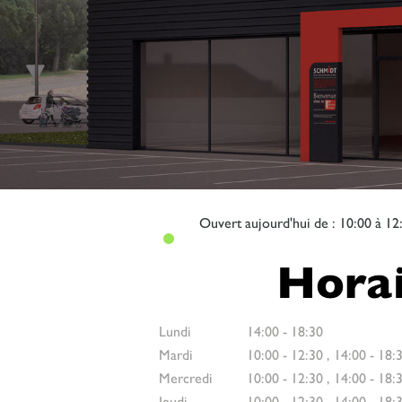
Ouvert
aujourd'hui de : 10:00 à 12
Horai
Lundi
14:00
-
18:30
Mardi
10:00
-
12:30
,
14:00
-
18:
Mercredi
10:00
-
12:30
,
14:00
-
18:
Jeudi
10:00
-
12:30
,
14:00
-
18: