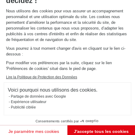
décidez !
Nous utilisons des cookies pour vous assurer un accompagnement
À PROPOS
personnalisé et une utilisation optimale du site. Les cookies nous
Actualités du groupe
permettent d’améliorer la performance et la sécurité du site, de
Nous rejoindre
personnaliser les contenus que nous vous proposons, d’adapter les
Ouvrir un magasin
publicités à vos centres d'intérêts et enfin de réaliser des statistiques
Schmidt dans le monde
de fréquentation et de navigation du site.
Nos magasins en Suisse
Vous pourrez à tout moment changer d'avis en cliquant sur le lien ci-
dessous :
Pour modifier vos préférences par la suite, cliquez sur le lien
'Préférences de cookies' situé dans le pied de page.
Lire la Politique de Protection des Données
Mentions légales
Gestion des cookies
Voici pourquoi nous utilisons des cookies.
Politique d'utilisation des cookies
Politique de confidentialité
#ouischmidt
Partage de données avec Google
Plan du site
2026 © SCHMIDT Groupe
Tous droits réservés
Expérience utilisateur
Publicité ciblée
Consentements certifiés par
Je paramètre mes cookies
J'accepte tous les cookies