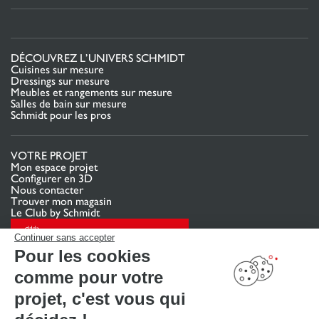
DÉCOUVREZ L’UNIVERS SCHMIDT
Cuisines sur mesure
Dressings sur mesure
Meubles et rangements sur mesure
Salles de bain sur mesure
Schmidt pour les pros
VOTRE PROJET
Mon espace projet
Configurer en 3D
Nous contacter
Trouver mon magasin
Le Club by Schmidt
PRENDRE RENDEZ-VOUS
Continuer sans accepter
Pour les cookies
comme pour votre
LIENS UTILES
Promotions
projet, c'est vous qui
Guides de poses et d’entretien
Consulter notre catalogue