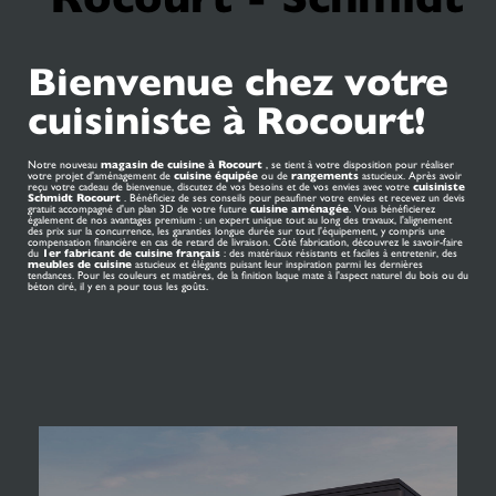
Bienvenue chez votre
cuisiniste à Rocourt!
Notre nouveau
magasin de cuisine à Rocourt
, se tient à votre disposition pour réaliser
votre projet d'aménagement de
cuisine équipée
ou de
rangements
astucieux. Après avoir
reçu votre cadeau de bienvenue, discutez de vos besoins et de vos envies avec votre
cuisiniste
Schmidt Rocourt
. Bénéficiez de ses conseils pour peaufiner votre envies et recevez un devis
gratuit accompagné d'un plan 3D de votre future
cuisine aménagée
. Vous bénéficierez
également de nos avantages premium : un expert unique tout au long des travaux, l'alignement
des prix sur la concurrence, les garanties longue durée sur tout l'équipement, y compris une
compensation financière en cas de retard de livraison. Côté fabrication, découvrez le savoir-faire
du
1er
fabricant de cuisine
français
: des matériaux résistants et faciles à entretenir, des
meubles de cuisine
astucieux et élégants puisant leur inspiration parmi les dernières
tendances. Pour les couleurs et matières, de la finition laque mate à l'aspect naturel du bois ou du
béton ciré, il y en a pour tous les goûts.