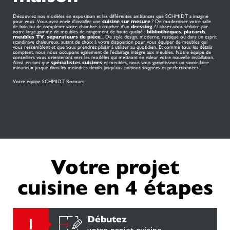
Découvrez nos modèles en exposition et les différentes ambiances que SCHMIDT a imaginé
pour vous. Vous avez envie d'installer une
cuisine sur mesure
? De moderniser votre salle
de bain ou de compléter votre chambre à coucher d'un
dressing
? Laissez-vous séduire par
notre large gamme de meubles de rangement de haute qualité :
bibliothèques
,
placards
,
meubles TV
,
séparateurs de pièce
... De style design, moderne, rustique ou dans un esprit
scandinave chaleureux, autant de choix à votre disposition pour vous équiper de meubles qui
vous ressemblent et que vous prendrez plaisir à utiliser au quotidien. Et comme tous les détails
comptent, nous nous occupons également de l'éclairage intégré aux meubles. Notre équipe de
conseillers vous orienteront vers les modèles qui mettront en valeur votre nouvelle installation.
Ainsi, en tant que
spécialistes cuisines
et meubles, nous vous garantissons un savoir-faire
minutieux jusque dans les moindres détails jusqu'aux finitions soignées et perfectionnées.
Votre équipe SCHMIDT Rocourt
Votre projet
cuisine en 4 étapes
Débutez
votre projet cuisine