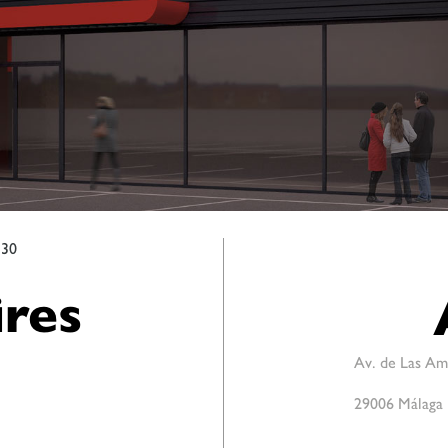
:30
res
Av. de Las Am
29006 Málaga