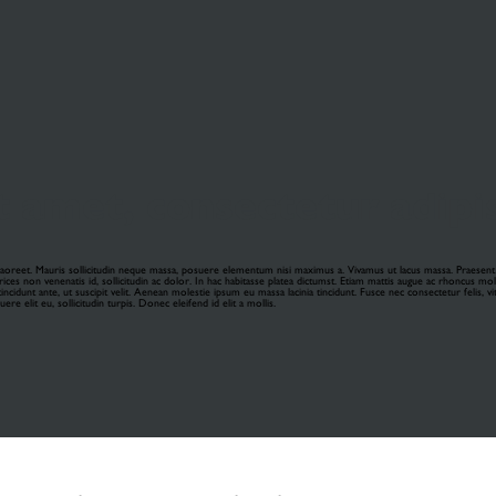
 amet, consectetur adipisc
laoreet. Mauris sollicitudin neque massa, posuere elementum nisi maximus a. Vivamus ut lacus massa. Praesent fel
trices non venenatis id, sollicitudin ac dolor. In hac habitasse platea dictumst. Etiam mattis augue ac rhoncus moll
cidunt ante, ut suscipit velit. Aenean molestie ipsum eu massa lacinia tincidunt. Fusce nec consectetur felis, vita
re elit eu, sollicitudin turpis. Donec eleifend id elit a mollis.