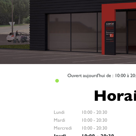
Ouvert
aujourd'hui de : 10:00 à 20
Horai
Lundi
10:00
-
20:30
Mardi
10:00
-
20:30
Mercredi
10:00
-
20:30
Jeudi
10:00
-
20:30