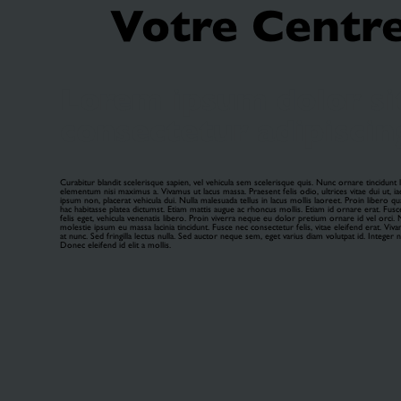
Votre Centr
Lorem ipsum dolor si
consectetur adipiscing
Curabitur blandit scelerisque sapien, vel vehicula sem scelerisque quis. Nunc ornare tincidunt
elementum nisi maximus a. Vivamus ut lacus massa. Praesent felis odio, ultrices vitae dui ut, ia
ipsum non, placerat vehicula dui. Nulla malesuada tellus in lacus mollis laoreet. Proin libero qua
hac habitasse platea dictumst. Etiam mattis augue ac rhoncus mollis. Etiam id ornare erat. Fusc
felis eget, vehicula venenatis libero. Proin viverra neque eu dolor pretium ornare id vel orci. N
molestie ipsum eu massa lacinia tincidunt. Fusce nec consectetur felis, vitae eleifend erat. Viva
at nunc. Sed fringilla lectus nulla. Sed auctor neque sem, eget varius diam volutpat id. Integer ne
Donec eleifend id elit a mollis.