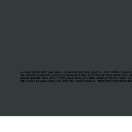
Lorem ipsum dolor sit
Curabitur blandit scelerisque sapien, vel vehicula sem scelerisque quis. Nunc ornare tincidunt 
non, placerat vehicula dui. Nulla malesuada tellus in lacus mollis laoreet. Proin libero quam, ul
vehicula venenatis libero. Proin viverra neque eu dolor pretium ornare id vel orci. Nullam et tin
lectus nulla. Sed auctor neque sem, eget varius diam volutpat id. Integer nec magna lacinia, posue