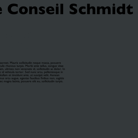
e Conseil Schmid
t amet,
 elit.
 laoreet. Mauris sollicitudin neque massa, posuere
culis rhoncus turpis. Morbi ante tellus, congue vitae
m, ultrices non venenatis id, sollicitudin ac dolor. In
e id vehicula tortor. Sed nunc arcu, pellentesque in
ullam et tincidunt ante, ut suscipit velit. Aenean
mus arcu augue, egestas faucibus finibus non, sagittis
c magna lacinia, posuere elit eu, sollicitudin turpis.