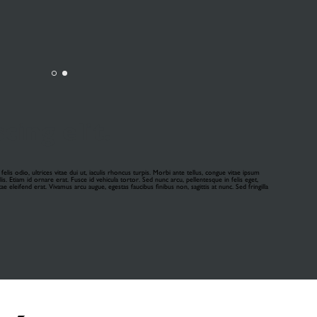
ing elit.
is odio, ultrices vitae dui ut, iaculis rhoncus turpis. Morbi ante tellus, congue vitae ipsum
is. Etiam id ornare erat. Fusce id vehicula tortor. Sed nunc arcu, pellentesque in felis eget,
e eleifend erat. Vivamus arcu augue, egestas faucibus finibus non, sagittis at nunc. Sed fringilla