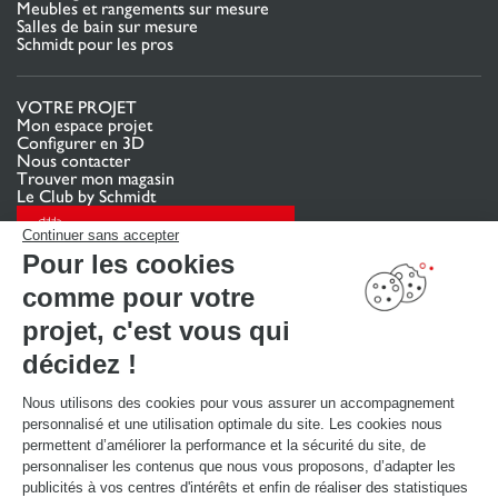
Meubles et rangements sur mesure
Salles de bain sur mesure
Schmidt pour les pros
VOTRE PROJET
Mon espace projet
Configurer en 3D
Nous contacter
Trouver mon magasin
Le Club by Schmidt
PRENDRE RENDEZ-VOUS
Continuer sans accepter
Pour les cookies
comme pour votre
LIENS UTILES
Promotions
projet, c'est vous qui
Guides de poses et d’entretien
Consulter notre catalogue
décidez !
Nous utilisons des cookies pour vous assurer un accompagnement
À PROPOS
personnalisé et une utilisation optimale du site. Les cookies nous
Actualités du groupe
permettent d’améliorer la performance et la sécurité du site, de
Nous rejoindre
personnaliser les contenus que nous vous proposons, d’adapter les
Ouvrir un magasin
publicités à vos centres d'intérêts et enfin de réaliser des statistiques