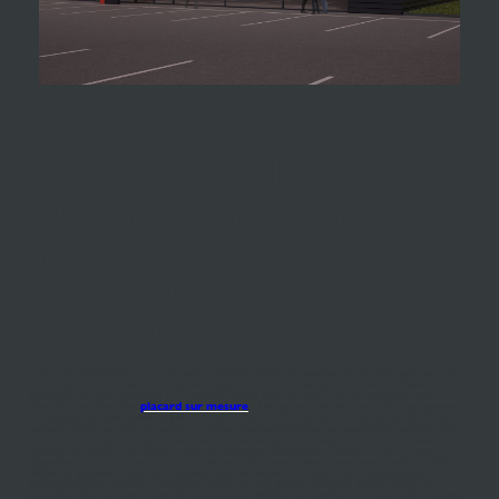
Votre spécialiste de
cuisines, dressing et
meubles de
rangement sur
mesure
Notre hall d'exposition vous permettra d'admirer différents espaces de vie aménagés avec nos
modèles de cuisines
et de meubles design. Vous avez envie de concevoir une cuisine
aménagée des plus modernes ? De rafraîchir votre salle de bains ? Ou de compléter votre
chambre à coucher d'un
placard sur mesure
? Laissez-vous séduire par notre large gamme
de meubles de haute qualité et par
le choix sans limite en terme de personnalisation
:
couleurs, matières, finitions laquées ou mates, façades imprimées ou aspect bois naturel... Nous
proposons une gamme capable de satisfaire tous les styles, du design scandinave à l'atelier
industriel en passant par l'esprit maison de campagne chaleureuse. Autant de choix à votre
disposition pour vous équiper de meubles qui vous ressemblent et que vous prendrez plaisir à
utiliser au quotidien. Pour votre cuisine, vous bénéficiez d'un large choix d'équipements
électroménagers, d'éviers et mitigeurs parmis les plus grandes marques. Notre équipe de
conseillers vous orientera vers les accessoires et finitions qui mettront en valeur votre nouvelle