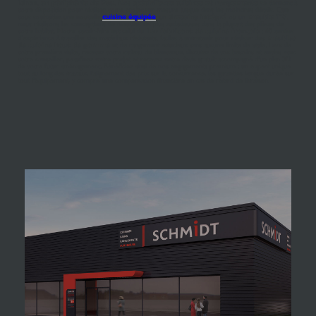
Idron, en périphérie de Pau
. Nos
spécialistes cuisines et rangements
se tiennent à
votre disposition pour réaliser votre projet sur mesure jusque dans les moindres détails. Que
vous souhaitiez une nouvelle
cuisine équipée
, un
dressing intégré
ou un
meuble TV
,
nous réalisons les conceptions de meubles les plus audacieuses dans la plupart des pièces de
votre habitat. Notre savoir-faire est celui du
1er fabricant de cuisine français
: 60 années
d'expérience à travailler des matériaux résistants, faciles à entretenir pour réaliser des
meubles
de cuisine haut de gamme
et de rangement astucieux sans aucune limite de style. Lors de
votre première visite, recevez votre cadeau de bienvenue, discutez de vos besoins et envies avec
votre conseiller, peaufinez votre projet et recevez votre devis gratuit accompagné d'un plan 3D
de votre futur aménagement. Bénéficiez ainsi de nos engagements premium : un expert unique
tout au long des travaux, l'alignement des prix sur la concurrence, les garanties longue durée sur
tout l'équipement, y compris une compensation financière en cas de retard de livraison.