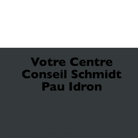
Votre Centre
Conseil Schmidt
Pau Idron
Bienvenue chez votre
cuisiniste à Pau Idron
Vous souhaitez aménager votre intérieur en bénéficiant des meilleurs conseils et des plus belles
tendances en décoration ? Découvrez notre
nouveau centre conseil Schmidt installé à