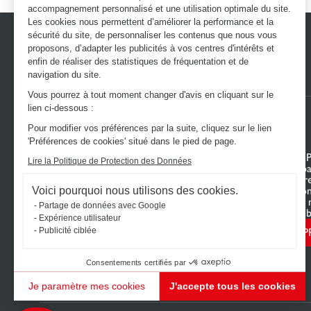
accompagnement personnalisé et une utilisation optimale du site.
Les cookies nous permettent d’améliorer la performance et la
sécurité du site, de personnaliser les contenus que nous vous
proposons, d’adapter les publicités à vos centres d'intérêts et
enfin de réaliser des statistiques de fréquentation et de
navigation du site.
Vous pourrez à tout moment changer d'avis en cliquant sur le
lien ci-dessous :
Pour modifier vos préférences par la suite, cliquez sur le lien
'Préférences de cookies' situé dans le pied de page.
DÉCOUVREZ L’UNIVERS SCHMIDT
VOTRE 
Lire la Politique de Protection des Données
Cuisines sur mesure
Mon espa
Dressings sur mesure
Configur
Meubles et rangements sur mesure
Nous con
Voici pourquoi nous utilisons des cookies.
Salles de bain sur mesure
Trouver 
Partage de données avec Google
Schmidt pour les pros
Le Club b
Expérience utilisateur
P
Publicité ciblée
Consentements certifiés par
Je paramètre mes cookies
J'accepte tous les cookies
Plateforme de Gestion du Consentement : Personnalisez vos Options
Axeptio consent