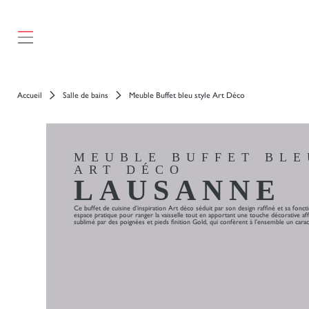
Accueil
Salle de bains
Meuble Buffet bleu style Art Déco
MEUBLE BUFFET BLE
ART DÉCO
LAUSANNE
Ce buffet de cuisine d’inspiration Art déco séduit par son design raffiné et sa foncti
espace pratique pour ranger la vaisselle tout en apportant une touche décorative af
sublimé par des poignées et pieds finition Gold, qui confèrent à l’ensemble un carac