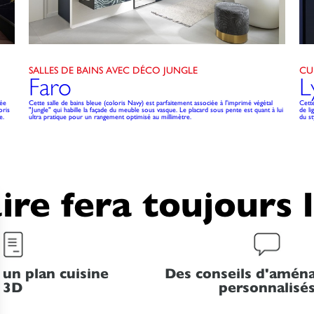
SALLES DE BAINS AVEC DÉCO JUNGLE
CU
Faro
L
rée
Cette salle de bains bleue (coloris Navy) est parfaitement associée à l'imprimé végétal
Cette
oris
"Jungle" qui habille la façade du meuble sous vasque. Le placard sous pente est quant à lui
de li
e.
ultra pratique pour un rangement optimisé au millimètre.
du st
ire fera toujours 
 un plan cuisine
Des conseils d'amé
3D
personnalisé