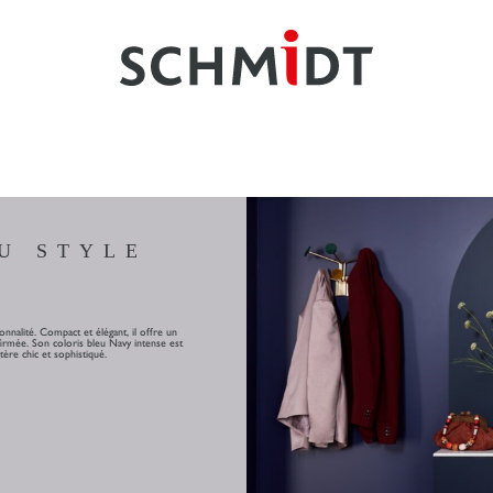
U STYLE
onnalité. Compact et élégant, il offre un
firmée. Son coloris bleu Navy intense est
tère chic et sophistiqué.