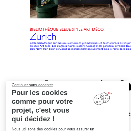
BIBLIOTHÈQUE BLEUE STYLE ART DÉCO
Zurich
Cette bibliothèque sur mesure aux formes géométriques et déstructurées est inspi
du style Art déco. Les étagères noires (coloris Caneo) et les panneaux arrondis (col
bleu Navy, Iron blush et Coral) se marient harmonieusement avec le reste de la pièc
Le savoir-fa
Continuer sans accepter
Pour les cookies
comme pour votre
projet, c'est vous
Des garanties
Un devis et
qui décidez !
d'excellence
Nous utilisons des cookies pour vous assurer un