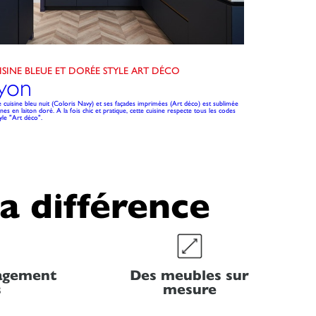
ISINE BLEUE ET DORÉE STYLE ART DÉCO
yon
 cuisine bleu nuit (Coloris Navy) et ses façades imprimées (Art déco) est sublimée
gnes en laiton doré. A la fois chic et pratique, cette cuisine respecte tous les codes
yle "Art déco".
la différence
nagement
Des meubles sur
s
mesure