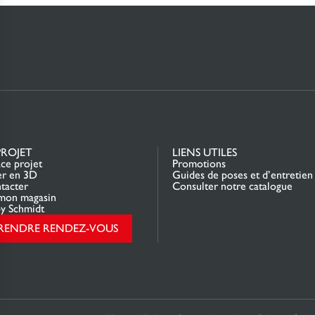
PROJET
LIENS UTILES
ce projet
Promotions
er en 3D
Guides de poses et d’entretien
tacter
Consulter notre catalogue
mon magasin
y Schmidt
RENDRE RENDEZ-VOUS
rantissant la conformité avec les réglementations. Personnalisez vos préférences pour contrôler 