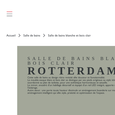
Accueil
Salle de bains
Salle de bains blanche et bois clair
SALLE DE BAINS BL
BOIS CLAIR
ROTTERDA
Cette salle de bains au design rétro revisité allie douceur et fonctionnalité.
Le meuble-vasque blanc et bois clair se distingue par ses pieds originaux au style 
coordonné au plan de toilette, pour une esthétique harmonieuse et actuelle.
Le miroir, encadré d’un habillage décoratif et équipé d’un rail LED intégré, apport
l’éclairage.
Autre atout : une porte toute hauteur dissimule un aménagement buanderie sur mesu
aménagement intelligent qui allie style, praticité et optimisation de l’espace.