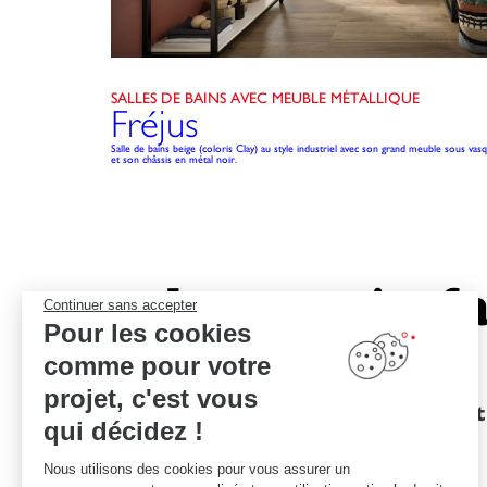
SALLES DE BAINS AVEC MEUBLE MÉTALLIQUE
Fréjus
Salle de bains beige (coloris Clay) au style industriel avec son grand meuble sous vas
et son châssis en métal noir.
Le savoir-fa
Continuer sans accepter
Pour les cookies
comme pour votre
projet, c'est vous
Des garanties
Un devis et
qui décidez !
d'excellence
Nous utilisons des cookies pour vous assurer un