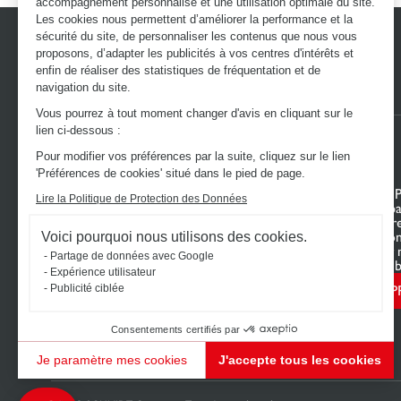
accompagnement personnalisé et une utilisation optimale du site.
Les cookies nous permettent d’améliorer la performance et la
sécurité du site, de personnaliser les contenus que nous vous
proposons, d’adapter les publicités à vos centres d'intérêts et
enfin de réaliser des statistiques de fréquentation et de
navigation du site.
Vous pourrez à tout moment changer d'avis en cliquant sur le
lien ci-dessous :
Pour modifier vos préférences par la suite, cliquez sur le lien
'Préférences de cookies' situé dans le pied de page.
DÉCOUVREZ L’UNIVERS SCHMIDT
VOTRE 
Lire la Politique de Protection des Données
Cuisines sur mesure
Mon espa
Dressings sur mesure
Configur
Meubles et rangements sur mesure
Nous con
Voici pourquoi nous utilisons des cookies.
Salles de bain sur mesure
Trouver 
Partage de données avec Google
Schmidt pour les pros
Le Club b
Expérience utilisateur
P
Publicité ciblée
Consentements certifiés par
Je paramètre mes cookies
J'accepte tous les cookies
Plateforme de Gestion du Consentement : Personnalisez vos Options
Axeptio consent
Notre plateforme vous permet d'adapter et de gérer vos paramètres de confidentialité, en ga