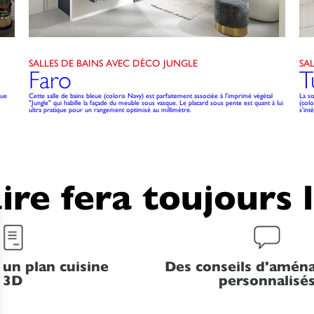
SALLES DE BAINS AVEC DÉCO JUNGLE
SA
Faro
T
que
Cette salle de bains bleue (coloris Navy) est parfaitement associée à l'imprimé végétal
La s
"Jungle" qui habille la façade du meuble sous vasque. Le placard sous pente est quant à lui
(colo
ultra pratique pour un rangement optimisé au millimètre.
s'int
ire fera toujours 
 un plan cuisine
Des conseils d'amé
3D
personnalisé