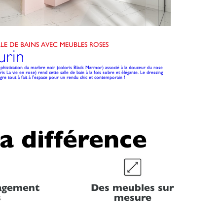
LLE DE BAINS AVEC MEUBLES ROSES
urin
ophistication du marbre noir (coloris Black Marmor) associé à la douceur du rose
ris La vie en rose) rend cette salle de bain à la fois sobre et élégante. Le dressing
ègre tout à fait à l'espace pour un rendu chic et contemporain !
la différence
nagement
Des meubles sur
s
mesure