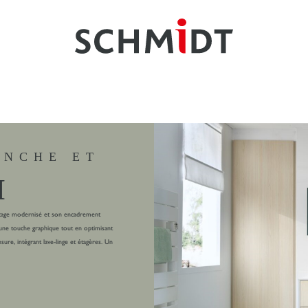
ANCHE ET
M
vintage modernisé et son encadrement
e une touche graphique tout en optimisant
re, intégrant lave-linge et étagères. Un