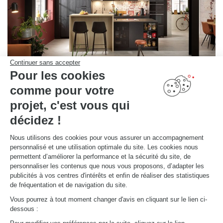
Continuer sans accepter
Pour les cookies
comme pour votre
projet, c'est vous qui
CUISINE STYLE ATELIER
Manchester
décidez !
Cuisine ouverte coloris bois clair (Magnus) et bois foncé (Osaka). Le mélange de métal noir et de bois
donne l'allure d'un véritable atelier.
Nous utilisons des cookies pour vous assurer un accompagnement
personnalisé et une utilisation optimale du site. Les cookies nous
permettent d’améliorer la performance et la sécurité du site, de
personnaliser les contenus que nous vous proposons, d’adapter les
publicités à vos centres d'intérêts et enfin de réaliser des statistiques
de fréquentation et de navigation du site.
Vous pourrez à tout moment changer d'avis en cliquant sur le lien ci-
dessous :