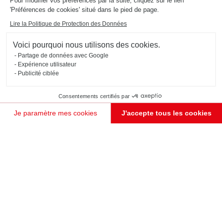
Pour modifier vos préférences par la suite, cliquez sur le lien
'Préférences de cookies' situé dans le pied de page.
Lire la Politique de Protection des Données
Voici pourquoi nous utilisons des cookies.
Partage de données avec Google
Expérience utilisateur
Publicité ciblée
Consentements certifiés par
Je paramètre mes cookies
J'accepte tous les cookies
Plateforme de Gestion du Consentement : Personnalisez vos Options
Axeptio consent
Notre plateforme vous permet d'adapter et de gérer vos paramètres de confidentialité, en garant
JE PRENDS RENDEZ-VOUS !