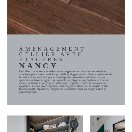
AMÉNAGEMENT
CELLIER AVEC
ÉTAGÈRES
NANCY
Ce cellier sur mesure transforme le rangement en un exercice simple et
astucieux grâce à ses multiples possibilités d’agencement. Placé à proximité de
la cuisine, il ne se limite pas au stockage des ustensiles culinaires ou des
appareils électroménagers : ses meubles et étagères modulables offrent un
espace optimisé et polyvalent, idéal pour organiser toutes les affaires du
quotidien. Conçu pour répondre aux exigences d’une vie de famille, il allie
fonctionnalité, capacité de rangement et praticité dans un design sobre et
contemporain.