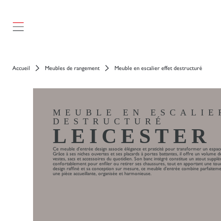
Accueil
Meubles de rangement
Meuble en escalier effet destructuré
MEUBLE EN ESCALIE
DESTRUCTURÉ
LEICESTER
Ce meuble d’entrée design associe élégance et praticité pour transformer un espace 
Grâce à ses niches ouvertes et ses placards à portes battantes, il offre un volume
vestes, sacs et accessoires du quotidien. Son banc intégré constitue un atout suppl
confortablement pour enfiler ou retirer ses chaussures, tout en apportant une touc
design raffiné et sa conception sur mesure, ce meuble d’entrée combine parfaitement 
une pièce accueillante, organisée et harmonieuse.