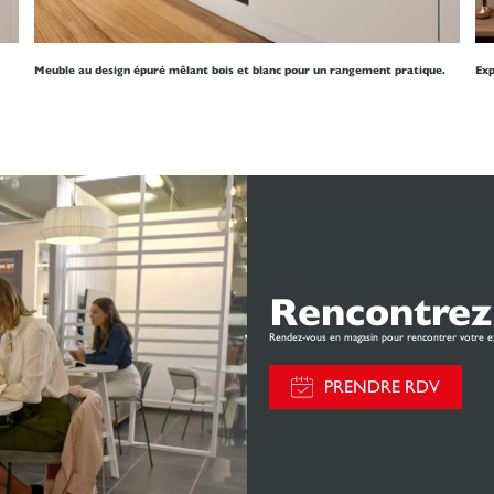
Meuble au design épuré mêlant bois et blanc pour un rangement pratique.
Exp
Rencontrez
Rendez-vous en magasin pour rencontrer votre e
PRENDRE RDV