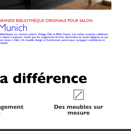
GRANDE BIBLIOTHÈQUE ORIGINALE POUR SALON
MEUBL
Munich
Do
ibliothèque sur mesure coloris Vintage Oak et Black Sweet. Les niches ouvertes subliment
Ce meuble 
es objets à exposer, tandis que les rangements fermés dissimulent en toute élégance ce qui
Les caiss
oit rester à l’abri. Un meuble design et fonctionnel, pensé pour conjuguer esthétisme et
contraste 
raticité.
la différence
nagement
Des meubles sur
s
mesure