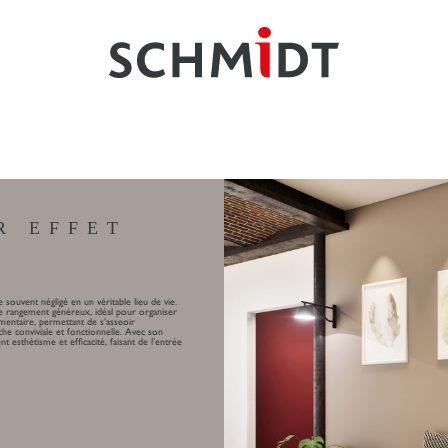
R EFFET
souvent négligé en un véritable lieu de vie.
 de rangement généreux, idéal pour organiser
émentaire, permettant de s’asseoir
he conviviale et fonctionnelle. Avec son
esthétisme et efficacité, faisant de l’entrée