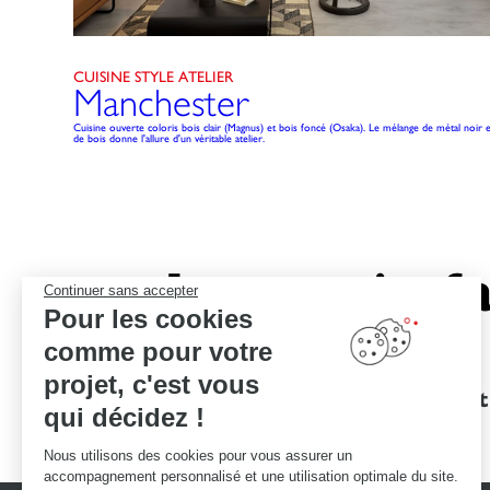
CUISINE STYLE ATELIER
Manchester
Cuisine ouverte coloris bois clair (Magnus) et bois foncé (Osaka). Le mélange de métal noir e
de bois donne l'allure d'un véritable atelier.
Le savoir-fa
Continuer sans accepter
Pour les cookies
comme pour votre
projet, c'est vous
Des garanties
Un devis et
qui décidez !
d'excellence
Nous utilisons des cookies pour vous assurer un
accompagnement personnalisé et une utilisation optimale du site.