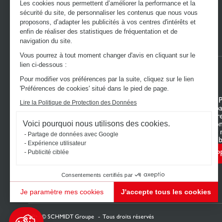
Les cookies nous permettent d’améliorer la performance et la
sécurité du site, de personnaliser les contenus que nous vous
proposons, d’adapter les publicités à vos centres d'intérêts et
enfin de réaliser des statistiques de fréquentation et de
navigation du site.
Vous pourrez à tout moment changer d'avis en cliquant sur le
lien ci-dessous :
Pour modifier vos préférences par la suite, cliquez sur le lien
'Préférences de cookies' situé dans le pied de page.
DÉCOUVREZ L’UNIVERS SCHMIDT
VOTRE 
Lire la Politique de Protection des Données
Cuisines sur mesure
Mon espa
Dressings sur mesure
Configur
Meubles et rangements sur mesure
Nous con
Voici pourquoi nous utilisons des cookies.
Salles de bain sur mesure
Trouver 
Partage de données avec Google
Schmidt pour les pros
Le Club b
Expérience utilisateur
P
Publicité ciblée
Consentements certifiés par
Je paramètre mes cookies
J'accepte tous les cookies
Plateforme de Gestion du Consentement : Personnalisez vos Options
Axeptio consent
Notre plateforme vous permet d'adapter et de gérer vos paramètres de confidentialité, en ga
2026 © SCHMIDT Groupe
Tous droits réservés