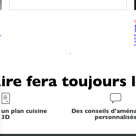
t
B
l
d
p
ire fera toujours 
 un plan cuisine
Des conseils d'amé
3D
personnalisé