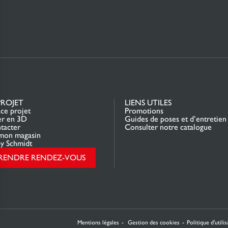
PROJET
LIENS UTILES
ce projet
Promotions
er en 3D
Guides de poses et d’entretien
tacter
Consulter notre catalogue
mon magasin
y Schmidt
RENDRE RENDEZ-VOUS
rantissant la conformité avec les réglementations. Personnalisez vos préférences pour contrôler 
Mentions légales
Gestion des cookies
Politique d'utili