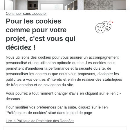
Continuer sans accepter
Pour les cookies
comme pour votre
projet, c'est vous qui
décidez !
Nous utilisons des cookies pour vous assurer un accompagnement
personnalisé et une utilisation optimale du site. Les cookies nous
permettent d’améliorer la performance et la sécurité du site, de
personnaliser les contenus que nous vous proposons, d’adapter les
publicités à vos centres d'intérêts et enfin de réaliser des statistiques
ESPACE BUREAU DANS LE SALON
Antibes
de fréquentation et de navigation du site.
Vous pourrez à tout moment changer d'avis en cliquant sur le lien ci-
Aménagement bureau - bibliothèque coloris Twist, Mossa et imprimé Botanic Black. La bibliothèque
avec niches ouvertes offre du rangement supplémentaire et le bureau offre un espace agréable pour
dessous :
le télétravail.
Pour modifier vos préférences par la suite, cliquez sur le lien
'Préférences de cookies' situé dans le pied de page.
Lire la Politique de Protection des Données