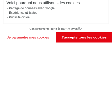
Voici pourquoi nous utilisons des cookies.
Partage de données avec Google
Expérience utilisateur
Publicité ciblée
Consentements certifiés par
Je paramètre mes cookies
J'accepte tous les cookies
Plateforme de Gestion du Consentement : Personnalisez vos Options
Axeptio consent
Notre plateforme vous permet d'adapter et de gérer vos paramètres de confidentialité, en garant
JE PRENDS RENDEZ-VOUS !
BUREAU GRIS DESIGN DE STYLE INDUSTRIEL
Stuttgart
Ce bureau au style industriel séduit par ses étagères en métal noir. Il offre de nombreux espaces de
rangement pour dossiers professionnels tout en permettant de mettre en valeur objets décoratifs et
pièces de collection.