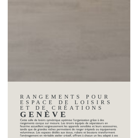
RANGEMENTS POUR
ESPACE DE LOISIRS
ET DE CRÉATIONS
GENÈVE
Cette salle de loisirs symétrique optimise l’organisation grâce à des
rangements conçus sur mesure. Les tiroirs équipés de séparateurs en
feutrine accueillent soigneusement les appareils sensibles et leurs accessoires,
tandis que de grandes niches permettent de ranger trépieds ou équipements
volumineux. Les espaces dédiés aux tissus, rubans et boutons transforment
l’aménagement en véritable atelier créatif, offrant à chacun un lieu adapté à ses