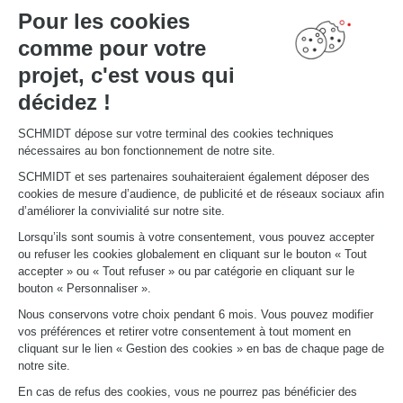
Salles de bain sur mesure
Pour les cookies
Schmidt pour les pros
comme pour votre
VOTRE PROJET
projet, c'est vous qui
Mon espace projet
décidez !
Configurer en 3D
Nous contacter
Trouver mon magasin
SCHMIDT dépose sur votre terminal des cookies techniques
Le club by Schmidt
nécessaires au bon fonctionnement de notre site.
PRENDRE RENDEZ-VOUS
SCHMIDT et ses partenaires souhaiteraient également déposer des
cookies de mesure d’audience, de publicité et de réseaux sociaux afin
d’améliorer la convivialité sur notre site.
LIENS UTILES
Lorsqu’ils sont soumis à votre consentement, vous pouvez accepter
Promotions
ou refuser les cookies globalement en cliquant sur le bouton « Tout
Fiches produits
accepter » ou « Tout refuser » ou par catégorie en cliquant sur le
Guides de pose et d’entretien
bouton « Personnaliser ».
Consulter notre catalogue
Nous conservons votre choix pendant 6 mois. Vous pouvez modifier
vos préférences et retirer votre consentement à tout moment en
À PROPOS
cliquant sur le lien « Gestion des cookies » en bas de chaque page de
Actualités du groupe
notre site.
Nous rejoindre
En cas de refus des cookies, vous ne pourrez pas bénéficier des
Ouvrir un magasin