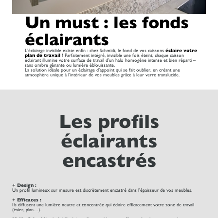
Un must : les fonds
éclairants
L’éclairage invisible existe enfin : chez Schmidt, le fond de vos caissons
éclaire votre
plan de travail
! Parfaitement intégré, invisible une fois éteint, chaque caisson
éclairant illumine votre surface de travail d’un halo homogène intense et bien réparti –
sans ombre gênante ou lumière éblouissante.
La solution idéale pour un éclairage d’appoint qui se fait oublier, en créant une
atmosphère unique à l’intérieur de vos meubles grâce à leur verre translucide.
Les profils
éclairants
encastrés
+ Design :
Un profil lumineux sur mesure est discrètement encastré dans l’épaisseur de vos meubles.
+ Efficaces :
Ils diffusent une lumière neutre et concentrée qui éclaire efficacement votre zone de travail
(évier, plan…).