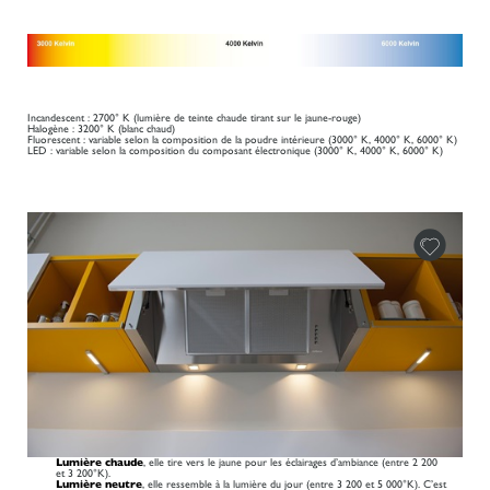
Incandescent : 2700° K (lumière de teinte chaude tirant sur le jaune-rouge)
Halogène : 3200° K (blanc chaud)
Fluorescent : variable selon la composition de la poudre intérieure (3000° K, 4000° K, 6000° K)
LED : variable selon la composition du composant électronique (3000° K, 4000° K, 6000° K)
Lumière chaude
, elle tire vers le jaune pour les éclairages d’ambiance (entre 2 200
et 3 200°K).
Lumière neutre
, elle ressemble à la lumière du jour (entre 3 200 et 5 000°K). C’est