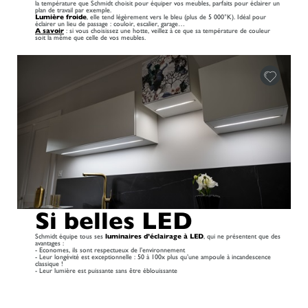
la température que Schmidt choisit pour équiper vos meubles, parfaits pour éclairer un
plan de travail par exemple.
Lumière froide
, elle tend légèrement vers le bleu (plus de 5 000°K). Idéal pour
éclairer un lieu de passage : couloir, escalier, garage…
A savoir
: si vous choisissez une hotte, veillez à ce que sa température de couleur
soit la même que celle de vos meubles.
Si belles LED
Schmidt équipe tous ses
luminaires d’éclairage à LED
, qui ne présentent que des
avantages :
- Economes, ils sont respectueux de l’environnement
- Leur longévité est exceptionnelle : 50 à 100x plus qu’une ampoule à incandescence
classique !
- Leur lumière est puissante sans être éblouissante