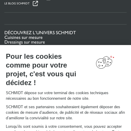
LE BLOG SCHMIDT
DÉCOUVREZ L’UNIVERS SCHMIDT
Cuisines sur mesure
Dressings sur mesure
Meubles et rangements sur mesure
Salles de bain sur mesure
Pour les cookies
Schmidt pour les pros
comme pour votre
projet, c'est vous qui
VOTRE PROJET
Mon espace projet
décidez !
Configurer en 3D
Nous contacter
Trouver mon magasin
SCHMIDT dépose sur votre terminal des cookies techniques
Le club by Schmidt
nécessaires au bon fonctionnement de notre site.
PRENDRE RENDEZ-VOUS
SCHMIDT et ses partenaires souhaiteraient également déposer des
cookies de mesure d’audience, de publicité et de réseaux sociaux afin
d’améliorer la convivialité sur notre site.
LIENS UTILES
Lorsqu’ils sont soumis à votre consentement, vous pouvez accepter
Promotions