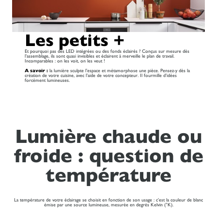
Les petits +
Et pourquoi pas des LED intégrées ou des fonds éclairés ? Conçus sur mesure dès
l’assemblage, ils sont quasi invisibles et éclairent à merveille le plan de travail.
Incomparables : on les voit, on les veut !
A savoir :
la lumière sculpte l’espace et métamorphose une pièce. Pensez-y dès la
création de votre cuisine, avec l’aide de votre concepteur. Il fourmille d’idées
forcément lumineuses.
Lumière chaude ou
froide : question de
température
La température de votre éclairage se choisit en fonction de son usage : c’est la couleur de blanc
émise par une source lumineuse, mesurée en degrés Kelvin (°K).