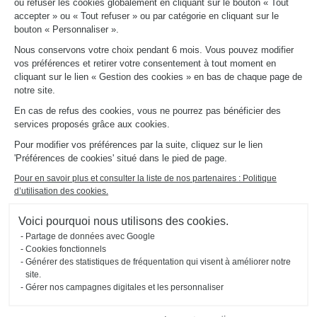
ou refuser les cookies globalement en cliquant sur le bouton « Tout
Fiches produits
accepter » ou « Tout refuser » ou par catégorie en cliquant sur le
Guides de pose et d’entretien
bouton « Personnaliser ».
Consulter notre catalogue
Nous conservons votre choix pendant 6 mois. Vous pouvez modifier
vos préférences et retirer votre consentement à tout moment en
À PROPOS
cliquant sur le lien « Gestion des cookies » en bas de chaque page de
Actualités du groupe
notre site.
Nous rejoindre
En cas de refus des cookies, vous ne pourrez pas bénéficier des
Ouvrir un magasin
services proposés grâce aux cookies.
Schmidt dans le monde
Nos magasins en France
Pour modifier vos préférences par la suite, cliquez sur le lien
'Préférences de cookies' situé dans le pied de page.
Pour en savoir plus et consulter la liste de nos partenaires : Politique
d’utilisation des cookies.
Voici pourquoi nous utilisons des cookies.
Partage de données avec Google
Mentions légales
Gestion des cookies
Politique d'utilisation
Politique de
Accessibilité : non
Cookies fonctionnels
#ouischmidt
des cookies
confidentialité
conforme
Générer des statistiques de fréquentation qui visent à améliorer notre
Plan du site
2026 © SCHMIDT Groupe
Tous droits réservés
site.
Gérer nos campagnes digitales et les personnaliser