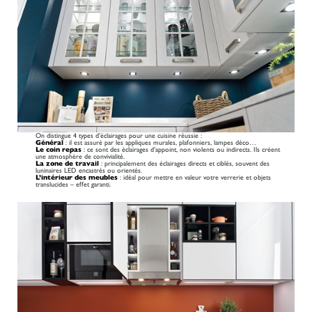
On distingue 4 types d’éclairages pour une cuisine réussie :
Général
: il est assuré par les appliques murales, plafonniers, lampes déco…
Le coin repas
: ce sont des éclairages d’appoint, non violents ou indirects. Ils créent
une atmosphère de convivialité.
La zone de travail
: principalement des éclairages directs et ciblés, souvent des
luninaires LED encastrés ou orientés.
L’intérieur des meubles
: idéal pour mettre en valeur votre verrerie et objets
translucides – effet garanti.