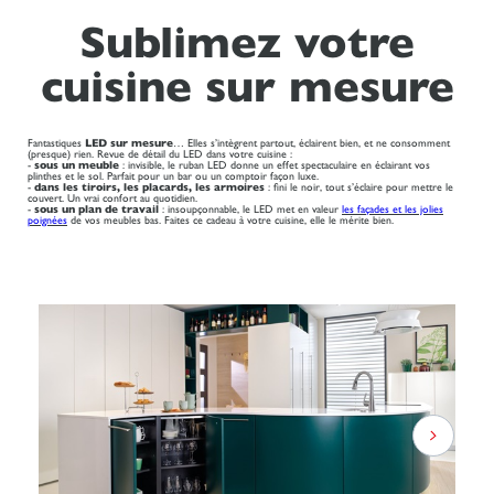
Sublimez votre
cuisine sur mesure
Fantastiques
LED sur mesure
… Elles s’intègrent partout, éclairent bien, et ne consomment
(presque) rien. Revue de détail du LED dans votre cuisine :
-
sous un meuble
: invisible, le ruban LED donne un effet spectaculaire en éclairant vos
plinthes et le sol. Parfait pour un bar ou un comptoir façon luxe.
-
dans les tiroirs, les placards, les armoires
: fini le noir, tout s’éclaire pour mettre le
couvert. Un vrai confort au quotidien.
-
sous un plan de travail
: insoupçonnable, le LED met en valeur
les façades et les jolies
poignées
de vos meubles bas. Faites ce cadeau à votre cuisine, elle le mérite bien.