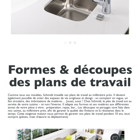
Formes & découpes
des plans de travail
Comme tous ses meubles, Schmidt travaille ses plans de travail au millimètre près. Il devient
également possible de créer des espaces de vie originaux et design : un comptoir en vague, un
îlot circulaire, des imbrications de matières… Jouez, osez ! Chez Schmidt, le plan de travail est au
service de votre cuisine – et non l’inverse. Il adapte ses formes et ses matières aux différentes
zones de votre pièce à vivre : préparation, repas, bar... Les découpes et perçages sont faits dans
nos usines, au millimètre près, afin de garantir la qualité des finitions et la résistance dans le
temps. Cette exigence maison nous permet de garantir vos plans de travail pendant 10 ans, tout
compris (pièces, main d’œuvre et déplacement).