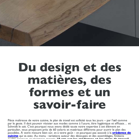
Du design et des
matières, des
formes et un
savoir-faire
Pièce maîtresse de votre cuisine, le plan de travail est sollicité tous les jours – par l’œil comme
par le geste. Il doit pouvoir résister aux modes comme à l’usure, être hygiénique et efficace… et
Schmidt le sait. C’est pourquoi nous avons dédié toute notre expertise à cet élément en
particulier, vous proposant près de 60 coloris et matériaux différents pour ouvrir le plan des
possibles. À votre mesure bien sûr, et à votre goût – et pourquoi pas associé à la
crédence de
cuisine
qui va avec. Au menu : variations autour des découpes et des assemblages, finitions
qualité premium et résistance garantie
10 ans sur les crédences et les plans de travail
–