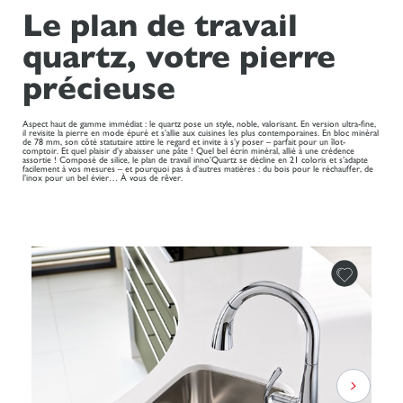
Le plan de travail
quartz, votre pierre
précieuse
Aspect haut de gamme immédiat : le quartz pose un style, noble, valorisant. En version ultra-fine,
il revisite la pierre en mode épuré et s’allie aux cuisines les plus contemporaines. En bloc minéral
de 78 mm, son côté statutaire attire le regard et invite à s’y poser – parfait pour un îlot-
comptoir. Et quel plaisir d’y abaisser une pâte ! Quel bel écrin minéral, allié à une crédence
assortie ! Composé de silice, le plan de travail inno’Quartz se décline en 21 coloris et s’adapte
facilement à vos mesures – et pourquoi pas à d’autres matières : du bois pour le réchauffer, de
l’inox pour un bel évier… À vous de rêver.