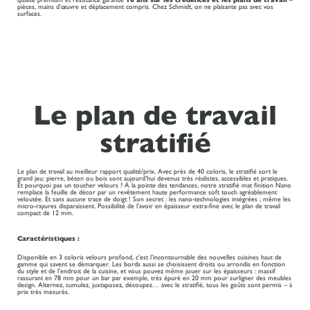
pièces, mains d’œuvre et déplacement compris. Chez Schmidt, on ne plaisante pas avec vos
surfaces.
Le plan de travail
stratifié
Le plan de travail au meilleur rapport qualité/prix. Avec près de 40 coloris, le stratifié sort le
grand jeu: pierre, béton ou bois sont aujourd’hui devenus très réalistes, accessibles et pratiques.
Et pourquoi pas un toucher velours ? À la pointe des tendances, notre stratifié mat finition Nano
remplace la feuille de décor par un revêtement haute performance soft touch agréablement
veloutée. Et sans aucune trace de doigt ! Son secret : les nano-technologies intégrées ; même les
micro-rayures disparaissent. Possibilité de l’avoir en épaisseur extra-fine avec le plan de travail
compact de 12 mm.
Caractéristiques :
Disponible en 3 coloris velours profond, c’est l’incontournable des nouvelles cuisines haut de
gamme qui savent se démarquer. Les bords aussi se choisissent droits ou arrondis en fonction
du style et de l’endroit de la cuisine, et vous pouvez même jouer sur les épaisseurs : massif
rassurant en 78 mm pour un bar par exemple, très épuré en 20 mm pour surligner des meubles
design. Alternez, cumulez, juxtaposez, découpez… avec le stratifié, tous les goûts sont permis – à
prix très mesurés.