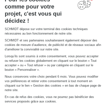
comme pour votre
projet, c'est vous qui
VOTRE PROJET
Mon espace projet
décidez !
Configurer en 3D
Nous contacter
Trouver mon magasin
SCHMIDT dépose sur votre terminal des cookies techniques
Le club by Schmidt
nécessaires au bon fonctionnement de notre site.
PRENDRE RENDEZ-VOUS
SCHMIDT et ses partenaires souhaiteraient également déposer des
cookies de mesure d’audience, de publicité et de réseaux sociaux afin
d’améliorer la convivialité sur notre site.
LIENS UTILES
Lorsqu’ils sont soumis à votre consentement, vous pouvez accepter
Promotions
ou refuser les cookies globalement en cliquant sur le bouton « Tout
Fiches produits
accepter » ou « Tout refuser » ou par catégorie en cliquant sur le
Guides de pose et d’entretien
bouton « Personnaliser ».
Consulter notre catalogue
Nous conservons votre choix pendant 6 mois. Vous pouvez modifier
vos préférences et retirer votre consentement à tout moment en
À PROPOS
cliquant sur le lien « Gestion des cookies » en bas de chaque page de
Actualités du groupe
notre site.
Nous rejoindre
En cas de refus des cookies, vous ne pourrez pas bénéficier des
Ouvrir un magasin
services proposés grâce aux cookies.
Schmidt dans le monde