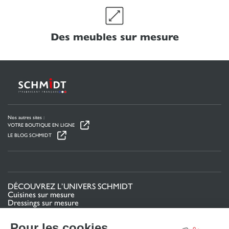
Des meubles sur mesure
Nos autres sites :
VOTRE BOUTIQUE EN LIGNE
LE BLOG SCHMIDT
DÉCOUVREZ L’UNIVERS SCHMIDT
Cuisines sur mesure
Dressings sur mesure
Meubles et rangements sur mesure
Salles de bain sur mesure
Pour les cookies
Schmidt pour les pros