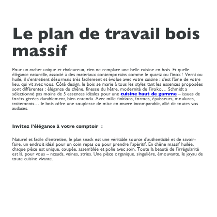
Le plan de travail bois
massif
Pour un cachet unique et chaleureux, rien ne remplace une belle cuisine en bois. Et quelle
élégance naturelle, associé à des matériaux contemporains comme le quartz ou l’inox ! Verni ou
huilé, il s’entretient désormais très facilement et évolue avec votre cuisine : c’est l’âme de votre
lieu, qui vit avec vous. Côté design, le bois se marie à tous les styles tant les essences proposées
sont différentes : élégance du chêne, finesse du hêtre, modernité de l’iroko… Schmidt a
sélectionné pas moins de 5 essences idéales pour une
cuisine haut de gamme
– issues de
forêts gérées durablement, bien entendu. Avec mille finitions, formes, épaisseurs, moulures,
traitements… le bois offre une souplesse de mise en œuvre incomparable, allié de toutes vos
audaces.
Invitez l’élégance à votre comptoir :
Naturel et facile d’entretien, le plan snack est une véritable source d’authenticité et de savoir-
faire, un endroit idéal pour un coin repas ou pour prendre l’apéritif. En chêne massif huilée,
chaque pièce est unique, coupée, assemblée et polie avec soin. Toute la beauté de l’irrégularité
est là, pour vous – nœuds, veines, stries. Une pièce organique, singulière, émouvante, le joyau de
toute cuisine vivante.