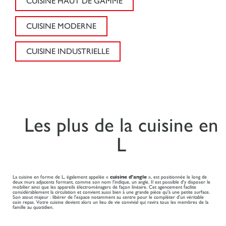
CUISINE HAUT DE GAMME
CUISINE MODERNE
CUISINE INDUSTRIELLE
Les plus de la cuisine en
L
La cuisine en forme de L, également appelée «
cuisine d'angle
», est positionnée le long de
deux murs adjacents formant, comme son nom l'indique, un angle. Il est possible d'y disposer le
mobilier ainsi que les appareils électroménagers de façon linéaire. Cet agencement facilite
considérablement la circulation et convient aussi bien à une grande pièce qu'à une petite surface.
Son atout majeur : libérer de l'espace notamment au centre pour le compléter d'un véritable
coin repas. Votre cuisine devient alors un lieu de vie convivial qui ravira tous les membres de la
famille au quotidien.