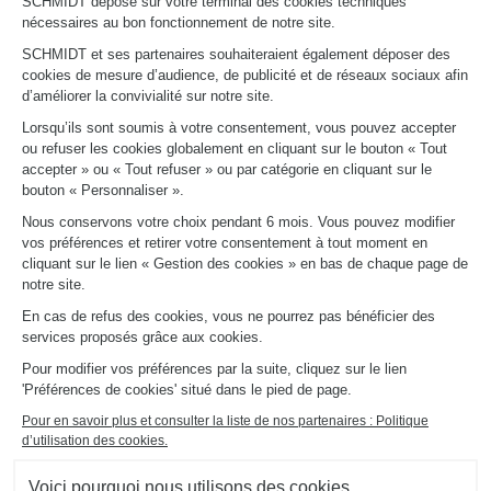
SCHMIDT dépose sur votre terminal des cookies techniques
Le club by Schmidt
nécessaires au bon fonctionnement de notre site.
PRENDRE RENDEZ-VOUS
SCHMIDT et ses partenaires souhaiteraient également déposer des
cookies de mesure d’audience, de publicité et de réseaux sociaux afin
d’améliorer la convivialité sur notre site.
LIENS UTILES
Lorsqu’ils sont soumis à votre consentement, vous pouvez accepter
Promotions
ou refuser les cookies globalement en cliquant sur le bouton « Tout
Fiches produits
accepter » ou « Tout refuser » ou par catégorie en cliquant sur le
Guides de pose et d’entretien
bouton « Personnaliser ».
Consulter notre catalogue
Nous conservons votre choix pendant 6 mois. Vous pouvez modifier
vos préférences et retirer votre consentement à tout moment en
À PROPOS
cliquant sur le lien « Gestion des cookies » en bas de chaque page de
Actualités du groupe
notre site.
Nous rejoindre
En cas de refus des cookies, vous ne pourrez pas bénéficier des
Ouvrir un magasin
services proposés grâce aux cookies.
Schmidt dans le monde
Nos magasins en France
Pour modifier vos préférences par la suite, cliquez sur le lien
'Préférences de cookies' situé dans le pied de page.
Pour en savoir plus et consulter la liste de nos partenaires : Politique
d’utilisation des cookies.
Voici pourquoi nous utilisons des cookies.