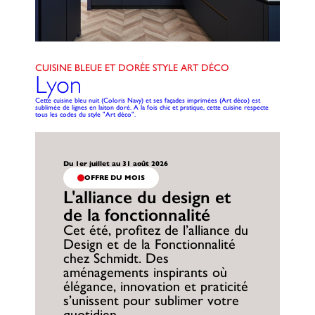
CUISINE BLEUE ET DORÉE STYLE ART DÉCO
Lyon
Cette cuisine bleu nuit (Coloris Navy) et ses façades imprimées (Art déco) est
sublimée de lignes en laiton doré. A la fois chic et pratique, cette cuisine respecte
tous les codes du style "Art déco".
Du 1er juillet au 31 août 2026
OFFRE DU MOIS
L'alliance du design et
de la fonctionnalité
Cet été, profitez de l’alliance du
Design et de la Fonctionnalité
chez Schmidt. Des
aménagements inspirants où
élégance, innovation et praticité
s’unissent pour sublimer votre
quotidien.