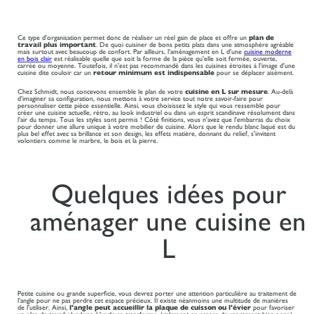
Ce type d'organisation permet donc de réaliser un réel gain de place et offre un
plan de
travail plus important
. De quoi cuisiner de bons petits plats dans une atmosphère agréable
mais surtout avec beaucoup de confort. Par ailleurs, l'aménagement en L d'une
cuisine moderne
en bois clair
est réalisable quelle que soit la forme de la pièce qu'elle soit fermée, ouverte,
carrée ou moyenne. Toutefois, il n'est pas recommandé dans les cuisines étroites à l'image d'une
cuisine dite couloir car un
retour minimum est indispensable
pour se déplacer aisément.
Chez Schmidt, nous concevons ensemble le plan de votre
cuisine en L sur mesure
. Au-delà
d'imaginer sa configuration, nous mettons à votre service tout notre savoir-faire pour
personnaliser cette pièce essentielle. Ainsi, vous choisissez le style qui vous ressemble pour
créer une cuisine actuelle, rétro, au look industriel ou dans un esprit scandinave résolument dans
l'air du temps. Tous les styles sont permis ! Côté finitions, vous n'avez que l'embarras du choix
pour donner une allure unique à votre mobilier de cuisine. Alors que le rendu blanc laqué est du
plus bel effet avec sa brillance et son design, les effets matière, donnant du relief, s'invitent
volontiers comme le marbre, le bois et la pierre.
Quelques idées pour
aménager une cuisine en
L
Petite cuisine ou grande superficie, vous devrez porter une attention particulière au traitement de
l'angle pour ne pas perdre cet espace précieux. Il existe néanmoins une multitude de manières
de l'utiliser. Ainsi,
l'angle peut accueillir la plaque de cuisson ou l'évier
pour favoriser