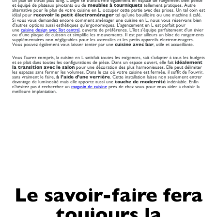
un plan de travail plus long. L'angle se transforme également en espace de rangement bien pensé
et équipé de plateaux pivotants ou de
meubles à tourniquets
tellement pratiques. Autre
alternative pour le plan de votre cuisine en L, occuper cette partie avec des prises. Un tel coin est
idéal pour
recevoir le petit électroménager
tel qu'une bouilloire ou une machine à café.
Si vous vous demandez encore comment aménager une cuisine en L, nous vous réservons bien
d'autres options aussi esthétiques qu'ergonomiques. L'agencement en L est parfait pour
une
cuisine design avec îlot central
, ouverte de préférence. L'îlot s'équipe parfaitement d'un évier
ou d'une plaque de cuisson et simplifie les mouvements. Il est par ailleurs un bloc de rangements
supplémentaires non négligeables pour les ustensiles et les petits appareils électroménagers.
Vous pouvez également vous laisser tenter par une
cuisine avec bar
, utile et accueillante.
Vous l'aurez compris, la cuisine en L satisfait toutes les exigences, sait s'adapter à tous les budgets
et se plait dans toutes les configurations de pièce. Dans un espace ouvert, elle fait
idéalement
la transition avec le salon
pour une décoration des plus harmonieuses. Elle peut délimiter
les espaces sans fermer les volumes. Dans le cas où votre cuisine est fermée, il suffit de l'ouvrir,
sans vraiment le faire,
à l'aide d'une verrière
. Cette installation laisse non seulement entrer
davantage de luminosité mais elle apporte aussi une
touche de modernité
indéniable. Enfin
n'hésitez pas à rechercher un
magasin de cuisine
près de chez vous pour vous aider à choisir la
meilleure implantation.
Le savoir-faire fera
toujours la