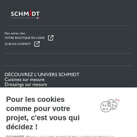
Nos autres sites :
VOTRE BOUTIQUE EN LIGNE
LE BLOG SCHMIDT
DÉCOUVREZ L’UNIVERS SCHMIDT
Cuisines sur mesure
Dressings sur mesure
Meubles et rangements sur mesure
Salles de bain sur mesure
Pour les cookies
Schmidt pour les pros
comme pour votre
VOTRE PROJET
projet, c'est vous qui
Mon espace projet
décidez !
Configurer en 3D
Nous contacter
Trouver mon magasin