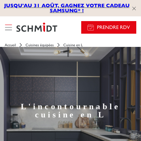
JUSQU'AU 31 AOÛT, GAGNEZ VOTRE CADEAU
SAMSUNG* !
PRENDRE RDV
Accueil
Cuisines équipées
Cuisine en L
L'incontournable
cuisine en L