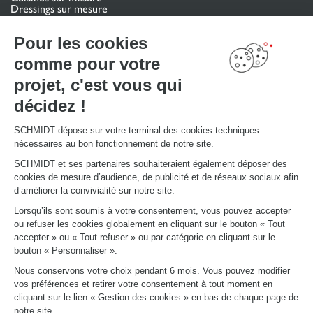
Dressings sur mesure
Meubles et rangements sur mesure
Salles de bain sur mesure
Pour les cookies
Schmidt pour les pros
comme pour votre
projet, c'est vous qui
VOTRE PROJET
Mon espace projet
décidez !
Configurer en 3D
Nous contacter
Trouver mon magasin
SCHMIDT dépose sur votre terminal des cookies techniques
Le club by Schmidt
nécessaires au bon fonctionnement de notre site.
PRENDRE RENDEZ-VOUS
SCHMIDT et ses partenaires souhaiteraient également déposer des
cookies de mesure d’audience, de publicité et de réseaux sociaux afin
d’améliorer la convivialité sur notre site.
LIENS UTILES
Lorsqu’ils sont soumis à votre consentement, vous pouvez accepter
Promotions
ou refuser les cookies globalement en cliquant sur le bouton « Tout
Fiches produits
accepter » ou « Tout refuser » ou par catégorie en cliquant sur le
Guides de pose et d’entretien
bouton « Personnaliser ».
Consulter notre catalogue
Nous conservons votre choix pendant 6 mois. Vous pouvez modifier
vos préférences et retirer votre consentement à tout moment en
À PROPOS
cliquant sur le lien « Gestion des cookies » en bas de chaque page de
Actualités du groupe
notre site.