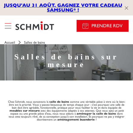
JUSQU'AU 31 AOÛT, GAGNEZ VOTRE CADEAU
SAMSUNG* !
PRENDRE RDV
Accueil
Salles de bains
Salles de bains sur
mesure
Chez Schmidt, nous concevons la
salle de bains
comme une véritable pièce à vivre où le bien-
être est la priorité. Vous y passez beaucoup de temps chaque jour : c'est pourquoi une salle de
bain doit être agréable, fonctionnelle, pratique pour vous faciliter la vie et donc équipée de
meubles sur mesure
avec des équipements adaptés à vos attentes. Que vous ayez un petit
espace ou une grande pièce d'eau, nous vous aidons à
aménager la salle de bains
dont
vous avez toujours rêvé, de sa conception jusqu'à son installation. Et pourquoi ne pas y intégrer
discrètement un
aménagement buanderie
?