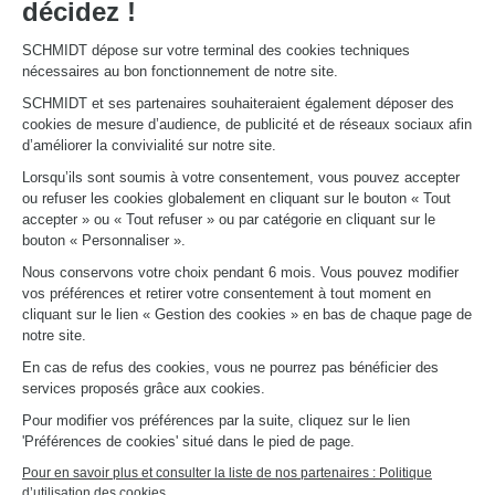
décidez !
Configurer en 3D
Nous contacter
Trouver mon magasin
SCHMIDT dépose sur votre terminal des cookies techniques
Le club by Schmidt
nécessaires au bon fonctionnement de notre site.
PRENDRE RENDEZ-VOUS
SCHMIDT et ses partenaires souhaiteraient également déposer des
cookies de mesure d’audience, de publicité et de réseaux sociaux afin
d’améliorer la convivialité sur notre site.
LIENS UTILES
Lorsqu’ils sont soumis à votre consentement, vous pouvez accepter
Promotions
ou refuser les cookies globalement en cliquant sur le bouton « Tout
Fiches produits
accepter » ou « Tout refuser » ou par catégorie en cliquant sur le
Guides de pose et d’entretien
bouton « Personnaliser ».
Consulter notre catalogue
Nous conservons votre choix pendant 6 mois. Vous pouvez modifier
vos préférences et retirer votre consentement à tout moment en
À PROPOS
cliquant sur le lien « Gestion des cookies » en bas de chaque page de
Actualités du groupe
notre site.
Nous rejoindre
En cas de refus des cookies, vous ne pourrez pas bénéficier des
Ouvrir un magasin
services proposés grâce aux cookies.
Schmidt dans le monde
Nos magasins en France
Pour modifier vos préférences par la suite, cliquez sur le lien
'Préférences de cookies' situé dans le pied de page.
Pour en savoir plus et consulter la liste de nos partenaires : Politique
d’utilisation des cookies.