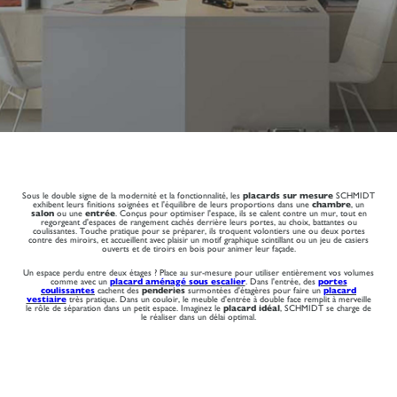
Sous le double signe de la modernité et la fonctionnalité, les
placards sur mesure
SCHMIDT
exhibent leurs finitions soignées et l'équilibre de leurs proportions dans une
chambre
, un
salon
ou une
entrée
. Conçus pour optimiser l'espace, ils se calent contre un mur, tout en
regorgeant d'espaces de rangement cachés derrière leurs portes, au choix, battantes ou
coulissantes. Touche pratique pour se préparer, ils troquent volontiers une ou deux portes
contre des miroirs, et accueillent avec plaisir un motif graphique scintillant ou un jeu de casiers
ouverts et de tiroirs en bois pour animer leur façade.
Un espace perdu entre deux étages ? Place au sur-mesure pour utiliser entièrement vos volumes
comme avec un
placard aménagé sous escalier
. Dans l'entrée, des
portes
coulissantes
cachent des
penderies
surmontées d'étagères pour faire un
placard
vestiaire
très pratique. Dans un couloir, le meuble d'entrée à double face remplit à merveille
le rôle de séparation dans un petit espace. Imaginez le
placard idéal
, SCHMIDT se charge de
le réaliser dans un délai optimal.