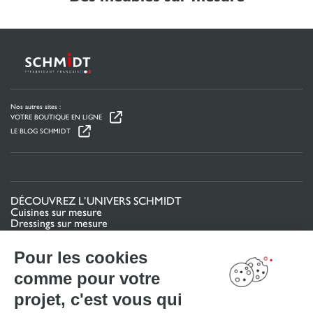
Nos autres sites :
VOTRE BOUTIQUE EN LIGNE
LE BLOG SCHMIDT
DÉCOUVREZ L’UNIVERS SCHMIDT
Cuisines sur mesure
Dressings sur mesure
Meubles et rangements sur mesure
Salles de bain sur mesure
Pour les cookies
Schmidt pour les pros
comme pour votre
VOTRE PROJET
projet, c'est vous qui
Mon espace projet