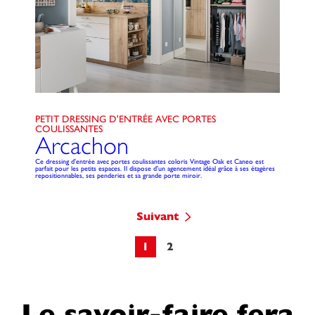
PETIT DRESSING D'ENTRÉE AVEC PORTES
COULISSANTES
Arcachon
Ce dressing d'entrée avec portes coulissantes coloris Vintage Oak et Caneo est
parfait pour les petits espaces. Il dispose d'un agencement idéal grâce à ses étagères
repositionnables, ses penderies et sa grande porte miroir.
Suivant
1
2
Le savoir-faire fera