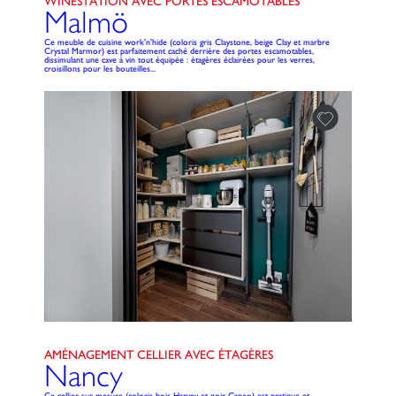
WINESTATION AVEC PORTES ESCAMOTABLES
Malmö
Ce meuble de cuisine work'n'hide (coloris gris Claystone, beige Clay et marbre
Crystal Marmor) est parfaitement caché derrière des portes escamotables,
dissimulant une cave à vin tout équipée : étagères éclairées pour les verres,
croisillons pour les bouteilles...
AMÉNAGEMENT CELLIER AVEC ÉTAGÈRES
Nancy
Ce cellier sur mesure (coloris bois Harvey et noir Caneo) est pratique et