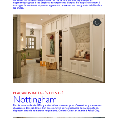
ergonomique grâce à ses étagères et rangements d'angles. Il s'adapte facilement à
tout type de contenus et permet également de conserver une grande visibilité dans
les angles.
PLACARDS INTÉGRÉS D'ENTRÉE
Nottingham
Entrée composée de deux grandes niches ouvertes pour s'asseoir et y mettre ses
chaussures. Elle est dotée d'un dressing avec portes battantes du sol au plafond,
disposant ainsi de nombreux rangements. Coloris Celest et imprimé Pencil Clay.