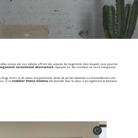
eubles conçus par nos stylistes offrent des espaces de rangements dans lesquels vous pourrez
agement savamment déstructuré
reposant sur des montants en verre transparent,
e longs tiroirs et de vastes compartiments dotés de portes battantes ou éventuellement une
mur. Si ce
mobilier Home Cinéma
élit domicile dans le salon, il est également le bienvenu