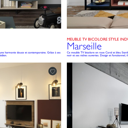
MEUBLE TV BICOLORE STYLE IND
Marseille
e une harmonie douce et contemporaine. Grâce à ses
Ce meuble TV bicolore en rose Coral et bleu Stardus
tidien.
noir et ses niches ouvertes. Design et fonctionnel, i