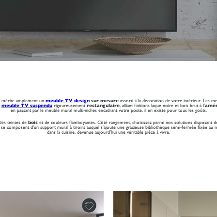
XL mérite amplement un
meuble TV design
sur mesure
assorti à la décoration de votre intérieur. Les m
u
meuble TV suspendu
rigoureusement
rectangulaire
, alliant finitions laque noire et bois brut à l'
amén
en passant par le meuble mural multi-niches encadrant votre poste, il en existe pour tous les goûts.
des teintes de
bois
et de couleurs flamboyantes. Côté rangement, choisissez parmi nos solutions disposant d
, se composent d'un support mural à tiroirs auquel s'ajoute une gracieuse bibliothèque semi-fermée fixée au 
dans la cuisine, devenue aujourd'hui une véritable pièce à vivre.