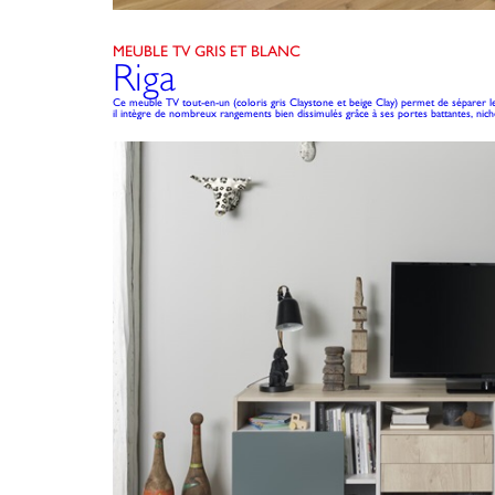
MEUBLE TV GRIS ET BLANC
Riga
Ce meuble TV tout-en-un (coloris gris Claystone et beige Clay) permet de séparer le 
il intègre de nombreux rangements bien dissimulés grâce à ses portes battantes, niche