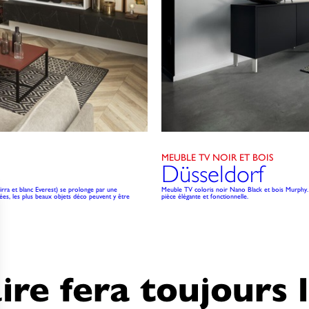
MEUBLE TV NOIR ET BOIS
Düsseldorf
rra et blanc Everest) se prolonge par une
Meuble TV coloris noir Nano Black et bois Murphy. S
ées, les plus beaux objets déco peuvent y être
pièce élégante et fonctionnelle.
ire fera toujours 