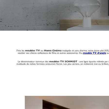
Finis les
meubles TV
ou
Home Cinéma
inadaptés et sans charme, votre écran plat X
stocker vos chères collections de films et autres accessoires. Du
meuble TV d'angle
a
Le dénominateur commun des
meubles TV SCHMIDT
: une ligne épurée relevée par 
multitude de niches fermées entourant l'écran. Les plus aériens, en mélaminé mat ou brillant