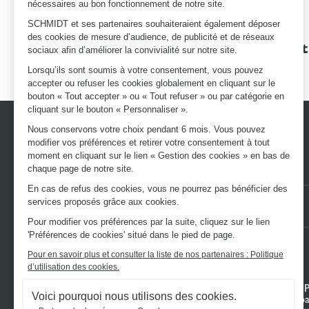
nécessaires au bon fonctionnement de notre site.
SCHMIDT et ses partenaires souhaiteraient également déposer
des cookies de mesure d’audience, de publicité et de réseaux
Des garanties
Un devis et
sociaux afin d’améliorer la convivialité sur notre site.
d'excellence
Lorsqu’ils sont soumis à votre consentement, vous pouvez
accepter ou refuser les cookies globalement en cliquant sur le
bouton « Tout accepter » ou « Tout refuser » ou par catégorie en
cliquant sur le bouton « Personnaliser ».
Nous conservons votre choix pendant 6 mois. Vous pouvez
modifier vos préférences et retirer votre consentement à tout
moment en cliquant sur le lien « Gestion des cookies » en bas de
chaque page de notre site.
En cas de refus des cookies, vous ne pourrez pas bénéficier des
services proposés grâce aux cookies.
Nos autres sites :
VOTRE BOUTIQUE EN LIGNE
LE BLOG SCHMIDT
Pour modifier vos préférences par la suite, cliquez sur le lien
'Préférences de cookies' situé dans le pied de page.
Pour en savoir plus et consulter la liste de nos partenaires : Politique
d’utilisation des cookies.
DÉCOUVREZ L’UNIVERS SCHMIDT
VOTRE 
Voici pourquoi nous utilisons des cookies.
Cuisines sur mesure
Mon espa