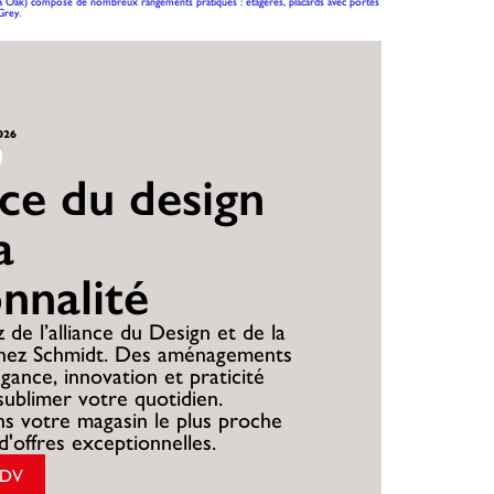
na Oak) composé de nombreux rangements pratiques : étagères, placards avec portes
Grey.
2026
nce du design
a
onnalité
 de l’alliance du Design et de la
chez Schmidt. Des aménagements
égance, innovation et praticité
sublimer votre quotidien.
s votre magasin le plus proche
d'offres exceptionnelles.
RDV