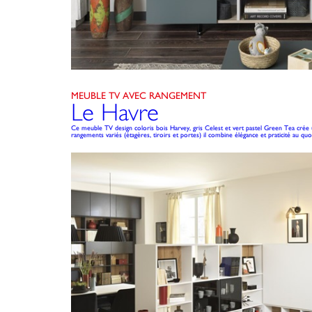
MEUBLE TV AVEC RANGEMENT
Le Havre
Ce meuble TV design coloris bois Harvey, gris Celest et vert pastel Green Tea cré
rangements variés (étagères, tiroirs et portes) il combine élégance et praticité au quo