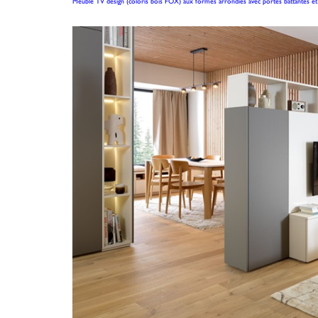
Meuble TV design (coloris bois FOX) aux formes arrondies avec portes battantes e