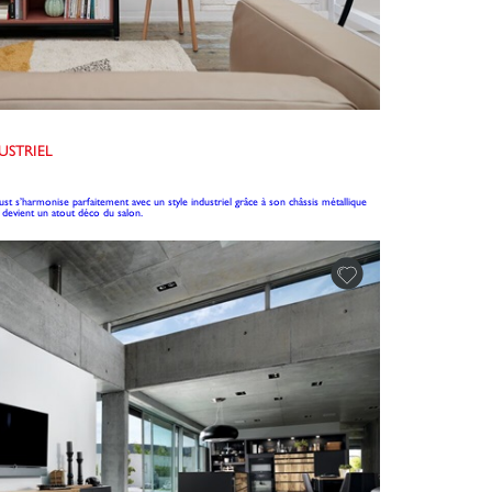
USTRIEL
t s’harmonise parfaitement avec un style industriel grâce à son châssis métallique
l devient un atout déco du salon.