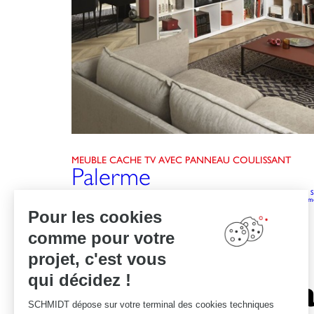
MEUBLE CACHE TV AVEC PANNEAU COULISSANT
Palerme
Ce meuble TV avec façade coulissante (coloris Black Marmor, bois Alabama, rouge Si
bibliothèque de séparation entre les deux pièces. Grâce aux niches ouvertes et ferm
exposés !
Pour les cookies
comme pour votre
projet, c'est vous
qui décidez !
Le savoir-fa
SCHMIDT dépose sur votre terminal des cookies techniques