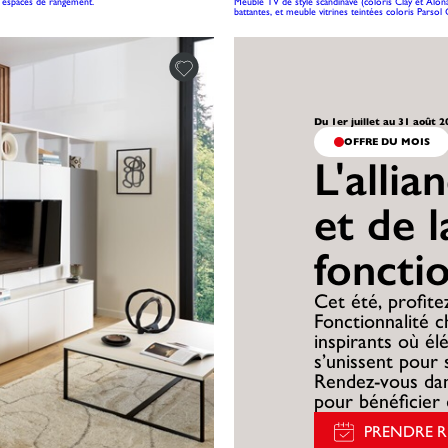
t espaces de rangement.
Meuble TV de style scandinave (coloris Clay et Alo
battantes, et meuble vitrines teintées coloris Parsol 
Du 1er juillet au 31 août 
OFFRE DU MOIS
L'allia
et de l
foncti
Cet été, profitez
Fonctionnalité 
inspirants où él
s’unissent pour 
Rendez-vous dan
pour bénéficier 
PRENDRE 