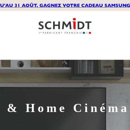
U'AU 31 AOÛT, GAGNEZ VOTRE CADEAU SAMSUNG*
 & Home Cinéma