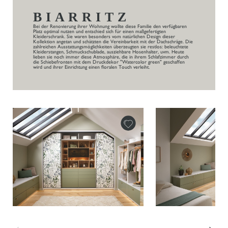
BIARRITZ
Bei der Renovierung ihrer Wohnung wollte diese Familie den verfügbaren
Platz optimal nutzen und entschied sich für einen maßgefertigten
Kleiderschrank. Sie waren besonders vom natürlichen Design dieser
Kollektion angetan und schätzten die Vereinbarkeit mit der Dachschräge. Die
zahlreichen Ausstattungsmöglichkeiten überzeugten sie restlos: beleuchtete
Kleiderstangen, Schmuckschublade, ausziehbare Hosenhalter, uvm. Heute
lieben sie noch immer diese Atmosphäre, die in ihrem Schlafzimmer durch
die Schiebefronten mit dem Druckdekor "Watercolor green" geschaffen
wird und ihrer Einrichtung einen floralen Touch verleiht.
←
→