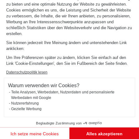
zu bieten und eine optimale Nutzung der Website zu gewährleisten.
Cookies ermöglichen es uns, die Leistung und Sicherheit der Website
zu verbessern, die Inhalte, die wir Ihnen anbieten, zu personalisieren,
Werbung an Ihre Interessensschwerpunkte anzupassen und
schließlich Statistiken über den Websiteverkehr und die Navigation zu
erstellen.
Sie können jederzeit Ihre Meinung ändern und untenstehenden Link
anklicken:
Um Ihre Präferenzen später zu ändern, klicken Sie einfach auf den
Link 'Cookie-Einstellungen', den Sie im Fußbereich der Seite finden.
KLEIDERSCHRANK IN ROSA UND HOLZ FÜR
Datenschutzpolitik lesen
ELTERNSCHLAFZIMMER
Vendôme
Warum verwenden wir Cookies?
Diese Elternsuite mit Kleiderschrank in Apricot und hellem Holz (Farben Peach und Alona Oak)
Teile Analysen, Werbedaten, Nutzerdaten und personalisierte
besteht aus einem funktionalen Stauraum über dem Kopfteil des Bettes sowie einem verborgenen
separaten Ankleideraum.
Werbedaten mit Google
Nutzererfahrung
Gezielte Werbung
Beglaubigte Zustimmung von
Ich setze meine Cookies
Alles akzeptieren