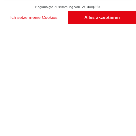
Beglaubigte Zustimmung von
Ich setze meine Cookies
Alles akzeptieren
Einwilligungsmanagementplattform: Passen Sie Ihre Optionen an
Axeptio consent
Unsere Plattform ermöglicht es Ihnen, Ihre Datenschutzeinstellungen individuell zu gestalten un
TERMIN VEREINBAREN
BIBLIOTHEK MIT ABGERUNDETEN FRONTEN
Montparnasse
Maßgefertigte Bibliothek mit abgerundeten Kurven in der Ausführung Holz Fox. Die Nischen in der
Farbe Purple verleihen dieser Gestaltung Charakter.