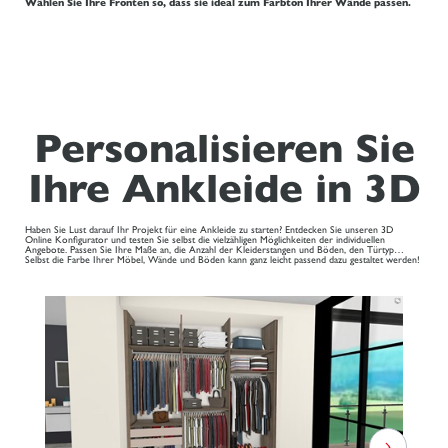
Wählen Sie Ihre Fronten so, dass sie ideal zum Farbton Ihrer Wände passen.
Personalisieren Sie
Ihre Ankleide in 3D
Haben Sie Lust darauf Ihr Projekt für eine Ankleide zu starten? Entdecken Sie unseren 3D
Online Konfigurator und testen Sie selbst die vielzähligen Möglichkeiten der individuellen
Angebote. Passen Sie Ihre Maße an, die Anzahl der Kleiderstangen und Böden, den Türtyp…
Selbst die Farbe Ihrer Möbel, Wände und Böden kann ganz leicht passend dazu gestaltet werden!