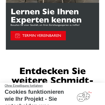
Lernen Sie Ihren
Experten kennen
Besuchen Sie unser Geschäft, um Ihren Einrichtungsexperten zu treffen!
TERMIN VEREINBAREN
Entdecken Sie
weitere Schmidt-
Ohne Einwilligung fortfahren
Einrichtungen
Cookies funktionieren
wie Ihr Projekt - Sie