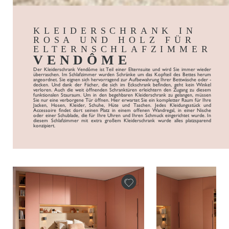
KLEIDERSCHRANK IN
ROSA UND HOLZ FÜR
ELTERNSCHLAFZIMMER
VENDÔME
Der Kleiderschrank Vendôme ist Teil einer Elternsuite und wird Sie immer wieder
überraschen. Im Schlafzimmer wurden Schränke um das Kopfteil des Bettes herum
angeordnet. Sie eignen sich hervorragend zur Aufbewahrung Ihrer Bettwäsche oder -
decken. Und dank der Fächer, die sich im Eckschrank befinden, geht kein Winkel
verloren. Auch die weit öffnenden Schranktüren erleichtern den Zugang zu diesem
funktionalen Stauraum. Um in den begehbaren Kleiderschrank zu gelangen, müssen
Sie nur eine verborgene Tür öffnen. Hier erwartet Sie ein kompletter Raum für Ihre
Jacken, Hosen, Kleider, Schuhe, Hüte und Taschen. Jedes Kleidungsstück und
Accessoire findet dort seinen Platz in einem offenen Wandregal, in einer Nische
oder einer Schublade, die für Ihre Uhren und Ihren Schmuck eingerichtet wurde. In
diesem Schlafzimmer mit extra großem Kleiderschrank wurde alles platzsparend
konzipiert.