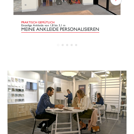
PRAKTISCH GEMÜTLICH
CO
Einzeilige Ankleide von 1,8 bis 3,1 m
Ein
MEINE ANKLEIDE PERSONALISIEREN
M