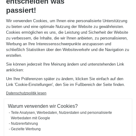
entscheiden was
passiert!
Wir verwenden Cookies, um Ihnen eine personalisierte Unterstützung
zu bieten und eine optimale Nutzung der Website zu gewährleisten.
Cookies ermöglichen es uns, die Leistung und Sicherheit der Website
zu verbessern, die Inhalte, die wir Ihnen anbieten, zu personalisieren,
Werbung an Ihre Interessensschwerpunkte anzupassen und
schließlich Statistiken über den Websiteverkehr und die Navigation zu
erstellen.
Sie können jederzeit Ihre Meinung ändern und untenstehenden Link
anklicken:
Um Ihre Präferenzen später zu ändern, klicken Sie einfach auf den
Link 'Cookie-Einstellungen', den Sie im Fußbereich der Seite finden.
Datenschutzpolitik lesen
ZUM WOHNZIMMER HIN OFFENE VIOLETTE KÜCHE MIT
RUNDUNGEN
Paris
Warum verwenden wir Cookies?
Teile Analysen, Werbedaten, Nutzerdaten und personalisierte
Diese große, zum Wohnzimmer hin offene Küche (Farben Purple und Fox; Arbeitsplattenfarbe Gold
Werbedaten mit Google
Marmor) ist funktional und verfügt über ein sehr vollendetes Design. Ihr Pluspunkt? Die abgerundeten
Fronten, die perfekt mit den Wänden harmonieren!
Nutzererfahrung
Gezielte Werbung