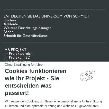
ENTDECKEN SIE DAS UNIVERSUM VON SCHMIDT
Küchen
Ankleide
Weitere Einrichtungslösungen
Bäder
Schmidt für Geschäftsräume
IHR PROJEKT
Ihr Projektbereich
Ihr Projekt in 3D
Uns kontaktieren
Finden Sie Ihr Studio
Ohne Einwilligung fortfahren
Cookies funktionieren
TERMIN VEREINBAREN
wie Ihr Projekt - Sie
entscheiden was
NÜTZLICHE LINKS
passiert!
Aktionswochen
Montageanleitung und Pflegeleitfaden
Katalog herunterladen
Wir verwenden Cookies, um Ihnen eine personalisierte Unterstützung
zu bieten und eine optimale Nutzung der Website zu gewährleisten.