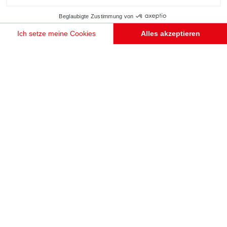
Beglaubigte Zustimmung von
Ich setze meine Cookies
Alles akzeptieren
Einwilligungsmanagementplattform: Passen Sie Ihre Optionen an
Axeptio consent
Unsere Plattform ermöglicht es Ihnen, Ihre Datenschutzeinstellungen individuell zu gestalten un
TERMIN VEREINBAREN
KÜCHE IM WERKSTATTSTIL
Manchester
Diese offene Küche in hellem und dunklem Holzton (Magnus und Osaka) präsentiert sich im Bistrostil. Die
Kombination aus schwarzem Metall und Holz verleiht ihr die Optik einer echten Werkstatt.