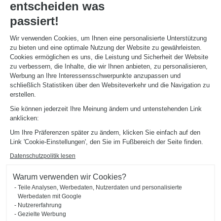
entscheiden was
passiert!
Wir verwenden Cookies, um Ihnen eine personalisierte Unterstützung
Lernen Sie Ihren
zu bieten und eine optimale Nutzung der Website zu gewährleisten.
Experten kennen
Cookies ermöglichen es uns, die Leistung und Sicherheit der Website
zu verbessern, die Inhalte, die wir Ihnen anbieten, zu personalisieren,
Besuchen Sie unser Geschäft, um Ihren Einrichtungsexperten zu treffen!
Werbung an Ihre Interessensschwerpunkte anzupassen und
schließlich Statistiken über den Websiteverkehr und die Navigation zu
erstellen.
TERMIN VEREINBAREN
Sie können jederzeit Ihre Meinung ändern und untenstehenden Link
anklicken:
Um Ihre Präferenzen später zu ändern, klicken Sie einfach auf den
Link 'Cookie-Einstellungen', den Sie im Fußbereich der Seite finden.
Datenschutzpolitik lesen
Entdecken Sie
Warum verwenden wir Cookies?
weitere Schmidt-
Teile Analysen, Werbedaten, Nutzerdaten und personalisierte
Werbedaten mit Google
Einrichtungen
Nutzererfahrung
Gezielte Werbung