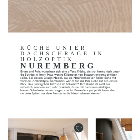
KÜCHE UNTER
DACHSCHRÄGE IN
HOLZOPTIK
NUREMBERG
Emma und Felix wünschten sich eine offene Küche, die sich harmonisch unter
die Schräge in ihrem Haus wenige Kilometer von Stuttgart entfernt einfügen
sollte. Bei diesem Design-Modell, das die Natürlichkeit von heller Eiche mit
warmem Anthrazitgrau kombiniert, war es für das Paar Liebe auf den ersten
Blick. Das Endergebnis trifft voll ins Schwarze! Ihre Küche ist nicht nur
ästhetisch, sondern auch sehr praktisch, da sie mit mehreren niedrigen,
breiten Schiebeelementen ausgestattet ist. Besonders gut gefällt ihnen, dass
sie beim Spülen aus dem Fenster in die Natur schauen können!