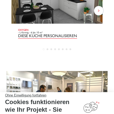
OXYGEN
DO
- L-förmig - 6 bis 10 m²
- E
DIESE KÜCHE PERSONALISIEREN
D
Ohne Einwilligung fortfahren
Cookies funktionieren
wie Ihr Projekt - Sie